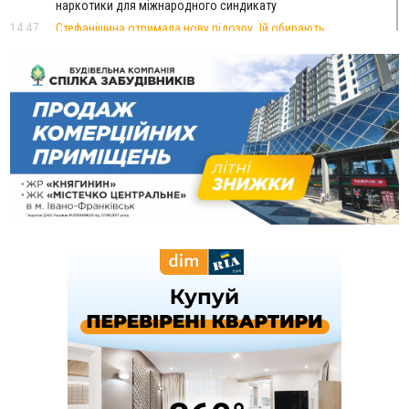
наркотики для міжнародного синдикату
14:47
Стефанішина отримала нову підозру. Їй обирають
запобіжний захід
14:02
«Пілот з Лондона» видурив у жительки Коломийщини
майже 64 тисячі гривень
13:13
У четвер на Прикарпатті очікується сильна спека до 39°
13:00
На Снятинщині спіймали чоловіка, який зливав з цистерни
у полі невідому речовину
12:29
У МОЗ змінили підхід до госпіталізації та оновили правила
роботи стаціонарів
12:07
На межі Прикарпаття і Тернопільщини невідомі засипали
русло Золотої Липи та облаштували переправу
11:44
У Франківську та Яремче зафіксували нові температурні
рекорди
11:17
Росія вдарила по Харкову "Бандероллю": є постраждалі,
пошкоджено цивільне підприємство
10:54
Верховний суд повернув державі 1,5 га лісу із трьома
ставками в Івано-Франківській громаді
10:10
На Каскаді замість веж планують зробити сквер з
дитмайданчиком