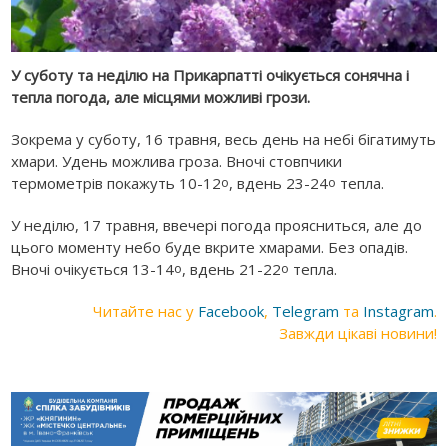
У суботу та неділю на Прикарпатті очікується сонячна і
тепла погода, але місцями можливі грози.
Зокрема у суботу, 16 травня, весь день на небі бігатимуть
хмари. Удень можлива гроза. Вночі стовпчики
термометрів покажуть 10-12
, вдень 23-24
тепла.
о
о
У неділю, 17 травня, ввечері погода проясниться, але до
цього моменту небо буде вкрите хмарами. Без опадів.
Вночі очікується 13-14
, вдень 21-22
тепла.
о
о
Читайте нас у
Facebook
,
Telegram
та
Instagram
.
Завжди цікаві новини!