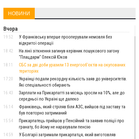
НОВИНИ
Вчора
19:52
У Франківську вперше прооперували немовля без
відкритої операції
18:42
На лінії зіткнення загинув керівник пошукового загону
"Плацдарм" Олексій Юков
18:11
СБС за дві доби уразили 13 енергооб'єктів на окупованих
територіях
17:20
Українці подали рекордну кількість заяв до університетів.
Які спеціальності обирають
16:43
Зарплати на Прикарпатті за місяць зросли на 10%, але до
середньої по Україні ще далеко
16:14
Франківець, який стріляв біля АЗС, вийшов під заставу та
був повторно затриманий
15:54
Прикарпатець прийшов у Пенсійний та заявив поліції про
гранату, бо йому не нарахували пенсію
14:59
У Болгарії затримали прикарпатця, який виготовляв