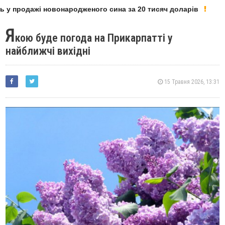
 у продажі новонародженого сина за 20 тисяч доларів
Д
Я
кою буде погода на Прикарпатті у
найближчі вихідні
15 Травня 2026, 13:31