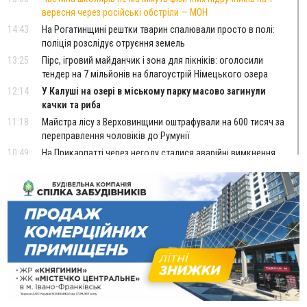
вересня через російські обстріли — МОН
14:43
На Рогатинщині рештки тварин спалювали просто в полі:
поліція розслідує отруєння земель
13:25
Пірс, ігровий майданчик і зона для пікніків: оголосили
тендер на 7 мільйонів на благоустрій Німецького озера
12:14
У Калуші на озері в міському парку масово загинули
качки та риба
11:18
Майстра лісу з Верховинщини оштрафували на 600 тисяч за
переправлення чоловіків до Румунії
10:49
На Прикарпатті через негоду сталися аварійні вимкнення
світла
10:43
За змову на тендері для Долинської лікарні двох
підприємців оштрафували на 272 тисячі гривень
10:09
Яремчанський суд виніс вирок чоловіку, який у Буковелі
вкрав із супермаркету пляшку віскі за 8,5 тисяч
09:53
В урочищі біля Галича археологи відкопали давньоруську
вагову гирку XII–XIII століть
09:39
У Франківську медики провели серію складних операцій
на аорті