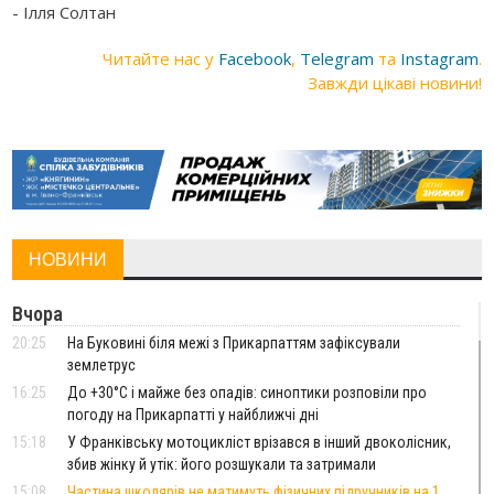
- Ілля Солтан
Читайте нас у
Facebook
,
Telegram
та
Instagram
.
Завжди цікаві новини!
НОВИНИ
Вчора
20:25
На Буковині біля межі з Прикарпаттям зафіксували
землетрус
16:25
До +30°C і майже без опадів: синоптики розповіли про
погоду на Прикарпатті у найближчі дні
15:18
У Франківську мотоцикліст врізався в інший двоколісник,
збив жінку й утік: його розшукали та затримали
15:08
Частина школярів не матимуть фізичних підручників на 1