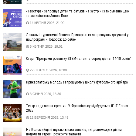
13:54
5 «тихих» хвороб, які виявляє профілактичне обстеження
«Текстура» запрошує дітей та батьків на зустріч із письменницею
13:30
На Надрічній тривають останні приготування до
ФОТО
та активісткою Анною Повх
нового руху
14 КВІТНЯ 2026, 21:00
12:57
У Франківську зафіксували найбільшу спеку за всю історію
спостережень
Локальні туристичні бізнеси Прикарпаття запрошують до участі у
нацпрограмі «Подорож до себе»
12:24
Лікування наркоманії Київ: чому важливо розпочати
терапію якомога раніше
6 КВІТНЯ 2026, 19:01
12:00
Франківця, який у Косові викрав за магазину понад 640
Старт “Програми розвитку STEM-талантів серед дівчат 14-18 років”
тисяч гривень у валюті, засудили до 5 років
11:50
Податкова передасть в Міноборони для "Оберегу" дані про
22 ЛЮТОГО 2026, 18:00
чоловіків 18–60 років
11:20
Водійка, яку на Сухомлинського побив інший керманич,
Прикарпатську молодь запрошують у Школу футбольного арбітра
відмовилася від обвинувачення — справу закрили
3 СІЧНЯ 2026, 13:36
10:45
У Франківську, Коломиї, Долині та Яремче 6 серпня
зафіксували рекордну спеку
Театр надихає на креатив. У Франківську відбудеться IF IT Forum
10:02
Змушував надсилати інтимні фото: на Прикарпатті
2025
затримали підозрюваного у розбещенні малолітньої
12 ВЕРЕСНЯ 2025, 13:49
09:22
АМКУ розпочав справу проти Гвіздецької селищної ради
через різні ставки земельного податку
На Коломийщині шукають наставників, які допоможуть дітям
подолати стрес і розкрити таланти