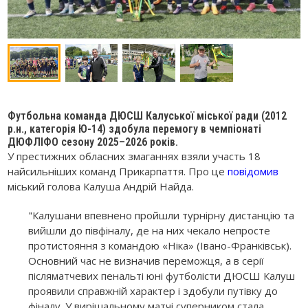
Футбольна команда ДЮСШ Калуської міської ради (2012
р.н., категорія Ю-14) здобула перемогу в чемпіонаті
ДЮФЛІФО сезону 2025–2026 років.
У престижних обласних змаганнях взяли участь 18
найсильніших команд Прикарпаття. Про це
повідомив
міський голова Калуша Андрій Найда.
"Калушани впевнено пройшли турнірну дистанцію та
вийшли до півфіналу, де на них чекало непросте
протистояння з командою «Ніка» (Івано-Франківськ).
Основний час не визначив переможця, а в серії
післяматчевих пенальті юні футболісти ДЮСШ Калуш
проявили справжній характер і здобули путівку до
фіналу. У вирішальному матчі суперником стала