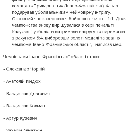
команда «Прикарпаття» (Івано-Франківськ). Фінал
подарував уболівальникам неймовірну інтригу.
Основний час завершився бойовою нічиєю – 1:1. Доля
чемпіонства знову вирішувалася в серії пенальті.
Калуські футболісти витримали напругу та перемогли
з рахунком 5:4, виборовши золоті медалі та звання
чемпіонів Івано-Франківської області",- написав мер.
Чемпіонами Івано-Франківської області стали:
- Олександр Чорній
- Анатолій Кіндюх
- Владислав Довганич
- Владислав Кохман
- Артур Кузевич
- Захарій Алйазжін