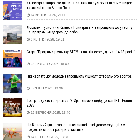
«Текстура» запрошує дітей та батьків на зустріч із письменницею
далеко за межами Коломиї
та активісткою Анною Повх
16:42
Поблизу Франківська п'яний на Chevrolet втікав від поліції
14 КВІТНЯ 2026, 21:00
16:27
На Прикарпатті триває декларування вогнепальної зброї:
уже зареєстровано 282 одиниці
Локальні туристичні бізнеси Прикарпаття запрошують до участі у
нацпрограмі «Подорож до себе»
15:58
Понад 9 тис. прикарпатських вступників отримали
6 КВІТНЯ 2026, 19:01
рекомендації до зарахування на бакалаврат у ВНЗ
15:28
Кілька вулиць у Долині тимчасово залишаться без газу
Старт “Програми розвитку STEM-талантів серед дівчат 14-18 років”
15:02
У Старуні відбулася Патріарша проща
ФОТО
22 ЛЮТОГО 2026, 18:00
14:35
Не знає англійську на достатньому рівні. Франківець Лев
Кишакевич не зможе стати суддею Міжнародного
Прикарпатську молодь запрошують у Школу футбольного арбітра
кримінального суду
14:14
У Ворохті проведуть Кубок ФЛСУ зі стрибків на лижах,
3 СІЧНЯ 2026, 13:36
пам'яті оборонця Богдана Бухонка
13:30
На Калущині розшукали чоловіка, який три дні
ФОТО
Театр надихає на креатив. У Франківську відбудеться IF IT Forum
блукав у лісі
2025
12 ВЕРЕСНЯ 2025, 13:49
13:14
Боднар розповів про реакцію влади Польщі на атаки на
українців та про зміни після 23 серпня
На Коломийщині шукають наставників, які допоможуть дітям
12:31
"Едельвейси" щемливо привітали рідну Коломию з
ВІДЕО
подолати стрес і розкрити таланти
Днем міста
14 СЕРПНЯ 2025, 13:37