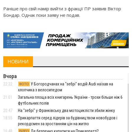
Раніше про свій намір вийти з фракції ПР заявив Віктор
Бондар. Однак поки заяву не подав.
НОВИНИ
Вчора
22:22
У Богородчанах на "зебрі" водій Audi наїхав на
ФОТО
хлопчика з велосипедом
21:01
Загальна площа всіх книгарень України - трохи більше ніж 6
футбольних полів
20:47
На "зебрі" у Франківську два мотоциклісти збили жінку
18:55
Прикарпаття серед лідерів за будівництвом новобудов і
рекордсмен за зростанням цін на житло
16:48
Де безпечно купатися на Прикарпатті?
ВІДЕО