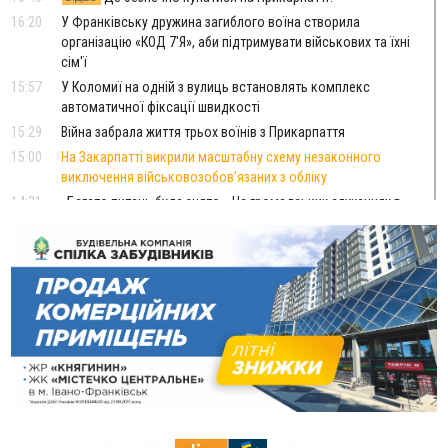
16:20
У Франківську дружина загиблого воїна створила
організацію «КОД 7'Я», аби підтримувати військових та їхні
сім'ї
15:57
У Коломиї на одній з вулиць встановлять комплекс
автоматичної фіксації швидкості
15:29
Війна забрала життя трьох воїнів з Прикарпаття
15:00
На Закарпатті викрили масштабну схему незаконного
виключення військовозобов’язаних з обліку
14:31
«Багато питань буде знято». На громадських слуханнях в
Яремче обговорили, як вирішити питання джипінгу в
Карпатах
13:54
5 «тихих» хвороб, які виявляє профілактичне обстеження
13:30
На Надрічній тривають останні приготування до
ФОТО
нового руху
12:57
У Франківську зафіксували найбільшу спеку за всю історію
спостережень
12:24
Лікування наркоманії Київ: чому важливо розпочати
терапію якомога раніше
12:00
Франківця, який у Косові викрав за магазину понад 640
тисяч гривень у валюті, засудили до 5 років