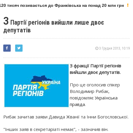
20 тисяч позивається до Франківська на понад 20 млн грн
З
Партії регіонів вийшли лише двоє
депутатів
3 Грудня 2013, 10:19
З фракції Партії регіонів
вийшли двоє депутатів.
Про це оголосив спікер
Володимир Рибак,
повідомляє
Українська
правда
.
Рибак зачитав заяви Давида Жванії та Інни Богословської.
"Інших заяв в секретаріаті немає", - зазначив він.