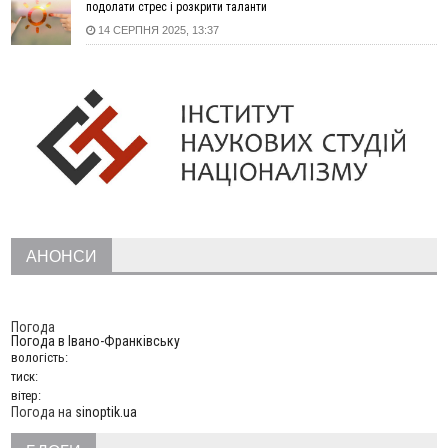
нового руху
подолати стрес і розкрити таланти
12:57
У Франківську зафіксували найбільшу спеку за всю історію
14 СЕРПНЯ 2025, 13:37
спостережень
12:24
Лікування наркоманії Київ: чому важливо розпочати
терапію якомога раніше
12:00
Франківця, який у Косові викрав за магазину понад 640
тисяч гривень у валюті, засудили до 5 років
11:50
Податкова передасть в Міноборони для "Оберегу" дані про
чоловіків 18–60 років
11:20
Водійка, яку на Сухомлинського побив інший керманич,
відмовилася від обвинувачення — справу закрили
10:45
У Франківську, Коломиї, Долині та Яремче 6 серпня
АНОНСИ
зафіксували рекордну спеку
10:02
Змушував надсилати інтимні фото: на Прикарпатті
затримали підозрюваного у розбещенні малолітньої
Погода
Погода в
Івано-Франківську
09:22
АМКУ розпочав справу проти Гвіздецької селищної ради
вологість:
через різні ставки земельного податку
тиск:
08:54
Синоптики попереджають про значний дощ на Прикарпатті
вітер:
до кінця п'ятниці
Погода на
sinoptik.ua
08:45
Нафтогазову площу на межі Прикарпаття та Львівщини