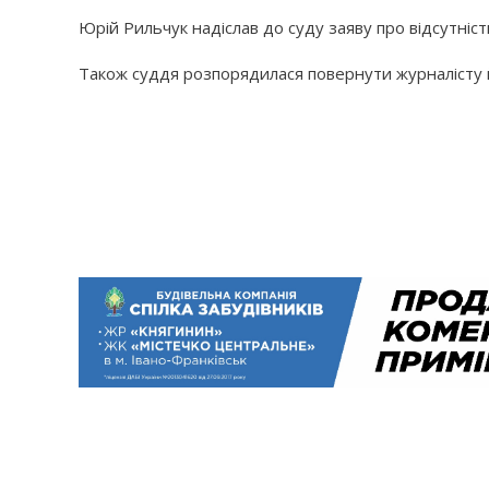
Юрій Рильчук надіслав до суду заяву про відсутніс
Також суддя розпорядилася повернути журналісту йо