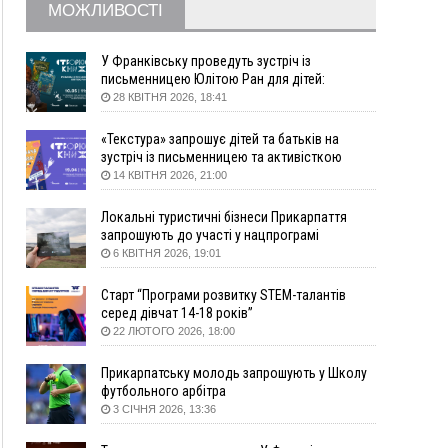
серпня
МОЖЛИВОСТІ
12:31
"Едельвейси" щемливо привітали рідну
ВІДЕО
Коломию з Днем міста
У Франківську проведуть зустріч із
11:55
Вчора у Франківську, Коломиї, Долині та
письменницею Юлітою Ран для дітей:
говоритимуть про серію книг про Мавку
Яремче зафіксували рекордну спеку
28 КВІТНЯ 2026, 18:41
11:45
У Надвірній п'яна жінка побила малолітнього
«Текстура» запрошує дітей та батьків на
хлопчика: суд призначив штраф і 30 тисяч
зустріч із письменницею та активісткою
компенсації
Анною Повх
14 КВІТНЯ 2026, 21:00
11:17
У басейні Дністра встановилася гідрологічна
посуха - рівні води наблизилися до найнижчих
Локальні туристичні бізнеси Прикарпаття
показників
запрошують до участі у нацпрограмі
11:09
У Бурштині поблизу АЗС сталася масова бійка,
«Подорож до себе»
6 КВІТНЯ 2026, 19:01
поліція з'ясовує обставини
Старт “Програми розвитку STEM-талантів
10:30
ФОП із Житомира після купівлі права
серед дівчат 14-18 років”
вимоги за 120 тисяч позивається до
22 ЛЮТОГО 2026, 18:00
Франківська на понад 20 млн грн
08:52
У горах біля Осмолоди за допомогою БПЛА
Прикарпатську молодь запрошують у Школу
розшукали двох жінок, які заблукали під час
футбольного арбітра
збирання ягід
3 СІЧНЯ 2026, 13:36
05 Серпня