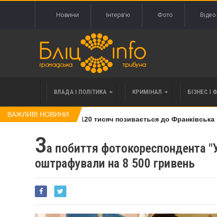
Новини
Інтерв'ю
Фото
Відео
ВЛАДА І ПОЛІТИКА
КРИМІНАЛ
БІЗНЕС І 
ВАЖЛИВІ НОВИНИ
лі права вимоги за 120 тисяч позивається до Франківська на 
З
а побиття фотокореспондента "
оштрафували на 8 500 гривень