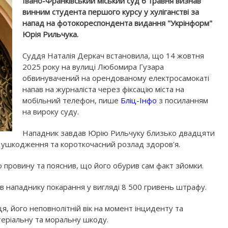
Івано-Франківський міський суд 6 травня визнав
винним студента першого курсу у хуліганстві за
напад на фотокореспондента видання "Укрінформ"
Юрія Рильчука.
Суддя Наталія Деркач встановила, що 14 жовтня
2025 року на вулиці Любомира Гузара
обвинувачений на орендованому електросамокаті
напав на журналіста через фіксацію міста на
мобільний телефон, пише
Бліц-Інфо
з посиланням
на вироку суду.
Нападник завдав Юрію Рильчуку близько двадцяти
сні ушкодження та короткочасний розлад здоров'я.
ю провину та пояснив, що його обурив сам факт зйомки.
в нападнику покарання у вигляді 8 500 гривень штрафу.
, його неповнолітній вік на момент інциденту та
еріальну та моральну шкоду.