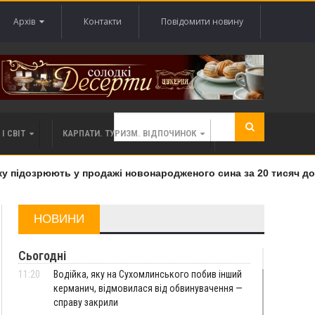
Архів
Контакти
Повідомити новину
І СВІТ
КАРПАТИ. ТУРИЗМ. ВІДПОЧИНОК
підозрюють у продажі новонародженого сина за 20 тисяч долар
НОВИНИ
Сьогодні
11:20
Водійка, яку на Сухомлинського побив інший
керманич, відмовилася від обвинувачення —
справу закрили