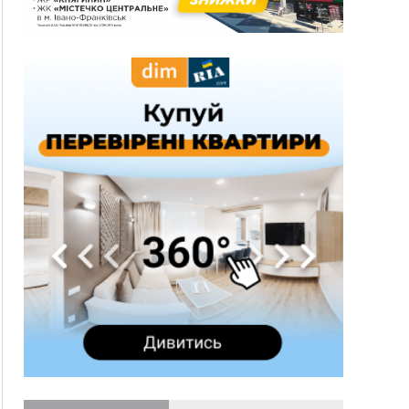
16:42
Поблизу Франківська п'яний на Chevrolet
втікав від поліції
16:27
На Прикарпатті триває декларування
вогнепальної зброї: уже зареєстровано 282
одиниці
15:58
Понад 9 тис. прикарпатських вступників
отримали рекомендації до зарахування на
бакалаврат у ВНЗ
15:28
Кілька вулиць у Долині тимчасово залишаться
без газу
15:02
У Старуні відбулася Патріарша проща
ФОТО
14:35
Не знає англійську на достатньому рівні.
Франківець Лев Кишакевич не зможе стати
суддею Міжнародного кримінального суду
14:14
У Ворохті проведуть Кубок ФЛСУ зі стрибків
на лижах, пам'яті оборонця Богдана Бухонка
13:30
На Калущині розшукали чоловіка, який
ФОТО
три дні блукав у лісі
13:14
Боднар розповів про реакцію влади Польщі
на атаки на українців та про зміни після 23