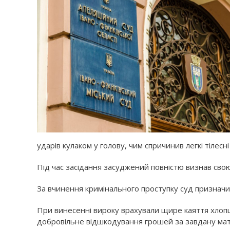
ударів кулаком у голову, чим спричинив легкі тіле
Під час засідання засуджений повністю визнав сво
За вчинення кримінального проступку суд призначи
При винесенні вироку врахували щире каяття хлопця
добровільне відшкодування грошей за завдану мат