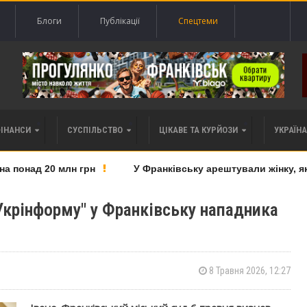
Блоги
Публікації
Спецтеми
ФІНАНСИ
СУСПІЛЬСТВО
ЦІКАВЕ ТА КУРЙОЗИ
УКРАЇНА 
понад 20 млн грн
У Франківську арештували жінку, яку 
Укрінформу" у Франківську нападника
8 Травня 2026, 12:27