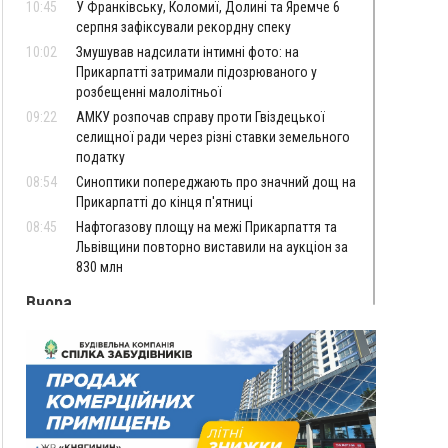
10:45
У Франківську, Коломиї, Долині та Яремче 6
серпня зафіксували рекордну спеку
10:02
Змушував надсилати інтимні фото: на
Прикарпатті затримали підозрюваного у
розбещенні малолітньої
09:22
АМКУ розпочав справу проти Гвіздецької
селищної ради через різні ставки земельного
податку
08:54
Синоптики попереджають про значний дощ на
Прикарпатті до кінця п'ятниці
08:45
Нафтогазову площу на межі Прикарпаття та
Львівщини повторно виставили на аукціон за
830 млн
Вчора
18:46
У Польщі невідомі скоїли наругу над
ФОТО
могилою УПА
17:45
Сили оборони уразила Ярославський НПЗ та
кораблі берегової охорони фсб у Керчі
17:17
Скарби Музею писанкового розпису
ВІДЕО
побачать далеко за межами Коломиї