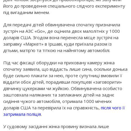
його до проведення спеціального слідчого експерименту
під вигаданим іменем.
Для передачі дітей обвинувачена спочатку призначила
зустріч на АЗС «Go», де оцінила двох малолітніх у 1000
доларів США. Згодом вона перенесла місце зустрічі на
заправку «Маркет» в Іршаві, куди приїхала разом із
дітьми, матір’ю та тіткою на найнятому автомобілі.
Під час фіксації оборудки на приховану камеру жінка
спочатку заявила, що віддасть лише сина, оскільки донька
буде сильно плакати за нею, проте супутниці вмовили її
віддати обох дітей, порадивши покупцеві «заговорити»
дівчинку цукерками чи жуйкою. Обвинувачена особисто
заштовхала наляканих та заплаканих дітей на заднє
сидіння чужого автомобіля, отримала 1000 мічених
доларів США та перевірила їх на справжність,
після чого її
затримала поліція
.
У судовому засіданні жінка провину визнала лише