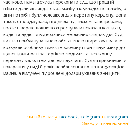
частково, намагаючись переконати суд, що гроші їй
нібито дали як завдаток за майбутнє укладення шлюбу, а
діти потрібні були чоловікові для перетину кордону. Вона
також стверджувала, що діяла під тиском та погрозами,
проте її версію повністю спростували показання свідків,
водія та аудіо- й відеозаписи негласних слідчих дій. Суд
визнав пом'якшувальною обставиною щире каяття, але
врахував особливу тяжкість злочину і притягнув жінку до
відповідальності за торгівлю людьми та незаконну
передачу малолітніх для експлуатації. Суддя призначив їй
покарання у виді 8 років позбавлення волі з конфіскацією
майна, а вилучені підроблені долари ухвалив знищити.
Читайте нас у
Facebook
,
Telegram
та
Instagram
.
Завжди цікаві новини!