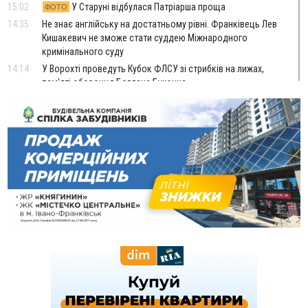
15:02
У Старуні відбулася Патріарша проща
ФОТО
14:35
Не знає англійську на достатньому рівні. Франківець Лев
Кишакевич не зможе стати суддею Міжнародного
кримінального суду
14:14
У Ворохті проведуть Кубок ФЛСУ зі стрибків на лижах,
пам'яті оборонця Богдана Бухонка
13:30
На Калущині розшукали чоловіка, який три дні
ФОТО
блукав у лісі
13:14
Боднар розповів про реакцію влади Польщі на атаки на
українців та про зміни після 23 серпня
12:31
"Едельвейси" щемливо привітали рідну Коломию з
ВІДЕО
Днем міста
11:55
Вчора у Франківську, Коломиї, Долині та Яремче
зафіксували рекордну спеку
11:45
У Надвірній п'яна жінка побила малолітнього хлопчика: суд
призначив штраф і 30 тисяч компенсації
11:17
У басейні Дністра встановилася гідрологічна посуха - рівні
води наблизилися до найнижчих показників
11:09
У Бурштині поблизу АЗС сталася масова бійка, поліція
з'ясовує обставини