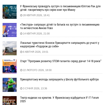
08:54
Синоптики попереджають про значний дощ на Прикарпатті
У Франківську проведуть зустріч із письменницею Юлітою Ран для
до кінця п'ятниці
дітей: говоритимуть про серію книг про Мавку
28 КВІТНЯ 2026, 18:41
08:45
Нафтогазову площу на межі Прикарпаття та Львівщини
повторно виставили на аукціон за 830 млн
«Текстура» запрошує дітей та батьків на зустріч із письменницею
06 Серпня
та активісткою Анною Повх
14 КВІТНЯ 2026, 21:00
18:46
У Польщі невідомі скоїли наругу над могилою УПА
ФОТО
17:45
Сили оборони уразила Ярославський НПЗ та кораблі
Локальні туристичні бізнеси Прикарпаття запрошують до участі у
берегової охорони фсб у Керчі
нацпрограмі «Подорож до себе»
17:17
Скарби Музею писанкового розпису побачать
ВІДЕО
6 КВІТНЯ 2026, 19:01
далеко за межами Коломиї
Старт “Програми розвитку STEM-талантів серед дівчат 14-18 років”
16:42
Поблизу Франківська п'яний на Chevrolet втікав від поліції
16:27
На Прикарпатті триває декларування вогнепальної зброї:
22 ЛЮТОГО 2026, 18:00
уже зареєстровано 282 одиниці
15:58
Понад 9 тис. прикарпатських вступників отримали
Прикарпатську молодь запрошують у Школу футбольного арбітра
рекомендації до зарахування на бакалаврат у ВНЗ
3 СІЧНЯ 2026, 13:36
15:28
Кілька вулиць у Долині тимчасово залишаться без газу
15:02
У Старуні відбулася Патріарша проща
ФОТО
Театр надихає на креатив. У Франківську відбудеться IF IT Forum
14:35
Не знає англійську на достатньому рівні. Франківець Лев
2025