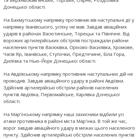
Донецької області.
На Бахмутському напрямку противник вів наступальні дії у
напрямку Іванівського, успіху не мав. Завдав авіаційних
ударів в районах Васютинське, Торецьк та Північне. Від
ворожих артилерійських обстрілів постраждали райони
населених пунктів Васюківка, Оріхово-Василівка, Хромове,
Часів Яр, Іванівське, Ступочки, Предтечине, Біла Гора,
Диліївка та Нью-Йорк Донецької області.
На Авдіївському напрямку противник наступальних дій не
проводив. Завдав авіаційного удару в районі Авдіївки.
Здійснив артилерійські обстріли районів населених
пунктів Авдіївка, Первомайське, Карлівка Донецької
області.
На Мар’їнському напрямку наші захисники відбили усі
атаки противника в районі міста Мар’їнка. В той же час,
ворог завдав авіаційного удару в межах цього населеного
пункту. Здійснив артилерійські обстріли населених пунктів