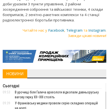
доби уразили 3 пункти управління, 2 райони
зосередження озброєння та військової техніки, 4 склади
боєприпасів, 2 зенітно-ракетних комплекси та 4 станції
радіоелектронної боротьби противника.
Читайте нас у
Facebook
,
Telegram
та
Instagram
.
Завжди цікаві новини!
НОВИНИ
Сьогодні
09:53
В урочищі біля Галича археологи відкопали давньоруську
вагову гирку XII–XIII століть
09:39
У Франківську медики провели серію складних операцій
на аорті