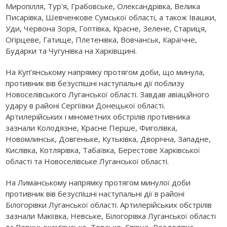
Миропілля, Тур'я, Грабовське, Олександрівка, Велика
Писарівка, Шевченкове Сумської області, а також Івашки,
Уди, Червона Зоря, Гоптівка, Красне, Зелене, Стариця,
Огірцеве, Гатище, Плетенівка, Вовчанськ, Караїчне,
Бударки та Чугунівка на Харківщині.
На Куп’янському напрямку протягом доби, що минула,
противник вів безуспішні наступальні дії поблизу
Новоселівського Луганської області. Завдав авіаційного
удару в районі Сергіївки Донецької області.
Артилерійських і мінометних обстрілів противника
зазнали Колодязне, Красне Перше, Фиголівка,
Новомлинськ, Довгеньке, Кутьківка, Дворічна, Западне,
Кислівка, Котлярівка, Табаївка, Берестове Харківської
області та Новоселівське Луганської області.
На Лиманському напрямку протягом минулої доби
противник вів безуспішні наступальні дії в районі
Білогорівки Луганської області. Артилерійських обстрілів
зазнали Макіївка, Невське, Білогорівка Луганської області
та Верхньокам’янське, Торське, Спірне, Роздолівка