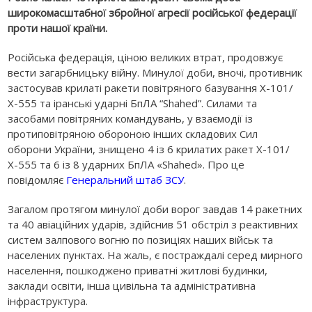
широкомасштабної збройної агресії російської федерації
проти нашої країни.
Російська федерація, ціною великих втрат, продовжує
вести загарбницьку війну. Минулої доби, вночі, противник
застосував крилаті ракети повітряного базування Х-101/
Х-555 та іранські ударні БпЛА “Shahed”. Силами та
засобами повітряних командувань, у взаємодії із
протиповітряною обороною інших складових Сил
оборони України, знищено 4 із 6 крилатих ракет Х-101/
Х-555 та 6 із 8 ударних БпЛА «Shahed». Про це
повідомляє
Генеральний штаб ЗСУ
.
Загалом протягом минулої доби ворог завдав 14 ракетних
та 40 авіаційних ударів, здійснив 51 обстріл з реактивних
систем залпового вогню по позиціях наших військ та
населених пунктах. На жаль, є постраждалі серед мирного
населення, пошкоджено приватні житлові будинки,
заклади освіти, інша цивільна та адміністративна
інфраструктура.