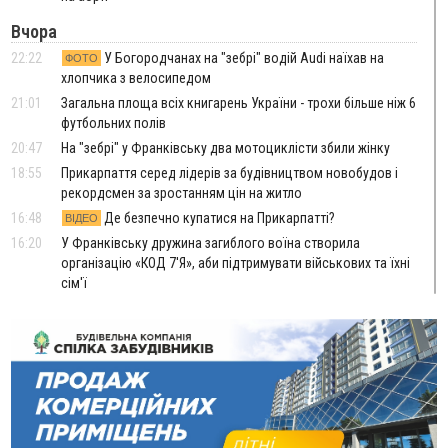
Вчора
22:22
У Богородчанах на "зебрі" водій Audi наїхав на
ФОТО
хлопчика з велосипедом
21:01
Загальна площа всіх книгарень України - трохи більше ніж 6
футбольних полів
20:47
На "зебрі" у Франківську два мотоциклісти збили жінку
18:55
Прикарпаття серед лідерів за будівництвом новобудов і
рекордсмен за зростанням цін на житло
16:48
Де безпечно купатися на Прикарпатті?
ВІДЕО
16:20
У Франківську дружина загиблого воїна створила
організацію «КОД 7'Я», аби підтримувати військових та їхні
сім'ї
15:57
У Коломиї на одній з вулиць встановлять комплекс
автоматичної фіксації швидкості
15:29
Війна забрала життя трьох воїнів з Прикарпаття
15:00
На Закарпатті викрили масштабну схему незаконного
виключення військовозобов’язаних з обліку
14:31
«Багато питань буде знято». На громадських слуханнях в
Яремче обговорили, як вирішити питання джипінгу в