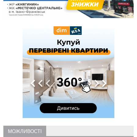
Карпатах
13:54
5 «тихих» хвороб, які виявляє профілактичне обстеження
13:30
На Надрічній тривають останні приготування до
ФОТО
нового руху
12:57
У Франківську зафіксували найбільшу спеку за всю історію
спостережень
12:24
Лікування наркоманії Київ: чому важливо розпочати
терапію якомога раніше
12:00
Франківця, який у Косові викрав за магазину понад 640
тисяч гривень у валюті, засудили до 5 років
11:50
Податкова передасть в Міноборони для "Оберегу" дані про
чоловіків 18–60 років
11:20
Водійка, яку на Сухомлинського побив інший керманич,
відмовилася від обвинувачення — справу закрили
10:45
У Франківську, Коломиї, Долині та Яремче 6 серпня
зафіксували рекордну спеку
10:02
Змушував надсилати інтимні фото: на Прикарпатті
затримали підозрюваного у розбещенні малолітньої
09:22
АМКУ розпочав справу проти Гвіздецької селищної ради
МОЖЛИВОСТІ
через різні ставки земельного податку