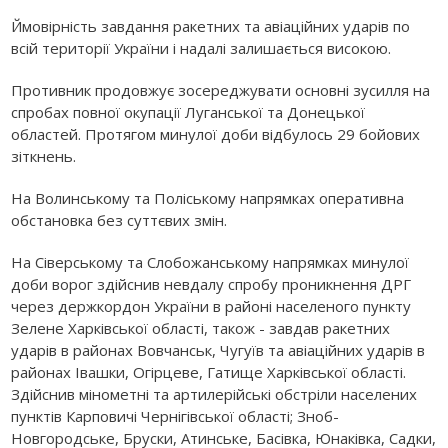
Ймовірність завдання ракетних та авіаційних ударів по
всій території України і надалі залишається високою.
Противник продовжує зосереджувати основні зусилля на
спробах повної окупації Луганської та Донецької
областей. Протягом минулої доби відбулось 29 бойових
зіткнень.
На Волинському та Поліському напрямках оперативна
обстановка без суттєвих змін.
На Сіверському та Слобожанському напрямках минулої
доби ворог здійснив невдалу спробу проникнення ДРГ
через держкордон України в районі населеного пункту
Зелене Харківської області, також - завдав ракетних
ударів в районах Вовчанськ, Чугуїв та авіаційних ударів в
районах Івашки, Огірцеве, Гатище Харківської області.
Здійснив мінометні та артилерійські обстріли населених
пунктів Карповичі Чернігівської області; Зноб-
Новгородське, Бруски, Атинське, Басівка, Юнаківка, Садки,