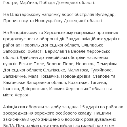
Гостре, Мар’їнка, Побєда Донецької області.
На Шахтарському напрямку ворог обстріляв Вугледар,
Пречистівку та Новоукраїнку Донецької області.
На Запорізькому та Херсонському напрямках противник
продовжує вести оборонні дії. Завдав авіаційних ударів в
районах Новопіль Донецької області, Ольгівське
Запорізької області, Берислав та Веселе Херсонської
області. Здійснив артилерійські обстріли населених
пунктів Вільне Поле, Зелене Поле, Новопіль, Темирівка
Донецької області; Ольгівське, Малинівка, Гуляйполе,
Залізничне, Мала Токмачка, Новоандріївка, Степове та
Кам'янське Запорізької області; Козацьке, Тягинка,
Іванівка, Дніпровське, Кізомис Херсонської області та
місто Херсон.
Авіація сил оборони за добу завдала 15 ударів по районах
зосередження ворожого особового складу. Нашими
захисниками було знищено 6 ворожих розвідувальних
БпЛА. Підрозділи ракетних військ і артилерії протягом