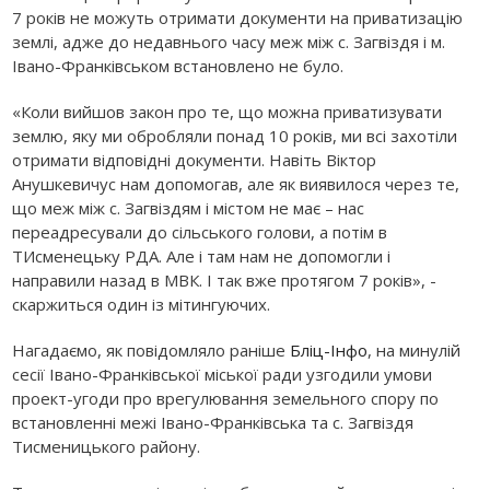
7 років не можуть отримати документи на приватизацію
землі, адже до недавнього часу меж між с. Загвіздя і м.
Івано-Франківськом встановлено не було.
«Коли вийшов закон про те, що можна приватизувати
землю, яку ми обробляли понад 10 років, ми всі захотіли
отримати відповідні документи. Навіть Віктор
Анушкевичус нам допомогав, але як виявилося через те,
що меж між с. Загвіздям і містом не має – нас
переадресували до сільського голови, а потім в
ТИсменецьку РДА. Але і там нам не допомогли і
направили назад в МВК. І так вже протягом 7 років», -
скаржиться один із мітингуючих.
Нагадаємо, як повідомляло раніше
Бліц-Інфо
, на минулій
сесії Івано-Франківської міської ради узгодили умови
проект-угоди про врегулювання земельного спору по
встановленні межі Івано-Франківська та с. Загвіздя
Тисменицького району.