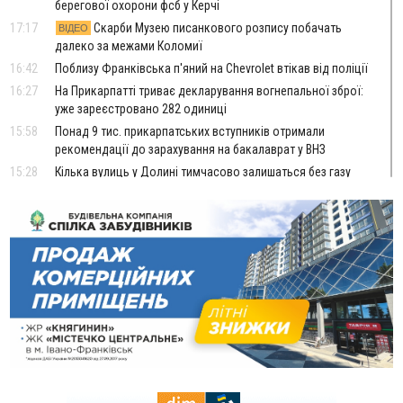
берегової охорони фсб у Керчі
17:17
Скарби Музею писанкового розпису побачать
ВІДЕО
далеко за межами Коломиї
16:42
Поблизу Франківська п'яний на Chevrolet втікав від поліції
16:27
На Прикарпатті триває декларування вогнепальної зброї:
уже зареєстровано 282 одиниці
15:58
Понад 9 тис. прикарпатських вступників отримали
рекомендації до зарахування на бакалаврат у ВНЗ
15:28
Кілька вулиць у Долині тимчасово залишаться без газу
15:02
У Старуні відбулася Патріарша проща
ФОТО
14:35
Не знає англійську на достатньому рівні. Франківець Лев
Кишакевич не зможе стати суддею Міжнародного
кримінального суду
14:14
У Ворохті проведуть Кубок ФЛСУ зі стрибків на лижах,
пам'яті оборонця Богдана Бухонка
13:30
На Калущині розшукали чоловіка, який три дні
ФОТО
блукав у лісі
13:14
Боднар розповів про реакцію влади Польщі на атаки на
українців та про зміни після 23 серпня
12:31
"Едельвейси" щемливо привітали рідну Коломию з
ВІДЕО