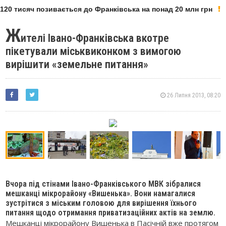
20 тисяч позивається до Франківська на понад 20 млн грн
Ж
ителі Івано-Франківська вкотре
пікетували міськвиконком з вимогою
вирішити «земельне питання»
26 Липня 2013, 08:20
Вчора під стінами Івано-Франківського МВК зібралися
мешканці мікрорайону «Вишенька». Вони намагалися
зустрітися з міським головою для вирішення їхнього
питання щодо отримання приватизаційних актів на землю.
Мешканці мікрорайону Вишенька в Пасічній вже протягом