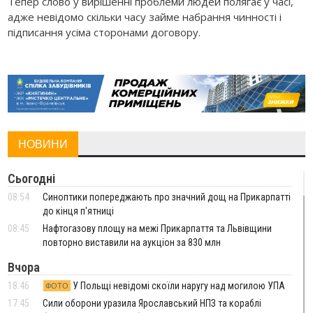
Тепер слово у вирішенні проблеми людей полягає у часі,
адже невідомо скільки часу займе набрання чинності і
підписання усіма сторонами договору.
НОВИНИ
Сьогодні
08:54
Синоптики попереджають про значний дощ на Прикарпатті
до кінця п'ятниці
08:45
Нафтогазову площу на межі Прикарпаття та Львівщини
повторно виставили на аукціон за 830 млн
Вчора
18:46
У Польщі невідомі скоїли наругу над могилою УПА
ФОТО
17:45
Сили оборони уразила Ярославський НПЗ та кораблі