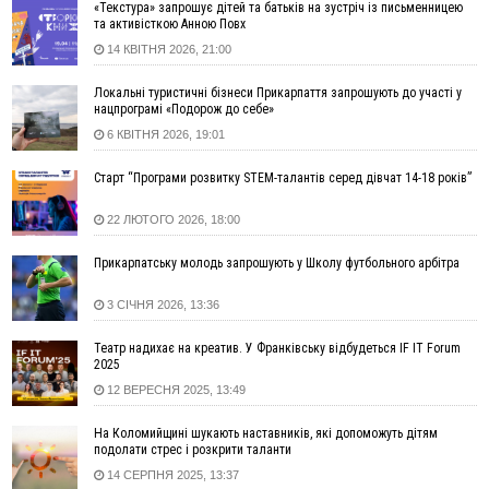
територіях
«Текстура» запрошує дітей та батьків на зустріч із письменницею
та активісткою Анною Повх
17:20
Українці подали рекордну кількість заяв до університетів.
14 КВІТНЯ 2026, 21:00
Які спеціальності обирають
16:43
Зарплати на Прикарпатті за місяць зросли на 10%, але до
Локальні туристичні бізнеси Прикарпаття запрошують до участі у
середньої по Україні ще далеко
нацпрограмі «Подорож до себе»
16:14
Франківець, який стріляв біля АЗС, вийшов під заставу та
6 КВІТНЯ 2026, 19:01
був повторно затриманий
Старт “Програми розвитку STEM-талантів серед дівчат 14-18 років”
15:54
Прикарпатець прийшов у Пенсійний та заявив поліції про
гранату, бо йому не нарахували пенсію
22 ЛЮТОГО 2026, 18:00
14:59
У Болгарії затримали прикарпатця, який виготовляв
наркотики для міжнародного синдикату
Прикарпатську молодь запрошують у Школу футбольного арбітра
14:47
Стефанішина отримала нову підозру. Їй обирають
запобіжний захід
3 СІЧНЯ 2026, 13:36
14:02
«Пілот з Лондона» видурив у жительки Коломийщини
Театр надихає на креатив. У Франківську відбудеться IF IT Forum
майже 64 тисячі гривень
2025
13:13
У четвер на Прикарпатті очікується сильна спека до 39°
12 ВЕРЕСНЯ 2025, 13:49
13:00
На Снятинщині спіймали чоловіка, який зливав з цистерни
у полі невідому речовину
На Коломийщині шукають наставників, які допоможуть дітям
подолати стрес і розкрити таланти
12:29
У МОЗ змінили підхід до госпіталізації та оновили правила
роботи стаціонарів
14 СЕРПНЯ 2025, 13:37