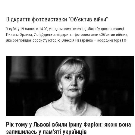
Відкриття фотовиставки "Об'єктив війни"
У суботу 19 липня о 14:00, у підземному переході «Ваґабундо» на вулиці
Пилипа Орлика, 7 відбудеться відкриття фотовиставки «Обʼєктив війни»,
яка розповідає особисту історію Олексія Назаренка — координатора ГО
«Українські Студенти за Свободу» та колишнього піхотинця 47-ї окремої
механізованої бригади «Магура».
Рік тому у Львові вбили Ірину Фаріон: якою вона
залишилась у пам'яті українців