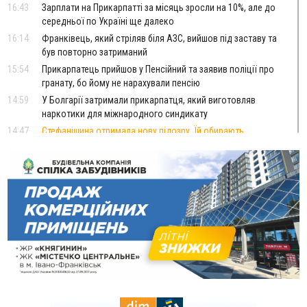
16:43
Зарплати на Прикарпатті за місяць зросли на 10%, але до
середньої по Україні ще далеко
16:14
Франківець, який стріляв біля АЗС, вийшов під заставу та
був повторно затриманий
15:54
Прикарпатець прийшов у Пенсійний та заявив поліції про
гранату, бо йому не нарахували пенсію
14:59
У Болгарії затримали прикарпатця, який виготовляв
наркотики для міжнародного синдикату
14:47
Стефанішина отримала нову підозру. Їй обирають
запобіжний захід
14:02
«Пілот з Лондона» видурив у жительки Коломийщини
майже 64 тисячі гривень
13:13
У четвер на Прикарпатті очікується сильна спека до 39°
13:00
На Снятинщині спіймали чоловіка, який зливав з цистерни
у полі невідому речовину
12:29
У МОЗ змінили підхід до госпіталізації та оновили правила
роботи стаціонарів
12:07
На межі Прикарпаття і Тернопільщини невідомі засипали
русло Золотої Липи та облаштували переправу
11:44
У Франківську та Яремче зафіксували нові температурні