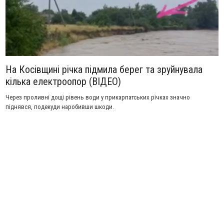
На Косівщині річка підмила берег та зруйнувала
кілька електроопор (ВІДЕО)
Через проливні дощі рівень води у прикарпатських річках значно
піднявся, подекуди наробивши шкоди.