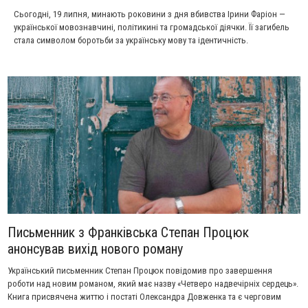
Сьогодні, 19 липня, минають роковини з дня вбивства Ірини Фаріон —
української мовознавчині, політикині та громадської діячки. Її загибель
стала символом боротьби за українську мову та ідентичність.
Письменник з Франківська Степан Процюк
анонсував вихід нового роману
Український письменник Степан Процюк повідомив про завершення
роботи над новим романом, який має назву «Четверо надвечірніх сердець».
Книга присвячена життю і постаті Олександра Довженка та є черговим