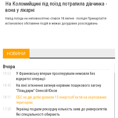
На Коломийщині під поїзд потрапила дівчинка -
вона у лікарні
Наїзд поїзда на неповнолітню стався 18 липня - поліція Прикарпаття
встановлює обставини подій в межах досудових розслідувань
НОВИНИ
Вчора
19:52
У Франківську вперше прооперували немовля без
відкритої операції
18:42
На лінії зіткнення загинув керівник пошукового загону
"Плацдарм" Олексій Юков
18:11
СБС за дві доби уразили 13 енергооб'єктів на окупованих
територіях
17:20
Українці подали рекордну кількість заяв до університетів.
Які спеціальності обирають