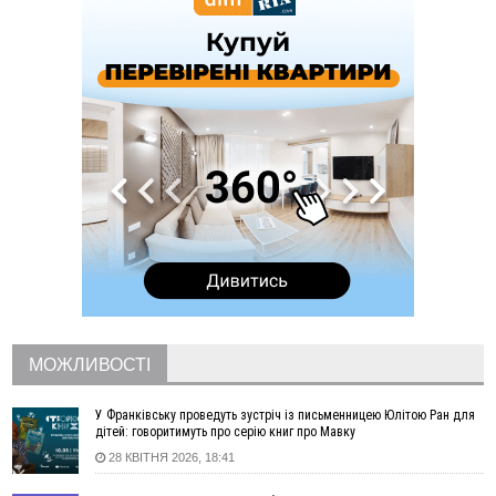
рекорди
11:17
Росія вдарила по Харкову "Бандероллю": є постраждалі,
пошкоджено цивільне підприємство
10:54
Верховний суд повернув державі 1,5 га лісу із трьома
ставками в Івано-Франківській громаді
10:10
На Каскаді замість веж планують зробити сквер з
дитмайданчиком
09:31
На Верховинщині під час пожежі будинку травмувалась
жінка
09:09
35 цимбалістів на Говерлі встановили Рекорд
ВІДЕО
України
08:37
На Прикарпатті за пів року трапилось понад 100 ДТП через
нетверезих водіїв
08:08
рф масовано атакувала Київ та область: 14 загиблих,
десятки постраждалих і пожежі (фото, відео)
МОЖЛИВОСТІ
04 Серпня
У Франківську проведуть зустріч із письменницею Юлітою Ран для
19:49
«Коли я обернувся, ворог уже був у нашій траншеї»:
дітей: говоритимуть про серію книг про Мавку
командир з Надвірної на псевдо «Француз»
28 КВІТНЯ 2026, 18:41
19:34
В міському озері Франківська втопився чоловік