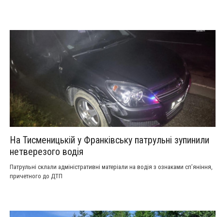
На Тисменицькій у Франківську патрульні зупинили
нетверезого водія
Патрульні склали адміністративні матеріали на водія з ознаками спʼяніння,
причетного до ДТП