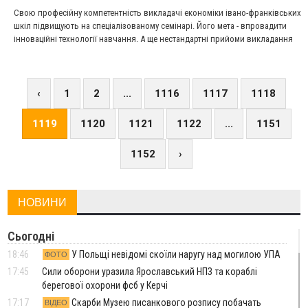
Свою професійну компетентність викладачі економіки івано-франківських
шкіл підвищують на спеціалізованому семінарі. Його мета - впровадити
інноваційні технології навчання. А ще нестандартні прийоми викладання
основ ринкової економіки. Сповна опанувати цю тематику їм охоче
погодилися допомогти фахівці Івано-Франківської податкової інспекції. Тут
для вчителів - економістів провели День "відкритих" дверей. Сюжет ТРК
"Вежа".
‹
1
2
...
1116
1117
1118
1119
1120
1121
1122
...
1151
1152
›
НОВИНИ
Сьогодні
18:46
У Польщі невідомі скоїли наругу над могилою УПА
ФОТО
17:45
Сили оборони уразила Ярославський НПЗ та кораблі
берегової охорони фсб у Керчі
17:17
Скарби Музею писанкового розпису побачать
ВІДЕО