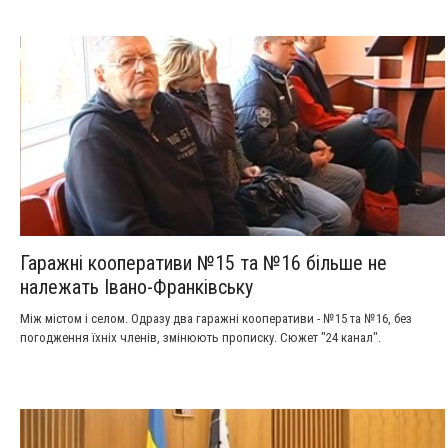
чиновників у неоплачувану відпустку. Згодом до них приєднались і
представники інших професій. Причини з’ясовував журналіст ІСТV
Мирослав Ганущак.
Гаражні кооперативи №15 та №16 більше не
належать Івано-Франківську
Між містом і селом. Одразу два гаражні кооперативи - №15 та №16, без
погодження їхніх членів, змінюють прописку. Сюжет "24 канал".