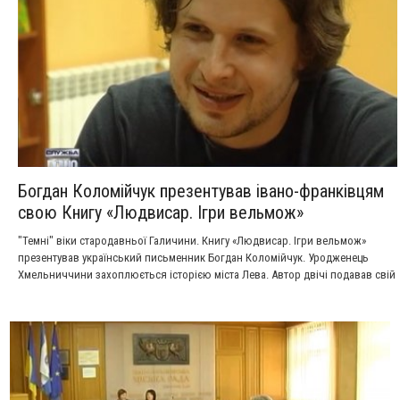
Богдан Коломійчук ​презентував івано-франківцям
свою Книгу «Людвисар. Ігри вельмож»
"Темні" віки стародавньої Галичини. Книгу «Людвисар. Ігри вельмож»
презентував український письменник Богдан Коломійчук. Уродженець
Хмельниччини захоплюється історією міста Лева. Автор двічі подавав свій
історичний роман на літературний конкурс «Коронація слова». Цього року
нарешті отримав Гран - прі. Коломійчук каже, "Людвисар" -це ремісник,
котрий виливав гармати, а в мирний час виготовляв дзвони. Другу назву
книги йому запропорнували редактори. Сюжет ТРК &q