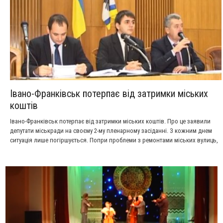
Івано-Франківськ потерпає від затримки міських
коштів
Івано-Франківськ потерпає від затримки міських коштів. Про це заявили
депутати міськради на своєму 2-му пленарному засіданні. З кожним днем
ситуація лише погіршується. Попри проблеми з ремонтами міських вулиць,
відчутні труднощі у відносинах з місцевими підприємцями. Загалом на
рахунках Держказначейства "зависли" понад 20 мільйонів гривень. У
міському фінуправлінні кажуть: наразі назрівають провали із
співфінансуванням міжнародних проектів. Сюжет ТРК "Вежа".