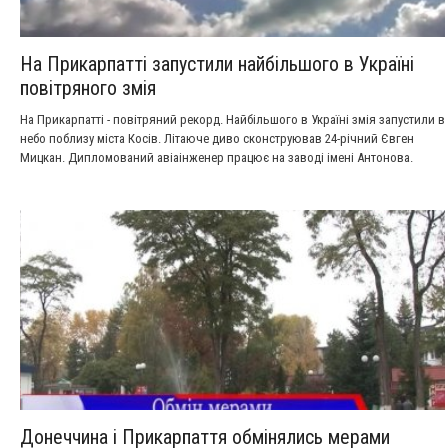
На Прикарпатті запустили найбільшого в Україні
повітряного змія
На Прикарпатті - повітряний рекорд. Найбільшого в Україні змія запустили в
небо поблизу міста Косів. Літаюче диво сконструював 24-річний Євген
Мицкан. Дипломований авіаінженер працює на заводі імені Антонова.
Свого красеня майстрував кілька років, але в небо підняв лише з другої
спроби. І пробув там дракон трохи більше 20 хвилин. До світового рекорду
косовський летючий змій "не дотягнув" 15 метрів.
Донеччина і Прикарпаття обмінялись мерами