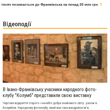
яч позивається до Франківська на понад 20 млн грн
У Ф
Відеоподії
В Івано-Франківську учасники народного фото-
клубу "Колумб" представили свою виставку
Чергове відкриття старого і начебто добре знайомого світу - разом із
Колумбом. Народному фотоклубу, який має таке мандрівне ім'я,