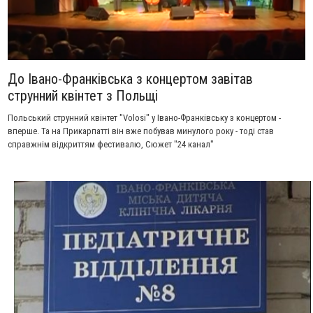
До Івано-Франківська з концертом завітав
струнний квінтет з Польщі
Польський струнний квінтет "Volosi" у Івано-Франківську з концертом -
вперше. Та на Прикарпатті він вже побував минулого року - тоді став
справжнім відкриттям фестивалю, Сюжет "24 канал"