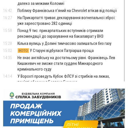
далеко за межами Коломиї
16:42
Поблизу Франківська п'яний на Chevrolet втікав від поліції
16:27
На Прикарпатті триває декларування вогнепальної зброї:
уже зареєстровано 282 одиниці
15:58
Понад 9 тис. прикарпатських вступників отримали
рекомендації до зарахування на бакалаврат у ВНЗ
15:28
Кілька вулиць у Долині тимчасово залишаться без газу
15:02
У Старуні відбулася Патріарша проща
ФОТО
14:35
Не знає англійську на достатньому рівні. Франківець Лев
Кишакевич не зможе стати суддею Міжнародного
кримінального суду
14:14
У Ворохті проведуть Кубок ФЛСУ зі стрибків на лижах,
пам'яті оборонця Богдана Бухонка
13:30
На Калущині розшукали чоловіка, який три дні
ФОТО
блукав у лісі
13:14
Боднар розповів про реакцію влади Польщі на атаки на
українців та про зміни після 23 серпня
12:31
"Едельвейси" щемливо привітали рідну Коломию з
ВІДЕО
Днем міста
11:55
Вчора у Франківську, Коломиї, Долині та Яремче