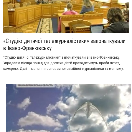
«Студію дитячої тележурналістики» започаткували
в Івано-Франківську
"Студію дитячої тележурналістики" започаткували в Івано-Франківську.
Упродовж місяця понад два десятки дітей проходитимуть проби перед
камерою. Далі - навчання основам телевізійної журналістики та монтажу.
Зокрема, учасники дитячої школи освоюватимуть професії телеведучого,
репортера, оператора, режисера, сценариста. Дітей розподілять на три
групи за віковими категоріями. Сюжет ТРК "Вежа".