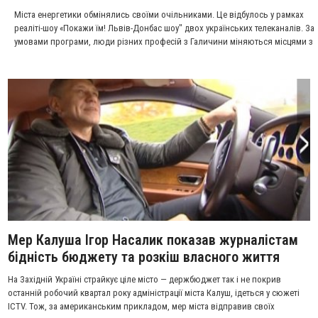
Міста енергетики обмінялись своїми очільниками. Це відбулось у рамках
реаліті-шоу «Покажи їм! Львів-Донбас шоу" двох українських телеканалів. За
умовами програми, люди різних професій з Галичини міняються місцями з
представниками таких самих професій Донеччини. Цього разу голови двох
міських рад повинні були виконувати роботу один одного протягом трьох
днів. Детальніше у сюжеті ТРК "РАІ".
Мер Калуша Ігор Насалик показав журналістам
бідність бюджету та розкіш власного життя
На Західній Україні страйкує ціле місто — держбюджет так і не покрив
останній робочий квартал року адміністрації міста Калуш, ідеться у сюжеті
ІСТV. Тож, за американським прикладом, мер міста відправив своїх