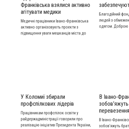
Франківська взялися активно
забезпечуют
агітувати медики
Благодійний фонд
людей з обмеже
Медичні працівники Івано-Франківська
одягом. Доброю
активно організовують проекти з
безкоштовно зай
підвищення уваги мешканців міста до
волонтерів фонду
свого здоров'я. Детальніше у сюжеті
одяг для людей 
"Канал 402".
можливостями м
коломиянин. Дета
У Коломиї збирали
В Івано-Фран
профспілкових лідерів
зобов'яжуть
перевезенн
Працівникам профспілок освіти у
райдержадміністрації говорили про
В Івано-Франківс
реалізацію ініціатив Президента України,
зобов'яжуть брат