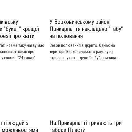
нківську
У Верховинському районі
и "букет" кращої
Прикарпаття накладено "табу"
оезії про квіти
на полювання
ія" - саме таку назву має
Сезон полювання відкрито. Однак на
раїнської поезії про
території Верховинського району на
 у сюжеті "24 канал"
стрілянину накладено "табу", причина -
розташування в зоні національного парку.
Полювати на дичину заборонено і в
лісових угіддях Косівського району та на
території Яремчанської міськради, адже
вони також розміщені на території
природоохоронного фонду. Детальніше у
сюжеті ТРК "Вежа".
тті людей з
На Прикарпатті тривають три
 можливостями
табори Пласту