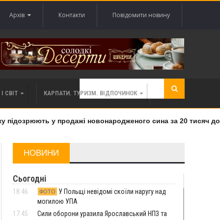
Архів
Контакти
Повідомити новину
І СВІТ
КАРПАТИ. ТУРИЗМ. ВІДПОЧИНОК
підозрюють у продажі новонародженого сина за 20 тисяч дола
НОВИНИ
Сьогодні
18:46
У Польщі невідомі скоїли наругу над
ФОТО
могилою УПА
17:45
Сили оборони уразила Ярославський НПЗ та