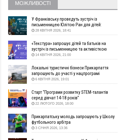
МОЖЛИВОСТІ
збирання ягід
Вчора
У Франківську проведуть зустріч із
19:52
У Франківську вперше прооперували немовля
письменницею Юлітою Ран для дітей:
говоритимуть про серію книг про Мавку
без відкритої операції
28 КВІТНЯ 2026, 18:41
18:42
На лінії зіткнення загинув керівник
«Текстура» запрошує дітей та батьків на
пошукового загону "Плацдарм" Олексій Юков
зустріч із письменницею та активісткою
18:11
СБС за дві доби уразили 13 енергооб'єктів на
Анною Повх
14 КВІТНЯ 2026, 21:00
окупованих територіях
17:20
Українці подали рекордну кількість заяв до
Локальні туристичні бізнеси Прикарпаття
університетів. Які спеціальності обирають
запрошують до участі у нацпрограмі
«Подорож до себе»
6 КВІТНЯ 2026, 19:01
16:43
Зарплати на Прикарпатті за місяць зросли на
10%, але до середньої по Україні ще далеко
Старт “Програми розвитку STEM-талантів
16:14
Франківець, який стріляв біля АЗС, вийшов під
серед дівчат 14-18 років”
заставу та був повторно затриманий
22 ЛЮТОГО 2026, 18:00
15:54
Прикарпатець прийшов у Пенсійний та заявив
поліції про гранату, бо йому не нарахували
Прикарпатську молодь запрошують у Школу
пенсію
футбольного арбітра
3 СІЧНЯ 2026, 13:36
14:59
У Болгарії затримали прикарпатця, який
виготовляв наркотики для міжнародного