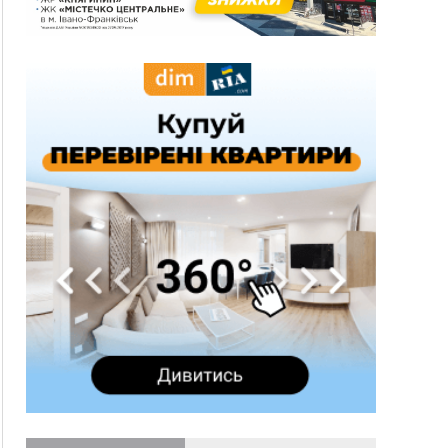
три дні блукав у лісі
13:14
Боднар розповів про реакцію влади Польщі
на атаки на українців та про зміни після 23
серпня
12:31
"Едельвейси" щемливо привітали рідну
ВІДЕО
Коломию з Днем міста
11:55
Вчора у Франківську, Коломиї, Долині та
Яремче зафіксували рекордну спеку
11:45
У Надвірній п'яна жінка побила малолітнього
хлопчика: суд призначив штраф і 30 тисяч
компенсації
11:17
У басейні Дністра встановилася гідрологічна
посуха - рівні води наблизилися до найнижчих
показників
11:09
У Бурштині поблизу АЗС сталася масова бійка,
поліція з'ясовує обставини
10:30
ФОП із Житомира після купівлі права
вимоги за 120 тисяч позивається до
Франківська на понад 20 млн грн
08:52
У горах біля Осмолоди за допомогою БПЛА
розшукали двох жінок, які заблукали під час