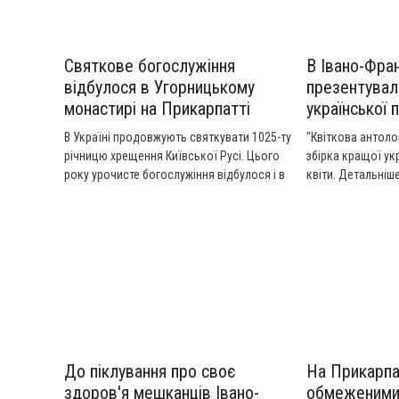
Святкове богослужіння
В Івано-Фра
відбулося в Угорницькому
презентувал
монастирі на Прикарпатті
української п
В Україні продовжують святкувати 1025-ту
"Квіткова антолог
річницю хрещення Київської Русі. Цього
збірка кращої ук
року урочисте богослужіння відбулося і в
квіти. Детальніше
Угорницькому Успенському монастирі.
Освятив дійство Митрополит Галицький
Андрій. Разом із ще двома владиками він
провів святу літургію. На свято приїхали
паломники із різних областей. Детальніше
у сюжеті НТК.
До піклування про своє
На Прикарпа
здоров'я мешканців Івано-
обмеженими