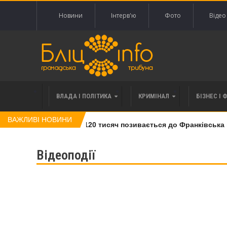
Новини
Інтерв'ю
Фото
Відео
ВЛАДА І ПОЛІТИКА
КРИМІНАЛ
БІЗНЕС І 
ВАЖЛИВІ НОВИНИ
влі права вимоги за 120 тисяч позивається до Франківська на 
Відеоподії