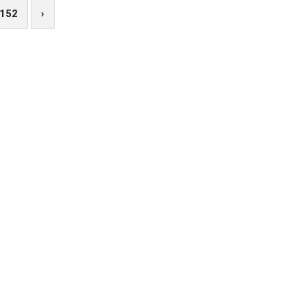
. Детальніше у сюжеті
152
›