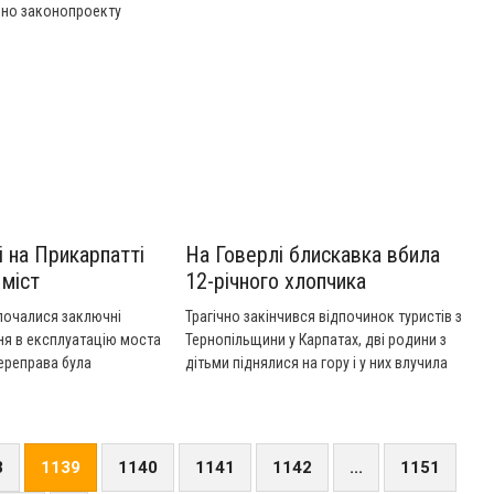
"Канал 402".
дно законопроекту
раструктури ці дозволи
вими. Детальніше у
".
і на Прикарпатті
На Говерлі блискавка вбила
міст
12-річного хлопчика
почалися заключні
Трагічно закінчився відпочинок туристів з
ня в експлуатацію моста
Тернопільщини у Карпатах, дві родини з
Переправа була
дітьми піднялися на гору і у них влучила
ас повені 2008 року.
блискавка. Увесь удар прийшовся на
 виділив обласний
дванадцятирічного хлопчика. Детальніше
ання робіт потрібно
у сюжеті ТСН.
ни гривень. Авансові
8
1139
1140
1141
1142
...
1151
нені, стверджують