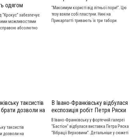
ь одягом
"Максимум користі від літньої пори!". Цю
тезу взяли собі пластуни. Нині на
 “Крокус” забезпечує
Прикарпатті тривають їх три табори.
ними можливостями
Детальніше у сюжеті "Канал 402".
 справою абсолютно
маються десять
. Віддати свій вживаний
з обмеженими
оже кожен небайдужий
льніше у сюжеті НТК.
ківську таксистів
В Івано-Франківську відбулася
 брати дозволи на
експозиція робіт Петря Ряски
я
В Івано-Франківську у фортечній галереї
"Бастіон" відбулася виставка Петра Ряска
ьку таксистів
“Вібрації Верховини”. Детальніше у сюжеті
и дозволи на