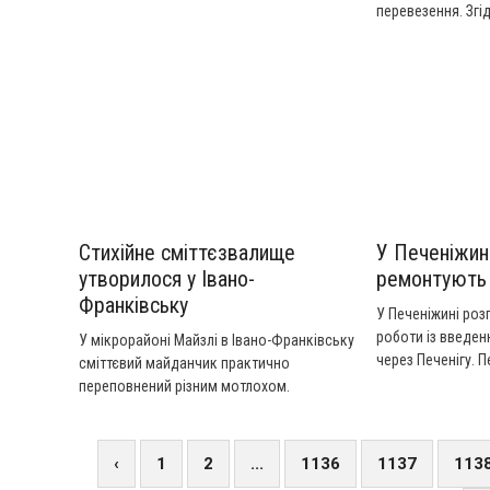
щодо літнього відпочинку та
перевезення. Згі
оздоровлення дітей. На заході також
Міністерства інф
заслухали і звіт голови ради профспілок
будуть безстроко
Освітян Коломийщини Олени Бакай. А
сюжеті ТРК "Вежа
обласний очільник організації розповів
про стан роботи на Прикарпатті.
Детальніше у сюжеті НТК.
Стихійне сміттєзвалище
У Печеніжин
утворилося у Івано-
ремонтують 
Франківську
У Печеніжині роз
роботи із введен
У мікрорайоні Майзлі в Івано-Франківську
через Печенігу. 
сміттєвий майданчик практично
зруйнована під ч
переповнений різним мотлохом.
Цього літа гроші
Детальніше у сюжеті ТРК "Вежа".
бюджет. На викон
понад три мільйо
‹
1
2
...
1136
1137
113
оплати вже здійс