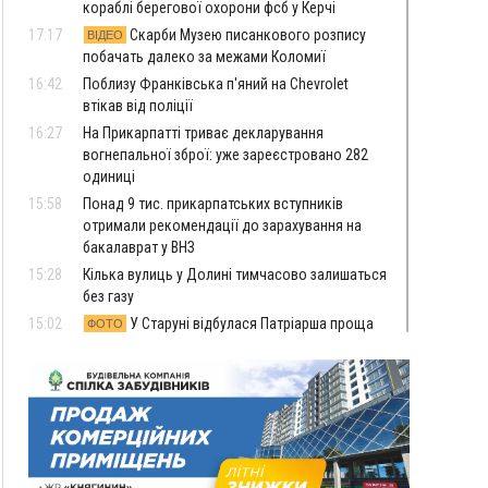
кораблі берегової охорони фсб у Керчі
17:17
Скарби Музею писанкового розпису
ВІДЕО
побачать далеко за межами Коломиї
16:42
Поблизу Франківська п'яний на Chevrolet
втікав від поліції
16:27
На Прикарпатті триває декларування
вогнепальної зброї: уже зареєстровано 282
одиниці
15:58
Понад 9 тис. прикарпатських вступників
отримали рекомендації до зарахування на
бакалаврат у ВНЗ
15:28
Кілька вулиць у Долині тимчасово залишаться
без газу
15:02
У Старуні відбулася Патріарша проща
ФОТО
14:35
Не знає англійську на достатньому рівні.
Франківець Лев Кишакевич не зможе стати
суддею Міжнародного кримінального суду
14:14
У Ворохті проведуть Кубок ФЛСУ зі стрибків
на лижах, пам'яті оборонця Богдана Бухонка
13:30
На Калущині розшукали чоловіка, який
ФОТО