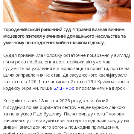
Городенківський районний суд 4 травня визнав винним
місцевого жителя у вчиненні домашнього насильства та
умисному пошкодженні майна шляхом підпалу.
Суддя призначила чоловіку остаточне покарання у вигляді
п’яти років позбавлення волі, оскільки він уже мав
судимість за ухилення від мобілізації та побиття, проте на
шлях виправлення не став. Дії засудженого кваліфікували
за статтею 126-1 та частиною 2 статті 194 Кримінального
кодексу України, пише
Бліц-Інфо
з посиланням на вирок.
Конфлікт стався 18 квітня 2025 року, коли п’яний
підсудний почав ображати сестру нецензурною лайкою
та не впускав її до будинку. Після приїзду поліції чоловік
зачинився у літній кухні своєї матері та підпалив ковдру на
дивані, внаслідок чого вогонь пошкодив приміщення,
меблі та газовий лічильник. Генетична експертиза