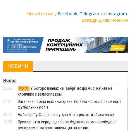
Читайте нас у
Facebook
,
Telegram
та
Instagram
.
Завжди цікаві новини!
НОВИНИ
Вчора
22:22
У Богородчанах на "зебрі" водій Audi наїхав на
ФОТО
хлопчика з велосипедом
21:01
Загальна площа всіх книгарень України - трохи більше ніж 6
футбольних полів
20:47
На "зебрі" у Франківську два мотоциклісти збили жінку
18:55
Прикарпаття серед лідерів за будівництвом новобудов і
рекордсмен за зростанням цін на житло