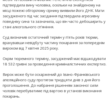
підтвердила вину чоловіка, оскільки на знайденому на
місці пожежі обгорілому сірнику виявили його ДНК. Мати
засудженого під час засідання підтвердила агресивну
поведніку сина та зазначила, що він часто дебоширить у
стані алкогольного сп’яніння.
Суд визначив остаточний термін у п’ять років тюрми,
врахувавши невідбуту частину покарання за попереднім
вироком від 7 квітня 2025 року.
Окрім тюремного терміну, засуджений має відшкодувати
18 532 гривні за проведення криміналістичних експертиз.
Вирок може бути оскаржений до Івано-Франківського
апеляційного суду протягом тридцяти днів з дня його
проголошення. До набрання рішенням законної сили
чоловік перебуватиме під вартою в установі виконання
покарань.