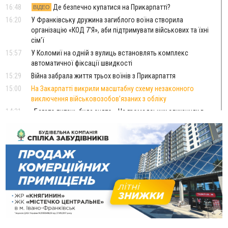
16:48
Де безпечно купатися на Прикарпатті?
ВІДЕО
16:20
У Франківську дружина загиблого воїна створила
організацію «КОД 7'Я», аби підтримувати військових та їхні
сім'ї
15:57
У Коломиї на одній з вулиць встановлять комплекс
автоматичної фіксації швидкості
15:29
Війна забрала життя трьох воїнів з Прикарпаття
15:00
На Закарпатті викрили масштабну схему незаконного
виключення військовозобов’язаних з обліку
14:31
«Багато питань буде знято». На громадських слуханнях в
Яремче обговорили, як вирішити питання джипінгу в
Карпатах
13:54
5 «тихих» хвороб, які виявляє профілактичне обстеження
13:30
На Надрічній тривають останні приготування до
ФОТО
нового руху
12:57
У Франківську зафіксували найбільшу спеку за всю історію
спостережень
12:24
Лікування наркоманії Київ: чому важливо розпочати
терапію якомога раніше
12:00
Франківця, який у Косові викрав за магазину понад 640