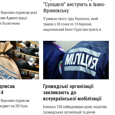
“Сухішвілі” виступить в Івано-
Франківську
 Янукович підписав указ
лави Адміністрації
У рамках свого туру Україною, який
я Льовочкіна.
триває з 30 січня по 10 березня,
національний балет Грузії виступить в
Івано-Франківську.
ідписав
Громадські організації
14
закликають до
всеукраїнської мобілізації
 Янукович підписав
юджет на 2014 рік.
Близько 100 найвідоміших рухів, ініціатив,
громадських організацій та діячів