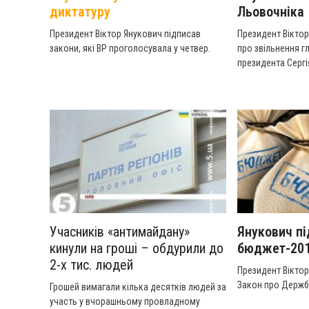
диктатуру
Льовочніка
Президент Віктор Янукович підписав
Президент Віктор
закони, які ВР проголосувала у четвер.
про звільнення г
президента Сергі
Учасників «антимайдану»
Янукович п
кинули на гроші – обдурили до
бюджет-20
2-х тис. людей
Президент Віктор
Закон про Держб
Грошей вимагали кілька десятків людей за
участь у вчорашньому провладному