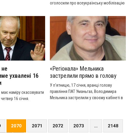
оголосили про всеукраїнську мобілізацію
в Києві на Майдані Незалежності у зв’язку
з ухваленням драконівських законів, які
“перекреслили права та свободи
мільйонів українців Регіонали та
комуністи сфальшували ухвалення одразу
в усіх читаннях, а Янукович миттю
підписав, “закони”, що запроваджують
диктатуру”.
 не
«Регіонала» Мельника
ме ухвалені 16
застрелили прямо в голову
и
У п'ятницю, 17 січня, вранці голову
правління ПАТ Уманьгаз, Володимира
 має наміру скасовувати
Мельника застрелили у своєму кабінеті в
 четвер 16 січня.
Умані Черкаської області.
9
2070
2071
2072
2073
...
2148