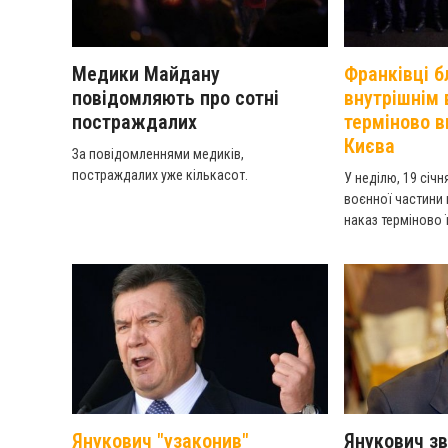
Медики Майдану
Франківці б
повідомляють про сотні
внутрішнім 
постраждалих
терміново в
Києва
За повідомленнями медиків,
постраждалих уже кількасот.
У неділю, 19 січн
воєнної частини 
наказ терміново 
Янукович "узаконив"
Янукович зв