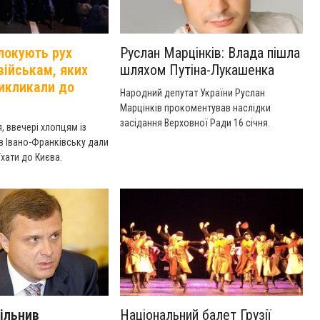
локують рух
Руслан Марцінків: Влада пішла
військам, яких
шляхом Путіна-Лукашенка
икликали до
Народний депутат України Руслан
Марцінків прокоментував наслідки
засідання Верховної Ради 16 січня.
я, ввечері хлопцям із
в Івано-Франківську дали
їхати до Києва.
ільнив
Національний балет Грузії