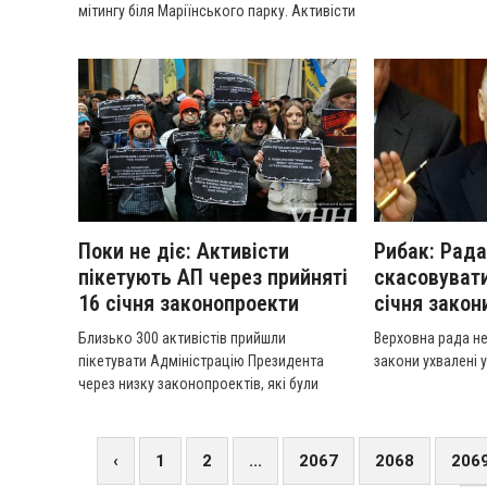
мітингу біля Маріїнського парку. Активісти
«антимайдану» приходили до офісу Партії
регіонів – стверджують, що з ними не
розрахувалися.
Поки не діє: Активісти
Рибак: Рада
пікетують АП через прийняті
скасовувати
16 січня законопроекти
січня закон
Близько 300 активістів прийшли
Верховна рада не
пікетувати Адміністрацію Президента
закони ухвалені у
через низку законопроектів, які були
прийняті парламентом 16 січня.
‹
1
2
...
2067
2068
206