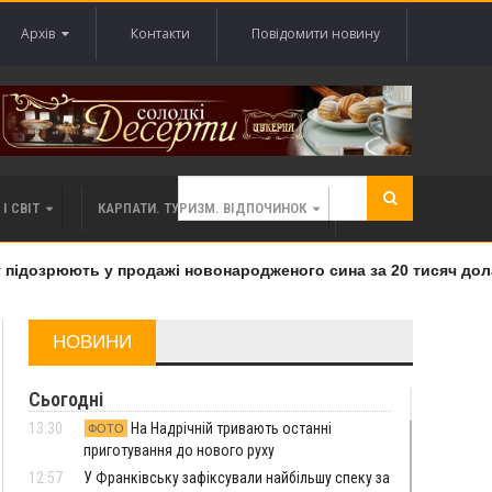
Архів
Контакти
Повідомити новину
І СВІТ
КАРПАТИ. ТУРИЗМ. ВІДПОЧИНОК
дозрюють у продажі новонародженого сина за 20 тисяч доларів
НОВИНИ
Сьогодні
13:30
На Надрічній тривають останні
ФОТО
приготування до нового руху
12:57
У Франківську зафіксували найбільшу спеку за