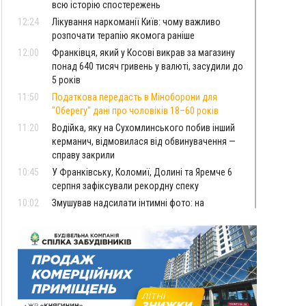
всю історію спостережень
12:24
Лікування наркоманії Київ: чому важливо
розпочати терапію якомога раніше
12:00
Франківця, який у Косові викрав за магазину
понад 640 тисяч гривень у валюті, засудили до
5 років
11:50
Податкова передасть в Міноборони для
"Оберегу" дані про чоловіків 18–60 років
11:20
Водійка, яку на Сухомлинського побив інший
керманич, відмовилася від обвинувачення —
справу закрили
10:45
У Франківську, Коломиї, Долині та Яремче 6
серпня зафіксували рекордну спеку
10:02
Змушував надсилати інтимні фото: на
Прикарпатті затримали підозрюваного у
розбещенні малолітньої
09:22
АМКУ розпочав справу проти Гвіздецької
селищної ради через різні ставки земельного
податку
08:54
Синоптики попереджають про значний дощ на
Прикарпатті до кінця п'ятниці