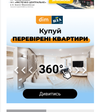
08:45
Нафтогазову площу на межі Прикарпаття та
Львівщини повторно виставили на аукціон за
830 млн
Вчора
18:46
У Польщі невідомі скоїли наругу над
ФОТО
могилою УПА
17:45
Сили оборони уразила Ярославський НПЗ та
кораблі берегової охорони фсб у Керчі
17:17
Скарби Музею писанкового розпису
ВІДЕО
побачать далеко за межами Коломиї
16:42
Поблизу Франківська п'яний на Chevrolet
втікав від поліції
16:27
На Прикарпатті триває декларування
вогнепальної зброї: уже зареєстровано 282
одиниці
15:58
Понад 9 тис. прикарпатських вступників
отримали рекомендації до зарахування на
бакалаврат у ВНЗ
15:28
Кілька вулиць у Долині тимчасово залишаться