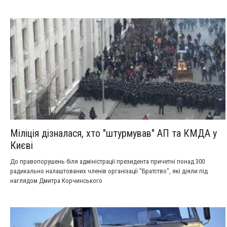
Міліція дізналася, хто "штурмував" АП та КМДА у
Києві
До правопорушень біля адміністрації президента причетні понад 300
радикально налаштованих членів організації "Братство", які діяли під
наглядом Дмитра Корчинського