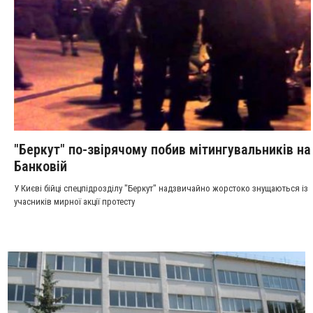
"Беркут" по-звірячому побив мітингувальників на
Банковій
У Києві бійці спецпідрозділу "Беркут" надзвичайно жорстоко знущаються із
учасників мирної акції протесту