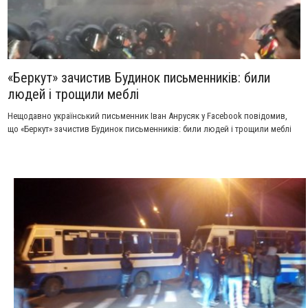
«Беркут» зачистив Будинок письменників: били
людей і трощили меблі
Нещодавно український письменник Іван Анрусяк у Facebook повідомив,
що «Беркут» зачистив Будинок письменників: били людей і трощили меблі