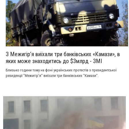
З Межигір’я виїхали три банківських «Камази», в
яких може знаходитись до $3млрд - ЗМІ
Близько години тому на фоні українських протестів з президентської
резиденції "Межигір'я" виїхали три банківських "Камази".