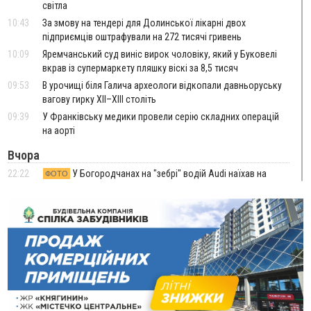
світла
10:43
За змову на тендері для Долинської лікарні двох
підприємців оштрафували на 272 тисячі гривень
10:09
Яремчанський суд виніс вирок чоловіку, який у Буковелі
вкрав із супермаркету пляшку віскі за 8,5 тисяч
09:53
В урочищі біля Галича археологи відкопали давньоруську
вагову гирку XII–XIII століть
09:39
У Франківську медики провели серію складних операцій
на аорті
Вчора
22:22
У Богородчанах на "зебрі" водій Audi наїхав на
ФОТО
хлопчика з велосипедом
21:01
Загальна площа всіх книгарень України - трохи більше ніж 6
футбольних полів
20:47
На "зебрі" у Франківську два мотоциклісти збили жінку
18:55
Прикарпаття серед лідерів за будівництвом новобудов і
рекордсмен за зростанням цін на житло
16:48
Де безпечно купатися на Прикарпатті?
ВІДЕО
16:20
У Франківську дружина загиблого воїна створила