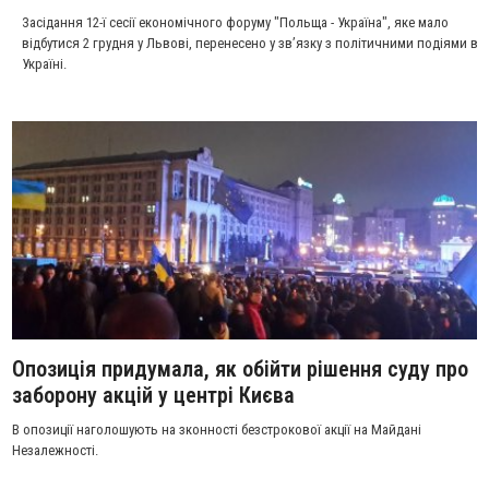
Засідання 12-ї сесії економічного форуму "Польща - Україна", яке мало
відбутися 2 грудня у Львові, перенесено у зв’язку з політичними подіями в
Україні.
Опозиція придумала, як обійти рішення суду про
заборону акцій у центрі Києва
В опозиції наголошують на зконності безстрокової акції на Майдані
Незалежності.