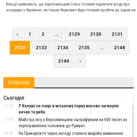
Більдт заявляють, що Європейський Союз готовий підписати угоду про
асоціацію з Україною, як тільки Янукович буде готовий зробити це, однак не
буде торгуватися за майбутнє України за відсутності економічних реформ
‹
1
2
...
2129
2130
2131
2132
2133
2134
2135
...
2148
2149
›
НОВИНИ
Сьогодні
12:14
У Калуші на озері в міському парку масово загинули
качки та риба
11:18
Майстра лісу з Верховинщини оштрафували на 600 тисяч за
переправлення чоловіків до Румунії
10:49
На Прикарпатті через негоду сталися аварійні вимкнення