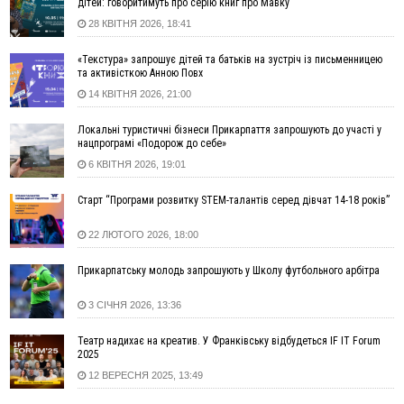
терапію якомога раніше
дітей: говоритимуть про серію книг про Мавку
28 КВІТНЯ 2026, 18:41
12:00
Франківця, який у Косові викрав за магазину понад 640
тисяч гривень у валюті, засудили до 5 років
«Текстура» запрошує дітей та батьків на зустріч із письменницею
11:50
Податкова передасть в Міноборони для "Оберегу" дані про
та активісткою Анною Повх
чоловіків 18–60 років
14 КВІТНЯ 2026, 21:00
11:20
Водійка, яку на Сухомлинського побив інший керманич,
відмовилася від обвинувачення — справу закрили
Локальні туристичні бізнеси Прикарпаття запрошують до участі у
нацпрограмі «Подорож до себе»
10:45
У Франківську, Коломиї, Долині та Яремче 6 серпня
зафіксували рекордну спеку
6 КВІТНЯ 2026, 19:01
10:02
Змушував надсилати інтимні фото: на Прикарпатті
Старт “Програми розвитку STEM-талантів серед дівчат 14-18 років”
затримали підозрюваного у розбещенні малолітньої
09:22
АМКУ розпочав справу проти Гвіздецької селищної ради
22 ЛЮТОГО 2026, 18:00
через різні ставки земельного податку
08:54
Синоптики попереджають про значний дощ на Прикарпатті
Прикарпатську молодь запрошують у Школу футбольного арбітра
до кінця п'ятниці
3 СІЧНЯ 2026, 13:36
08:45
Нафтогазову площу на межі Прикарпаття та Львівщини
повторно виставили на аукціон за 830 млн
Театр надихає на креатив. У Франківську відбудеться IF IT Forum
2025
06 Серпня
12 ВЕРЕСНЯ 2025, 13:49
18:46
У Польщі невідомі скоїли наругу над могилою УПА
ФОТО