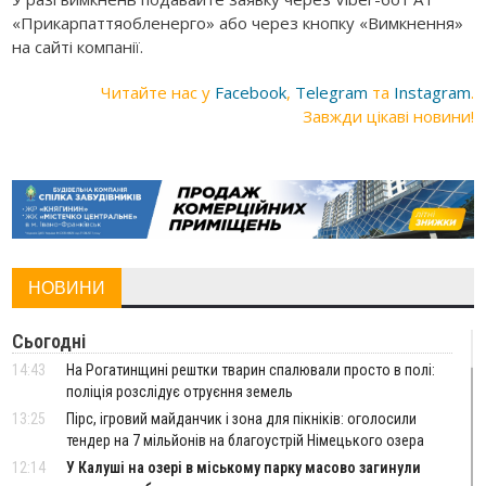
«Прикарпаттяобленерго» або через кнопку «Вимкнення»
на сайті компанії.
Читайте нас у
Facebook
,
Telegram
та
Instagram
.
Завжди цікаві новини!
НОВИНИ
Сьогодні
14:43
На Рогатинщині рештки тварин спалювали просто в полі:
поліція розслідує отруєння земель
13:25
Пірс, ігровий майданчик і зона для пікніків: оголосили
тендер на 7 мільйонів на благоустрій Німецького озера
12:14
У Калуші на озері в міському парку масово загинули