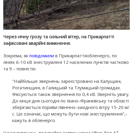
Через нічну грозу та сильний вітер, на Прикарпатті
зафіксовані аварійні вимкнення.
Зокрема, як
повідомили
в Прикарпаттяобленерго, по
лініях 6-10 кВ знеструмлені 12 населених пунктів частково
та 9 – повністю.
"Найбільше звернень зареєстровано на Калущині,
Рогатинщині, в Галицькій та Тлумацькій громадах.
Фіксуються також звернення по 0,4 кВ. Зверніть увагу.
До кінця дня сьогодні по Івано-Франківську та області
зберігаються пориви північно-західного вітру 15-20 м/
с. Це означає, що можуть бути нові знеструмлення",-
кажуть в обленерго.
У разі вимкнень подавайте заявку через Viber-бот АТ