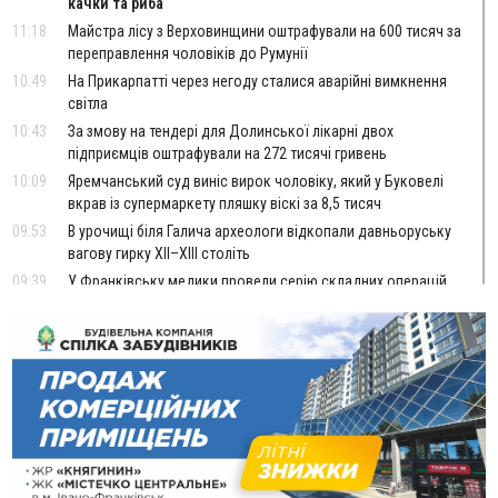
качки та риба
11:18
Майстра лісу з Верховинщини оштрафували на 600 тисяч за
переправлення чоловіків до Румунії
10:49
На Прикарпатті через негоду сталися аварійні вимкнення
світла
10:43
За змову на тендері для Долинської лікарні двох
підприємців оштрафували на 272 тисячі гривень
10:09
Яремчанський суд виніс вирок чоловіку, який у Буковелі
вкрав із супермаркету пляшку віскі за 8,5 тисяч
09:53
В урочищі біля Галича археологи відкопали давньоруську
вагову гирку XII–XIII століть
09:39
У Франківську медики провели серію складних операцій
на аорті
Вчора
22:22
У Богородчанах на "зебрі" водій Audi наїхав на
ФОТО
хлопчика з велосипедом
21:01
Загальна площа всіх книгарень України - трохи більше ніж 6
футбольних полів
20:47
На "зебрі" у Франківську два мотоциклісти збили жінку