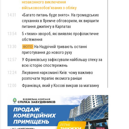
незаконного виключення
військовозобов’язаних з обліку
14:31
«Багато питань буде знято». На громадських
слуханнях в Яремче обговорили, як вирішити
питання джипінгу в Карпатах
13:54
5 «тихих» хвороб, які виявляє профілактичне
обстеження
13:30
На Надрічній тривають останні
ФОТО
приготування до нового руху
12:57
У Франківську зафіксували найбільшу спеку за
всю історію спостережень
12:24
Лікування наркоманії Київ: чому важливо
розпочати терапію якомога раніше
12:00
Франківця, який у Косові викрав за магазину
понад 640 тисяч гривень у валюті, засудили до
5 років
11:50
Податкова передасть в Міноборони для
"Оберегу" дані про чоловіків 18–60 років
11:20
Водійка, яку на Сухомлинського побив інший
керманич, відмовилася від обвинувачення —
справу закрили