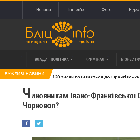
Новини
Інтерв'ю
Фото
Відео
ВЛАДА І ПОЛІТИКА
КРИМІНАЛ
БІЗНЕС І 
ВАЖЛИВІ НОВИНИ
влі права вимоги за 120 тисяч позивається до Франківська на 
Ч
иновникам Івано-Франківської 
Чорновол?