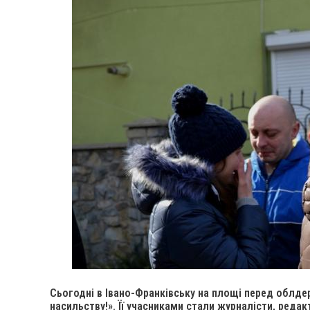
Сьогодні в Івано-Франківську на площі перед облде
насильству!». Її учасниками стали журналісти, реда