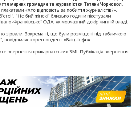
иття мирних громадян та журналістки Тетяни Чорновол.
, плакатами
«Хто відповість за побиття журналістів?»,
б'єте!", "Не бий жінок!" близько години пікетували
 Івано-Франківської ОДА, як мовчазний докір чинній владі.
но зірвали. Зокрема ті, що були розміщені під табличкою
", п
овідомляє кореспондент
«Бліц-Інфо».
ите звернення прикарпатських ЗМІ. Публікація звернення