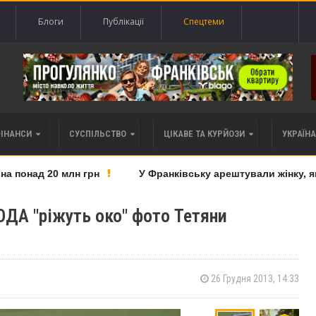
Блоги
Публікації
Спецтеми
ФІНАНСИ
СУСПІЛЬСТВО
ЦІКАВЕ ТА КУРЙОЗИ
УКРАЇНА 
понад 20 млн грн
У Франківську арештували жінку, яку 
ОДА "ріжуть око" фото Тетяни
26 Грудня 2013, 14:33