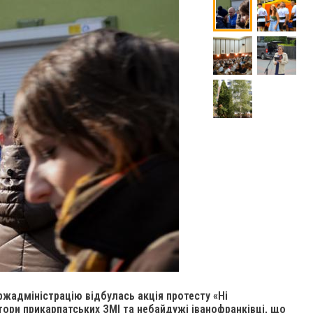
ржадміністрацію відбулась акція протесту «Ні
ктори прикарпатських ЗМІ та небайдужі іванофранківці, що