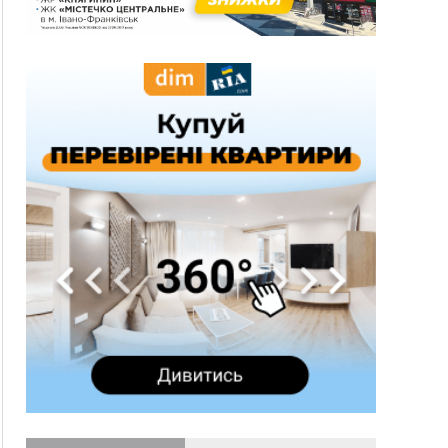
10:45
У Франківську, Коломиї, Долині та Яремче 6
серпня зафіксували рекордну спеку
10:02
Змушував надсилати інтимні фото: на
Прикарпатті затримали підозрюваного у
розбещенні малолітньої
09:22
АМКУ розпочав справу проти Гвіздецької
селищної ради через різні ставки земельного
податку
08:54
Синоптики попереджають про значний дощ на
Прикарпатті до кінця п'ятниці
08:45
Нафтогазову площу на межі Прикарпаття та
Львівщини повторно виставили на аукціон за
830 млн
Вчора
18:46
У Польщі невідомі скоїли наругу над
ФОТО
могилою УПА
17:45
Сили оборони уразила Ярославський НПЗ та
кораблі берегової охорони фсб у Керчі
17:17
Скарби Музею писанкового розпису
ВІДЕО