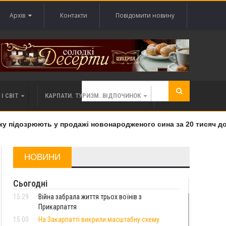
Архів
Контакти
Повідомити новину
І СВІТ
КАРПАТИ. ТУРИЗМ. ВІДПОЧИНОК
підозрюють у продажі новонародженого сина за 20 тисяч дола
НОВИНИ
Сьогодні
15:29
Війна забрала життя трьох воїнів з
Прикарпаття
15:00
На Закарпатті викрили масштабну схему