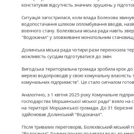
констатував відсутність значних зрушень у підготовц
Ситуація загострилася, коли влада Болехова звину
водопостачання шляхом опломбування вводів, назв
воєнного стану. Болехівська міська рада навіть з
"Водоканал" у зловживанні монопольним становищ
Долинська міська рада чотири рази переносила тер
можливість сусідам підготуватися до змін.
Вигодська територіальна громада зробила крок до
мережі водопроводів у свою комунальну власність т
комунальних підприємств". Це стало сигналом готов
Аналогічно, з 1 квітня 2025 року Комунальне підп
господарства Моршинської міської ради" взяло на 
на території Моршинської громади. До 31 березн
здійснював Долинський "Водоканал".
Після тривалих переговорів, Болехівський міський г
"Водоканал" Долини почало подавати воду до межі