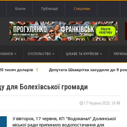
Блоги
Публікації
Спецтеми
ФІНАНСИ
СУСПІЛЬСТВО
ЦІКАВЕ ТА КУРЙОЗИ
УКРАЇНА 
тисяч доларів
Депутата Шкаврітка засудили до 9 років т
ду для Болехівської громади
17 Червня 2025, 18:48
У вівторок, 17 червня, КП "Водоканал" Долинської
міської ради припинило водопостачання для