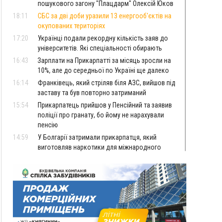
пошукового загону "Плацдарм" Олексій Юков
18:11
СБС за дві доби уразили 13 енергооб'єктів на
окупованих територіях
17:20
Українці подали рекордну кількість заяв до
університетів. Які спеціальності обирають
16:43
Зарплати на Прикарпатті за місяць зросли на
10%, але до середньої по Україні ще далеко
16:14
Франківець, який стріляв біля АЗС, вийшов під
заставу та був повторно затриманий
15:54
Прикарпатець прийшов у Пенсійний та заявив
поліції про гранату, бо йому не нарахували
пенсію
14:59
У Болгарії затримали прикарпатця, який
виготовляв наркотики для міжнародного
синдикату
14:47
Стефанішина отримала нову підозру. Їй
обирають запобіжний захід
14:02
«Пілот з Лондона» видурив у жительки
Коломийщини майже 64 тисячі гривень
13:13
У четвер на Прикарпатті очікується сильна