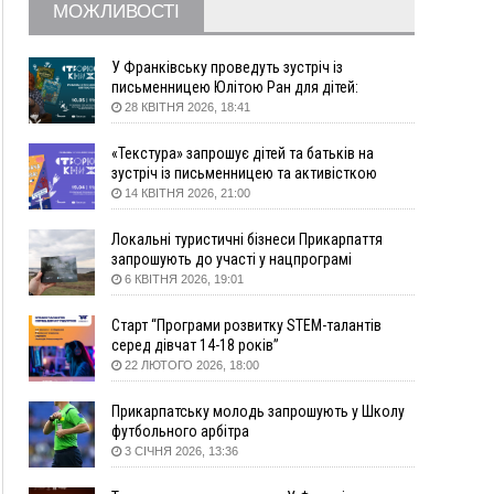
09:09
35 цимбалістів на Говерлі встановили
ВІДЕО
МОЖЛИВОСТІ
Рекорд України
08:37
На Прикарпатті за пів року трапилось понад
У Франківську проведуть зустріч із
100 ДТП через нетверезих водіїв
письменницею Юлітою Ран для дітей:
08:08
рф масовано атакувала Київ та область: 14
говоритимуть про серію книг про Мавку
28 КВІТНЯ 2026, 18:41
загиблих, десятки постраждалих і пожежі
(фото, відео)
«Текстура» запрошує дітей та батьків на
зустріч із письменницею та активісткою
04 Серпня
Анною Повх
14 КВІТНЯ 2026, 21:00
19:49
«Коли я обернувся, ворог уже був у нашій
траншеї»: командир з Надвірної на псевдо
Локальні туристичні бізнеси Прикарпаття
«Француз»
запрошують до участі у нацпрограмі
«Подорож до себе»
6 КВІТНЯ 2026, 19:01
19:34
В міському озері Франківська втопився
чоловік
Старт “Програми розвитку STEM-талантів
18:45
Є висока потреба у кількох групах крові:
серед дівчат 14-18 років”
прикарпатців просять у серпні ставати
22 ЛЮТОГО 2026, 18:00
донорами
18:07
У Франківську звільнили водія маршрутки,
Прикарпатську молодь запрошують у Школу
який зневажив і образив матір загиблого воїна
футбольного арбітра
3 СІЧНЯ 2026, 13:36
17:40
У горах на Прикарпатті з водоспаду впала
жінка і загинула