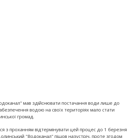
Водоканал" мав здійснювати постачання води лише до
абезпечення водою на своїх територіях мало стати
инської громад.
ся з проханням відтермінувати цей процес до 1 березня
Долинський "Водоканал" пішов назустріч, проте згодом