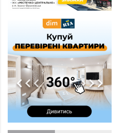
спека до 39°
13:00
На Снятинщині спіймали чоловіка, який зливав
з цистерни у полі невідому речовину
12:29
У МОЗ змінили підхід до госпіталізації та
оновили правила роботи стаціонарів
12:07
На межі Прикарпаття і Тернопільщини невідомі
засипали русло Золотої Липи та облаштували
переправу
11:44
У Франківську та Яремче зафіксували нові
температурні рекорди
11:17
Росія вдарила по Харкову "Бандероллю": є
постраждалі, пошкоджено цивільне
підприємство
10:54
Верховний суд повернув державі 1,5 га лісу із
трьома ставками в Івано-Франківській
громаді
10:10
На Каскаді замість веж планують зробити
сквер з дитмайданчиком
09:31
На Верховинщині під час пожежі будинку
травмувалась жінка