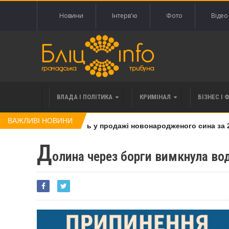
Новини
Інтерв'ю
Фото
Відео
ВЛАДА І ПОЛІТИКА
КРИМІНАЛ
БІЗНЕС І 
ВАЖЛИВІ НОВИНИ
інку, яку підозрюють у продажі новонародженого сина за 20 
Д
олина через борги вимкнула во