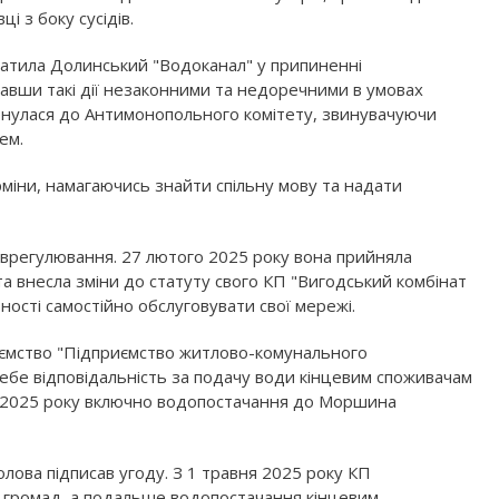
і з боку сусідів.
ватила Долинський "Водоканал" у припиненні
авши такі дії незаконними та недоречними в умовах
вернулася до Антимонопольного комітету, звинувачуючи
ем.
міни, намагаючись знайти спільну мову та надати
 врегулювання. 27 лютого 2025 року вона прийняла
а внесла зміни до статуту свого КП "Вигодський комбінат
ності самостійно обслуговувати свої мережі.
риємство "Підприємство житлово-комунального
себе відповідальність за подачу води кінцевим споживачам
я 2025 року включно водопостачання до Моршина
олова підписав угоду. З 1 травня 2025 року КП
 громад, а подальше водопостачання кінцевим