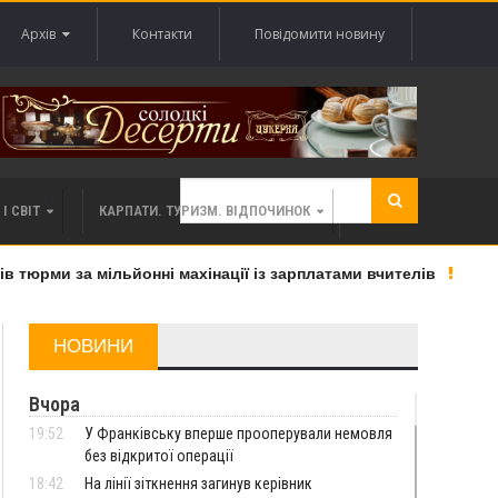
Архів
Контакти
Повідомити новину
І СВІТ
КАРПАТИ. ТУРИЗМ. ВІДПОЧИНОК
юрми за мільйонні махінації із зарплатами вчителів
«Ве
НОВИНИ
Вчора
19:52
У Франківську вперше прооперували немовля
без відкритої операції
18:42
На лінії зіткнення загинув керівник