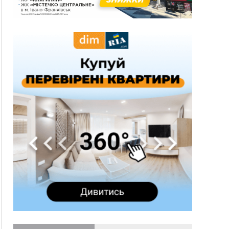
три дні блукав у лісі
13:14
Боднар розповів про реакцію влади Польщі
на атаки на українців та про зміни після 23
серпня
12:31
"Едельвейси" щемливо привітали рідну
ВІДЕО
Коломию з Днем міста
11:55
Вчора у Франківську, Коломиї, Долині та
Яремче зафіксували рекордну спеку
11:45
У Надвірній п'яна жінка побила малолітнього
хлопчика: суд призначив штраф і 30 тисяч
компенсації
11:17
У басейні Дністра встановилася гідрологічна
посуха - рівні води наблизилися до найнижчих
показників
11:09
У Бурштині поблизу АЗС сталася масова бійка,
поліція з'ясовує обставини
10:30
ФОП із Житомира після купівлі права
вимоги за 120 тисяч позивається до
Франківська на понад 20 млн грн
08:52
У горах біля Осмолоди за допомогою БПЛА
розшукали двох жінок, які заблукали під час