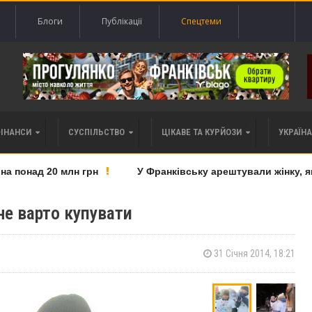
Блоги
Публікації
Спецтеми
ФІНАНСИ
СУСПІЛЬСТВО
ЦІКАВЕ ТА КУРЙОЗИ
УКРАЇНА 
 понад 20 млн грн
У Франківську арештували жінку, яку
 не варто купувати
31 Січня 2014, 18:21