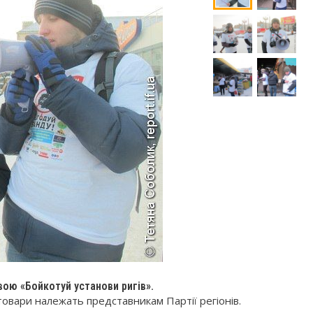
звою «Бойкотуй установи ригів».
товари належать представникам Партії регіонів.