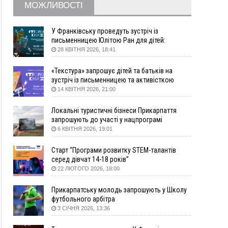
МОЖЛИВОСТІ
збирання ягід
05 Серпня
У Франківську проведуть зустріч із
19:52
У Франківську вперше прооперували немовля
письменницею Юлітою Ран для дітей:
говоритимуть про серію книг про Мавку
без відкритої операції
28 КВІТНЯ 2026, 18:41
18:42
На лінії зіткнення загинув керівник
«Текстура» запрошує дітей та батьків на
пошукового загону "Плацдарм" Олексій Юков
зустріч із письменницею та активісткою
18:11
СБС за дві доби уразили 13 енергооб'єктів на
Анною Повх
14 КВІТНЯ 2026, 21:00
окупованих територіях
17:20
Українці подали рекордну кількість заяв до
Локальні туристичні бізнеси Прикарпаття
університетів. Які спеціальності обирають
запрошують до участі у нацпрограмі
«Подорож до себе»
6 КВІТНЯ 2026, 19:01
16:43
Зарплати на Прикарпатті за місяць зросли на
10%, але до середньої по Україні ще далеко
Старт “Програми розвитку STEM-талантів
16:14
Франківець, який стріляв біля АЗС, вийшов під
серед дівчат 14-18 років”
заставу та був повторно затриманий
22 ЛЮТОГО 2026, 18:00
15:54
Прикарпатець прийшов у Пенсійний та заявив
поліції про гранату, бо йому не нарахували
Прикарпатську молодь запрошують у Школу
пенсію
футбольного арбітра
3 СІЧНЯ 2026, 13:36
14:59
У Болгарії затримали прикарпатця, який
виготовляв наркотики для міжнародного