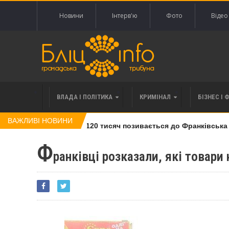
Новини
Інтерв'ю
Фото
Відео
ВЛАДА І ПОЛІТИКА
КРИМІНАЛ
БІЗНЕС І 
ВАЖЛИВІ НОВИНИ
влі права вимоги за 120 тисяч позивається до Франківська на
Ф
ранківці розказали, які товари