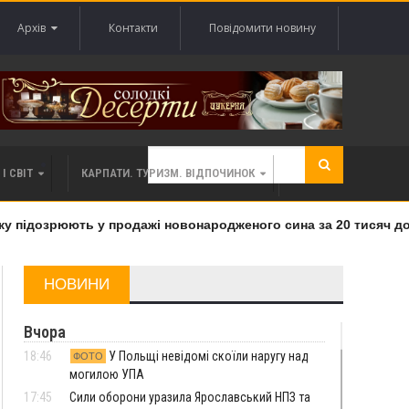
Архів
Контакти
Повідомити новину
І СВІТ
КАРПАТИ. ТУРИЗМ. ВІДПОЧИНОК
 підозрюють у продажі новонародженого сина за 20 тисяч дола
НОВИНИ
Вчора
18:46
У Польщі невідомі скоїли наругу над
ФОТО
могилою УПА
17:45
Сили оборони уразила Ярославський НПЗ та