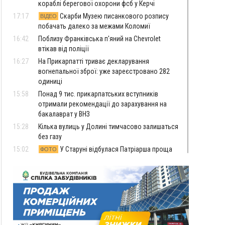
кораблі берегової охорони фсб у Керчі
17:17
Скарби Музею писанкового розпису
ВІДЕО
побачать далеко за межами Коломиї
16:42
Поблизу Франківська п'яний на Chevrolet
втікав від поліції
16:27
На Прикарпатті триває декларування
вогнепальної зброї: уже зареєстровано 282
одиниці
15:58
Понад 9 тис. прикарпатських вступників
отримали рекомендації до зарахування на
бакалаврат у ВНЗ
15:28
Кілька вулиць у Долині тимчасово залишаться
без газу
15:02
У Старуні відбулася Патріарша проща
ФОТО
14:35
Не знає англійську на достатньому рівні.
Франківець Лев Кишакевич не зможе стати
суддею Міжнародного кримінального суду
14:14
У Ворохті проведуть Кубок ФЛСУ зі стрибків
на лижах, пам'яті оборонця Богдана Бухонка
13:30
На Калущині розшукали чоловіка, який
ФОТО