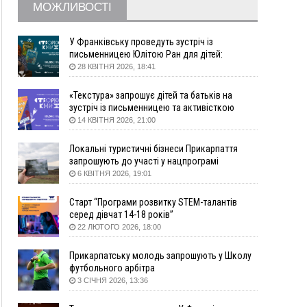
МОЖЛИВОСТІ
09:22
АМКУ розпочав справу проти Гвіздецької
селищної ради через різні ставки земельного
податку
У Франківську проведуть зустріч із
письменницею Юлітою Ран для дітей:
08:54
Синоптики попереджають про значний дощ на
говоритимуть про серію книг про Мавку
28 КВІТНЯ 2026, 18:41
Прикарпатті до кінця п'ятниці
08:45
Нафтогазову площу на межі Прикарпаття та
«Текстура» запрошує дітей та батьків на
Львівщини повторно виставили на аукціон за
зустріч із письменницею та активісткою
830 млн
Анною Повх
14 КВІТНЯ 2026, 21:00
06 Серпня
Локальні туристичні бізнеси Прикарпаття
18:46
У Польщі невідомі скоїли наругу над
ФОТО
запрошують до участі у нацпрограмі
могилою УПА
«Подорож до себе»
6 КВІТНЯ 2026, 19:01
17:45
Сили оборони уразила Ярославський НПЗ та
Старт “Програми розвитку STEM-талантів
кораблі берегової охорони фсб у Керчі
серед дівчат 14-18 років”
17:17
Скарби Музею писанкового розпису
ВІДЕО
22 ЛЮТОГО 2026, 18:00
побачать далеко за межами Коломиї
16:42
Поблизу Франківська п'яний на Chevrolet
Прикарпатську молодь запрошують у Школу
втікав від поліції
футбольного арбітра
3 СІЧНЯ 2026, 13:36
16:27
На Прикарпатті триває декларування
вогнепальної зброї: уже зареєстровано 282