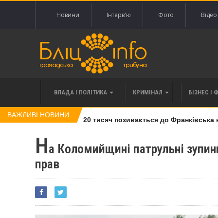
Новини
Інтерв'ю
Фото
Відео
ВЛАДА І ПОЛІТИКА
КРИМІНАЛ
БІЗНЕС І 
ВАЖЛИВІ НОВИНИ
лі права вимоги за 120 тисяч позивається до Франківська на п
Н
а Коломийщині патрульні зупини
прав