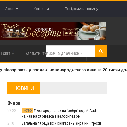
Архів
Контакти
Повідомити новину
І СВІТ
КАРПАТИ. ТУРИЗМ. ВІДПОЧИНОК
підозрюють у продажі новонародженого сина за 20 тисяч долар
НОВИНИ
Вчора
22:22
У Богородчанах на "зебрі" водій Audi
ФОТО
наїхав на хлопчика з велосипедом
21:01
Загальна площа всіх книгарень України - трохи