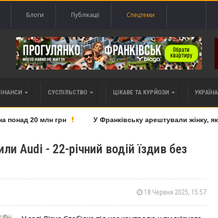
Блоги
Публікації
Спецтеми
ФІНАНСИ
СУСПІЛЬСТВО
ЦІКАВЕ ТА КУРЙОЗИ
УКРАЇНА 
онад 20 млн грн
У Франківську арештували жінку, яку 
ли Audi - 22-річний водій їздив без
18 Червня 2025, 15:57