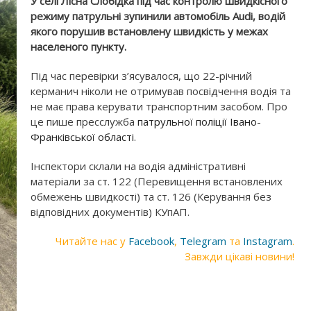
У селі Лісна Слобідка під час контролю швидкісного
режиму патрульні зупинили автомобіль Audi, водій
якого порушив встановлену швидкість у межах
населеного пункту.
Під час перевірки з’ясувалося, що 22-річний
керманич ніколи не отримував посвідчення водія та
не має права керувати транспортним засобом. Про
це пише пресслужба
патрульної поліції Івано-
Франківської області
.
Інспектори склали на водія адміністративні
матеріали за ст. 122 (Перевищення встановлених
обмежень швидкості) та ст. 126 (Керування без
відповідних документів) КУпАП.
Читайте нас у
Facebook
,
Telegram
та
Instagram
.
Завжди цікаві новини!