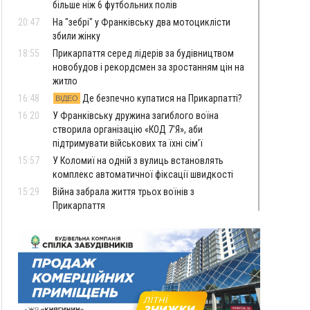
більше ніж 6 футбольних полів
20:47
На "зебрі" у Франківську два мотоциклісти
збили жінку
18:55
Прикарпаття серед лідерів за будівництвом
новобудов і рекордсмен за зростанням цін на
житло
16:48
Де безпечно купатися на Прикарпатті?
ВІДЕО
16:20
У Франківську дружина загиблого воїна
створила організацію «КОД 7'Я», аби
підтримувати військових та їхні сім'ї
15:57
У Коломиї на одній з вулиць встановлять
комплекс автоматичної фіксації швидкості
15:29
Війна забрала життя трьох воїнів з
Прикарпаття
15:00
На Закарпатті викрили масштабну схему
незаконного виключення
військовозобов’язаних з обліку
14:31
«Багато питань буде знято». На громадських
слуханнях в Яремче обговорили, як вирішити
питання джипінгу в Карпатах