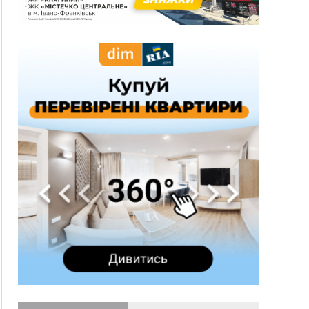
13:54
5 «тихих» хвороб, які виявляє профілактичне
обстеження
13:30
На Надрічній тривають останні
ФОТО
приготування до нового руху
12:57
У Франківську зафіксували найбільшу спеку за
всю історію спостережень
12:24
Лікування наркоманії Київ: чому важливо
розпочати терапію якомога раніше
12:00
Франківця, який у Косові викрав за магазину
понад 640 тисяч гривень у валюті, засудили до
5 років
11:50
Податкова передасть в Міноборони для
"Оберегу" дані про чоловіків 18–60 років
11:20
Водійка, яку на Сухомлинського побив інший
керманич, відмовилася від обвинувачення —
справу закрили
10:45
У Франківську, Коломиї, Долині та Яремче 6
серпня зафіксували рекордну спеку
10:02
Змушував надсилати інтимні фото: на
Прикарпатті затримали підозрюваного у
розбещенні малолітньої