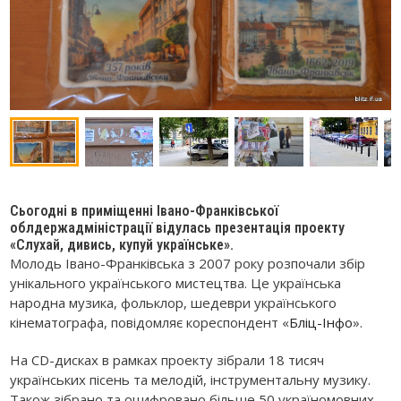
Сьогодні в приміщенні Івано-Франківської
облдержадміністрації відулась презентація проекту
«Слухай, дивись, купуй українське».
Молодь Івано-Франківська з 2007 року розпочали збір
унікального українського мистецтва. Це українська
народна музика, фольклор, шедеври українського
кінематографа, повідомляє кореспондент «
Бліц-Інфо
».
На CD-дисках в рамках проекту зібрали 18 тисяч
українських пісень та мелодій, інструментальну музику.
Також зібрано та оцифровано більше 50 україномовних