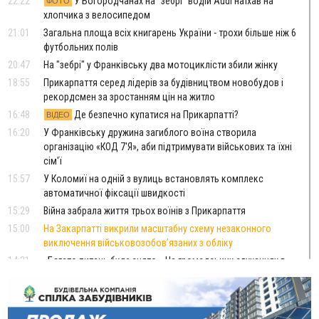
22:22
У Богородчанах на "зебрі" водій Audi наїхав на
ФОТО
хлопчика з велосипедом
21:01
Загальна площа всіх книгарень України - трохи більше ніж 6
футбольних полів
20:47
На "зебрі" у Франківську два мотоциклісти збили жінку
18:55
Прикарпаття серед лідерів за будівництвом новобудов і
рекордсмен за зростанням цін на житло
16:48
Де безпечно купатися на Прикарпатті?
ВІДЕО
16:20
У Франківську дружина загиблого воїна створила
організацію «КОД 7'Я», аби підтримувати військових та їхні
сім'ї
15:57
У Коломиї на одній з вулиць встановлять комплекс
автоматичної фіксації швидкості
15:29
Війна забрала життя трьох воїнів з Прикарпаття
15:00
На Закарпатті викрили масштабну схему незаконного
виключення військовозобов’язаних з обліку
14:31
«Багато питань буде знято». На громадських слуханнях в
Яремче обговорили, як вирішити питання джипінгу в
Карпатах
13:54
5 «тихих» хвороб, які виявляє профілактичне обстеження