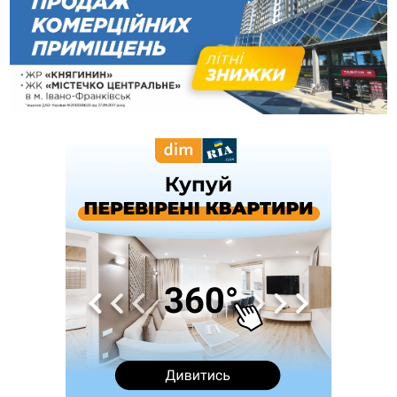
13:30
На Надрічній тривають останні приготування до
ФОТО
нового руху
12:57
У Франківську зафіксували найбільшу спеку за всю історію
спостережень
12:24
Лікування наркоманії Київ: чому важливо розпочати
терапію якомога раніше
12:00
Франківця, який у Косові викрав за магазину понад 640
тисяч гривень у валюті, засудили до 5 років
11:50
Податкова передасть в Міноборони для "Оберегу" дані про
чоловіків 18–60 років
11:20
Водійка, яку на Сухомлинського побив інший керманич,
відмовилася від обвинувачення — справу закрили
10:45
У Франківську, Коломиї, Долині та Яремче 6 серпня
зафіксували рекордну спеку
10:02
Змушував надсилати інтимні фото: на Прикарпатті
затримали підозрюваного у розбещенні малолітньої
09:22
АМКУ розпочав справу проти Гвіздецької селищної ради
через різні ставки земельного податку
08:54
Синоптики попереджають про значний дощ на Прикарпатті
до кінця п'ятниці