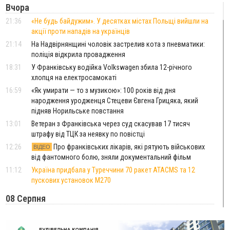
Вчора
21:36
«Не будь байдужим». У десятках містах Польщі вийшли на
акції проти нападів на українців
21:14
На Надвірнянщині чоловік застрелив кота з пневматики:
поліція відкрила провадження
18:31
У Франківську водійка Volkswagen збила 12-річного
хлопця на електросамокаті
16:59
«Як умирати — то з музикою»: 100 років від дня
народження уродженця Стецеви Євгена Грицяка, який
підняв Норильське повстання
13:01
Ветеран з Франківська через суд скасував 17 тисяч
штрафу від ТЦК за неявку по повістці
12:26
Про франківських лікарів, які рятують військових
ВІДЕО
від фантомного болю, зняли документальний фільм
11:12
Україна придбала у Туреччини 70 ракет ATACMS та 12
пускових установок M270
08 Серпня
20:25
На Буковині біля межі з Прикарпаттям зафіксували
землетрус