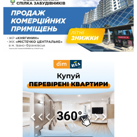
16:25
До +30°C і майже без опадів: синоптики розповіли про
погоду на Прикарпатті у найближчі дні
15:18
У Франківську мотоцикліст врізався в інший двоколісник,
збив жінку й утік: його розшукали та затримали
15:08
Частина школярів не матимуть фізичних підручників на 1
вересня через російські обстріли — МОН
14:43
На Рогатинщині рештки тварин спалювали просто в полі:
поліція розслідує отруєння земель
13:25
Пірс, ігровий майданчик і зона для пікніків: оголосили
тендер на 7 мільйонів на благоустрій Німецького озера
12:14
У Калуші на озері в міському парку масово загинули
качки та риба
11:18
Майстра лісу з Верховинщини оштрафували на 600 тисяч за
переправлення чоловіків до Румунії
10:49
На Прикарпатті через негоду сталися аварійні вимкнення
світла
10:43
За змову на тендері для Долинської лікарні двох
підприємців оштрафували на 272 тисячі гривень
10:09
Яремчанський суд виніс вирок чоловіку, який у Буковелі
вкрав із супермаркету пляшку віскі за 8,5 тисяч