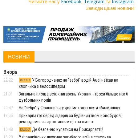
Читайте нас у
Facebook
,
Telegram
та
Instagram
.
Завжди цікаві новини!
НОВИНИ
Вчора
22:22
У Богородчанах на "зебрі" водій Audi наїхав на
ФОТО
хлопчика з велосипедом
21:01
Загальна площа всіх книгарень України - трохи більше ніж 6
футбольних полів
20:47
На "зебрі" у Франківську два мотоциклісти збили жінку
18:55
Прикарпаття серед лідерів за будівництвом новобудов і
рекордсмен за зростанням цін на житло
16:48
Де безпечно купатися на Прикарпатті?
ВІДЕО
16:20
У Франківську дружина загиблого воїна створила