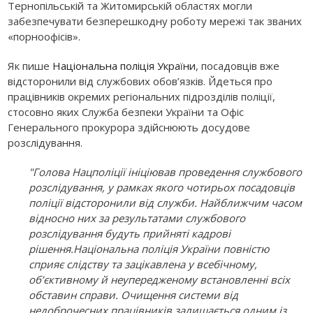
Тернопільській та Житомирській областях могли
забезпечувати безперешкодну роботу мережі так званих
«порноофісів».
Як пише
Національна поліція України
, посадовців вже
відсторонили від
службових обов’язків. Йдеться про
працівників окремих регіональних підрозділів поліції,
стосовно яких Служба безпеки України та Офіс
Генерального прокурора здійснюють досудове
розслідування.
"Голова Нацполіції ініціював проведення службового
розслідування, у рамках якого чотирьох посадовців
поліції відсторонили від служби. Найближчим часом
відносно них за результатами службового
розслідування будуть прийняті кадрові
рішення.Національна поліція України повністю
сприяє слідству та зацікавлена у всебічному,
об’єктивному й неупередженому встановленні всіх
обставин справи. Очищення системи від
недоброчесних працівників залишається одним із