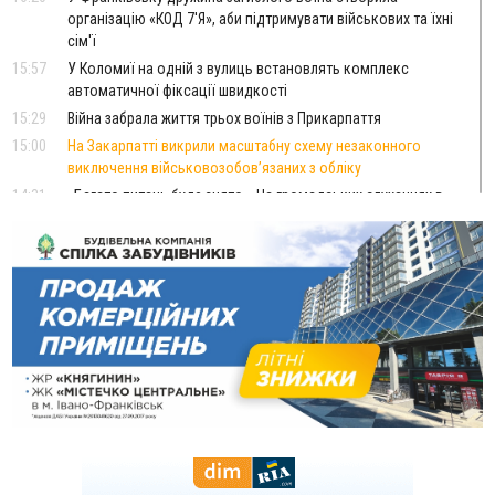
організацію «КОД 7'Я», аби підтримувати військових та їхні
сім'ї
15:57
У Коломиї на одній з вулиць встановлять комплекс
автоматичної фіксації швидкості
15:29
Війна забрала життя трьох воїнів з Прикарпаття
15:00
На Закарпатті викрили масштабну схему незаконного
виключення військовозобов’язаних з обліку
14:31
«Багато питань буде знято». На громадських слуханнях в
Яремче обговорили, як вирішити питання джипінгу в
Карпатах
13:54
5 «тихих» хвороб, які виявляє профілактичне обстеження
13:30
На Надрічній тривають останні приготування до
ФОТО
нового руху
12:57
У Франківську зафіксували найбільшу спеку за всю історію
спостережень
12:24
Лікування наркоманії Київ: чому важливо розпочати
терапію якомога раніше
12:00
Франківця, який у Косові викрав за магазину понад 640
тисяч гривень у валюті, засудили до 5 років
11:50
Податкова передасть в Міноборони для "Оберегу" дані про