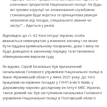
ключових пріоритетів Національної поліції. На будь-
які прояви корупції чи зловживання службовим
становищем буде жорстка та принципова реакція
незалежно від посади, спеціального звання чи
заслуг",
- йдеться у релізі.
Відповідно до ст. 62 Конституції України, особа
вважається невинуватою у вчиненні злочину і не може
бути піддана кримінальному покаранню, доки її вину не
буде доведено в законному порядку та встановлено
обвинувальним вироком суду.
Як відомо, Сергій Безпалько був призначений
начальником Головного управління Національної поліції в
Івано-Франківській області у липні 2021 року. До того
працював на керівних посадах у ГУНП в місті Києві, у
Державному науково-дослідному інституті МВС України,
також деякий час був заступником начальника Головного
управління Національної поліції в Полтавській області.