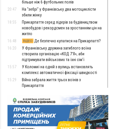
більше ніж 6 футбольних полів
20:47
На "зебрі" у Франківську два мотоциклісти
збили жінку
18:55
Прикарпаття серед лідерів за будівництвом
новобудов і рекордсмен за зростанням цін на
житло
16:48
Де безпечно купатися на Прикарпатті?
ВІДЕО
16:20
У Франківську дружина загиблого воїна
створила організацію «КОД 7'Я», аби
підтримувати військових та їхні сім'ї
15:57
У Коломиї на одній з вулиць встановлять
комплекс автоматичної фіксації швидкості
15:29
Війна забрала життя трьох воїнів з
Прикарпаття
15:00
На Закарпатті викрили масштабну схему
незаконного виключення
військовозобов’язаних з обліку
14:31
«Багато питань буде знято». На громадських
слуханнях в Яремче обговорили, як вирішити
питання джипінгу в Карпатах