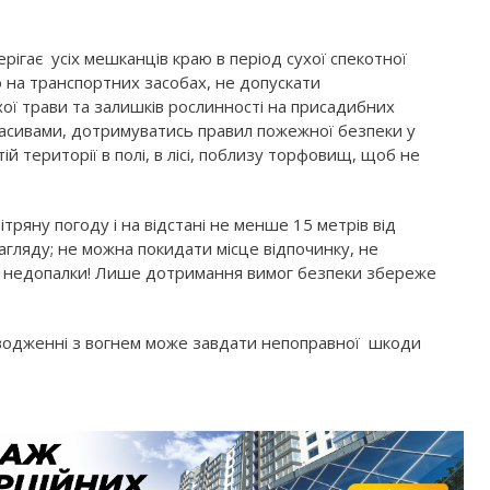
ерігає усіх мешканців краю в період сухої спекотної
о на транспортних засобах, не допускати
хої трави та залишків рослинності на присадибних
 масивами, дотримуватись правил пожежної безпеки у
ій території в полі, в лісі, поблизу торфовищ, щоб не
тряну погоду і на відстані не менше 15 метрів від
нагляду; не можна покидати місце відпочинку, не
 недопалки! Лише дотримання вимог безпеки збереже
оводженні з вогнем може завдати непоправної шкоди