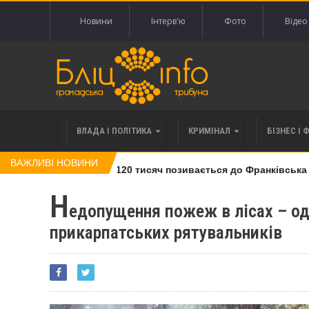
Новини
Інтерв'ю
Фото
Відео
ВЛАДА І ПОЛІТИКА
КРИМІНАЛ
БІЗНЕС І 
ВАЖЛИВІ НОВИНИ
влі права вимоги за 120 тисяч позивається до Франківська на 
Н
едопущення пожеж в лісах – од
прикарпатських рятувальників