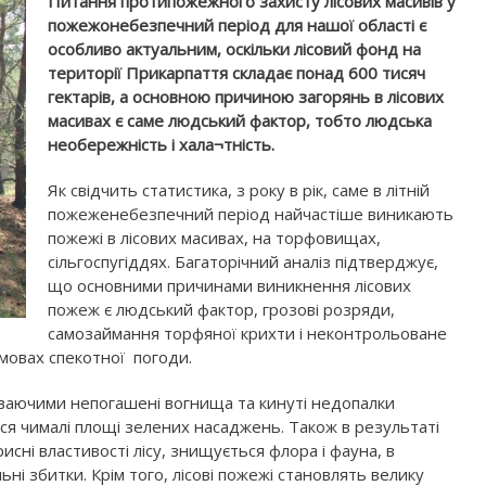
Питання протипожежного захисту лісових масивів у
пожежонебезпечний період для нашої області є
особливо актуальним, оскільки лісовий фонд на
території Прикарпаття складає понад 600 тисяч
гектарів, а основною причиною загорянь в лісових
масивах є саме людський фактор, тобто людська
необережність і хала¬тність.
Як свідчить статистика, з року в рік, саме в літній
пожеженебезпечний період найчастіше виникають
пожежі в лісових масивах, на торфовищах,
сільгоспугіддях. Багаторічний аналіз підтверджує,
що основними причинами виникнення лісових
пожеж є людський фактор, грозові розряди,
самозаймання торфяної крихти і неконтрольоване
умовах спекотної погоди.
иваючими непогашені вогнища та кинуті недопалки
я чималі площі зелених насаджень. Також в результаті
сні властивості лісу, знищується флора і фауна, в
ьні збитки. Крім того, лісові пожежі становлять велику