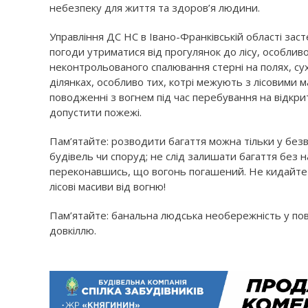
небезпеку для життя та здоров’я людини.
Управління ДС НС в Івано-Франківській області заст
погоди утриматися від прогулянок до лісу, особлив
неконтрольованого спалювання стерні на полях, су
ділянках, особливо тих, котрі межують з лісовими
поводженні з вогнем під час перебування на відкрит
допустити пожежі.
Пам’ятайте: розводити багаття можна тільки у безві
будівель чи споруд; не слід залишати ба­гаття без 
переконавшись, що вогонь погашений. Не кидайте
лісові масиви від вогню!
Пам’ятайте: банальна людська необережність у п
довкіллю.