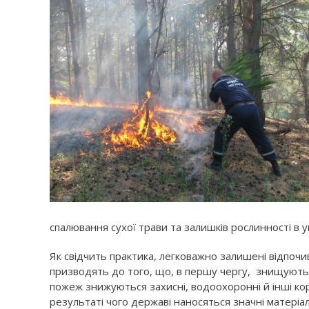
спалювання сухої трави та залишків рослинності в 
Як свідчить практика, легковажно залишені відпоч
призводять до того, що, в першу чергу, знищуютьс
пожеж знижуються захисні, водоохоронні й інші кори
результаті чого державі наносяться значні матеріал