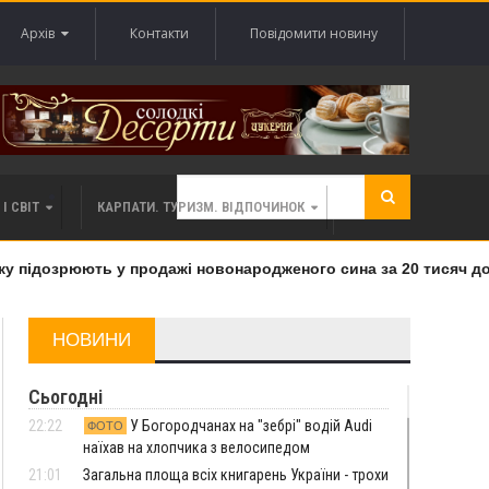
Архів
Контакти
Повідомити новину
І СВІТ
КАРПАТИ. ТУРИЗМ. ВІДПОЧИНОК
 підозрюють у продажі новонародженого сина за 20 тисяч дола
НОВИНИ
Сьогодні
22:22
У Богородчанах на "зебрі" водій Audi
ФОТО
наїхав на хлопчика з велосипедом
21:01
Загальна площа всіх книгарень України - трохи