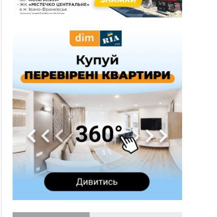
13:54
5 «тихих» хвороб, які виявляє профілактичне
обстеження
13:30
На Надрічній тривають останні
ФОТО
приготування до нового руху
12:57
У Франківську зафіксували найбільшу спеку за
всю історію спостережень
12:24
Лікування наркоманії Київ: чому важливо
розпочати терапію якомога раніше
12:00
Франківця, який у Косові викрав за магазину
понад 640 тисяч гривень у валюті, засудили до
5 років
11:50
Податкова передасть в Міноборони для
"Оберегу" дані про чоловіків 18–60 років
11:20
Водійка, яку на Сухомлинського побив інший
керманич, відмовилася від обвинувачення —
справу закрили
10:45
У Франківську, Коломиї, Долині та Яремче 6
серпня зафіксували рекордну спеку
10:02
Змушував надсилати інтимні фото: на
Прикарпатті затримали підозрюваного у
розбещенні малолітньої