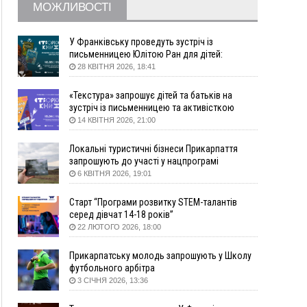
МОЖЛИВОСТІ
09:22
АМКУ розпочав справу проти Гвіздецької
селищної ради через різні ставки земельного
податку
У Франківську проведуть зустріч із
письменницею Юлітою Ран для дітей:
08:54
Синоптики попереджають про значний дощ на
говоритимуть про серію книг про Мавку
28 КВІТНЯ 2026, 18:41
Прикарпатті до кінця п'ятниці
08:45
Нафтогазову площу на межі Прикарпаття та
«Текстура» запрошує дітей та батьків на
Львівщини повторно виставили на аукціон за
зустріч із письменницею та активісткою
830 млн
Анною Повх
14 КВІТНЯ 2026, 21:00
Вчора
Локальні туристичні бізнеси Прикарпаття
18:46
У Польщі невідомі скоїли наругу над
ФОТО
запрошують до участі у нацпрограмі
могилою УПА
«Подорож до себе»
6 КВІТНЯ 2026, 19:01
17:45
Сили оборони уразила Ярославський НПЗ та
Старт “Програми розвитку STEM-талантів
кораблі берегової охорони фсб у Керчі
серед дівчат 14-18 років”
17:17
Скарби Музею писанкового розпису
ВІДЕО
22 ЛЮТОГО 2026, 18:00
побачать далеко за межами Коломиї
16:42
Поблизу Франківська п'яний на Chevrolet
Прикарпатську молодь запрошують у Школу
втікав від поліції
футбольного арбітра
3 СІЧНЯ 2026, 13:36
16:27
На Прикарпатті триває декларування
вогнепальної зброї: уже зареєстровано 282