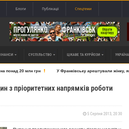
Блоги
Публікації
Спецтеми
ФІНАНСИ
СУСПІЛЬСТВО
ЦІКАВЕ ТА КУРЙОЗИ
УКРАЇНА 
понад 20 млн грн
У Франківську арештували жінку, яку
ин з пріоритетних напрямків роботи
5 Серпня 2013, 20:30