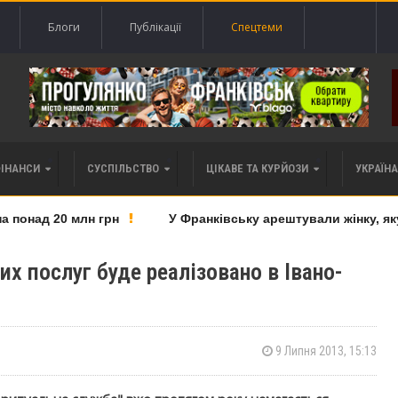
Блоги
Публікації
Спецтеми
ФІНАНСИ
СУСПІЛЬСТВО
ЦІКАВЕ ТА КУРЙОЗИ
УКРАЇНА 
онад 20 млн грн
У Франківську арештували жінку, яку 
х послуг буде реалізовано в Івано-
9 Липня 2013, 15:13