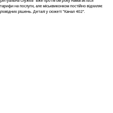
 ритуальна служба" вже протягом року намагається
тарифи на послуги, але міськвиконком постійно відхиляє
дповідних рішень. Деталі у сюжеті "Канал 402".