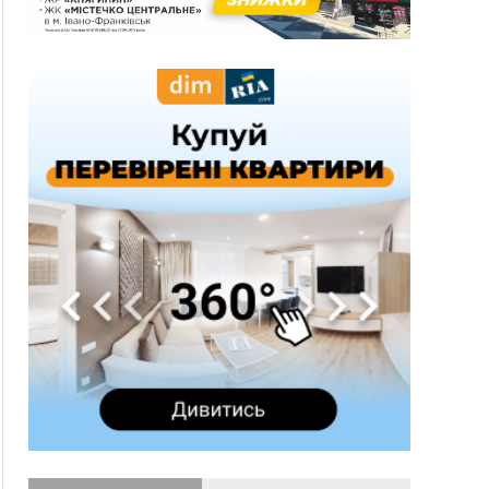
15:18
У Франківську мотоцикліст врізався в інший
двоколісник, збив жінку й утік: його розшукали
та затримали
15:08
Частина школярів не матимуть фізичних
підручників на 1 вересня через російські
обстріли — МОН
14:43
На Рогатинщині рештки тварин спалювали
просто в полі: поліція розслідує отруєння
земель
13:25
Пірс, ігровий майданчик і зона для пікніків:
оголосили тендер на 7 мільйонів на
благоустрій Німецького озера
12:14
У Калуші на озері в міському парку масово
загинули качки та риба
11:18
Майстра лісу з Верховинщини оштрафували на
600 тисяч за переправлення чоловіків до
Румунії
10:49
На Прикарпатті через негоду сталися аварійні
вимкнення світла
10:43
За змову на тендері для Долинської лікарні