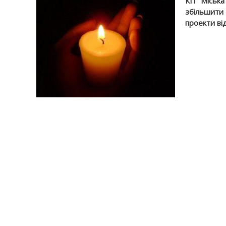
КП "Міська
збільшити 
проекти ві