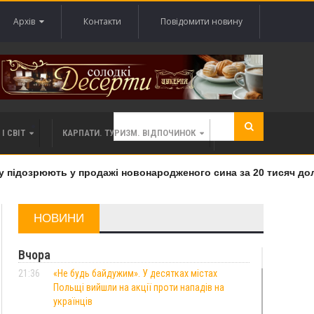
Архів
Контакти
Повідомити новину
І СВІТ
КАРПАТИ. ТУРИЗМ. ВІДПОЧИНОК
підозрюють у продажі новонародженого сина за 20 тисяч долар
НОВИНИ
Вчора
21:36
«Не будь байдужим». У десятках містах
Польщі вийшли на акції проти нападів на
українців