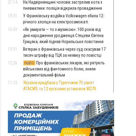
21:14
На Надвірнянщині чоловік застрелив кота з
пневматики: поліція відкрила провадження
18:31
У Франківську водійка Volkswagen збила 12-
річного хлопця на електросамокаті
16:59
«Як умирати — то з музикою»: 100 років від
дня народження уродженця Стецеви Євгена
Грицяка, який підняв Норильське повстання
13:01
Ветеран з Франківська через суд скасував 17
тисяч штрафу від ТЦК за неявку по повістці
12:26
Про франківських лікарів, які рятують
ВІДЕО
військових від фантомного болю, зняли
документальний фільм
11:12
Україна придбала у Туреччини 70 ракет
ATACMS та 12 пускових установок M270
08 Серпня
20:25
На Буковині біля межі з Прикарпаттям
зафіксували землетрус
16:25
До +30°C і майже без опадів: синоптики
розповіли про погоду на Прикарпатті у
найближчі дні