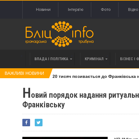
Новини
Інтерв'ю
Фото
Відео
ВЛАДА І ПОЛІТИКА
КРИМІНАЛ
БІЗНЕС І 
ВАЖЛИВІ НОВИНИ
лі права вимоги за 120 тисяч позивається до Франківська на п
Н
овий порядок надання ритуальни
Франківську