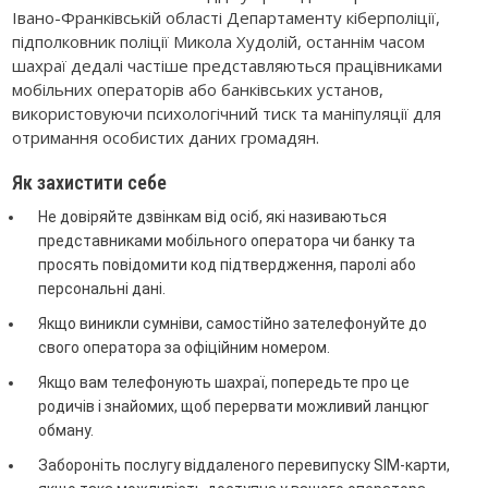
Івано-Франківській області Департаменту кіберполіції,
підполковник поліції
Микола Худолій
, останнім часом
шахраї дедалі частіше представляються працівниками
мобільних операторів або банківських установ,
використовуючи психологічний тиск та маніпуляції для
отримання особистих даних громадян.
Як захистити себе
Не довіряйте дзвінкам від осіб, які називаються
представниками мобільного оператора чи банку та
просять повідомити код підтвердження, паролі або
персональні дані.
Якщо виникли сумніви, самостійно зателефонуйте до
свого оператора за офіційним номером.
Якщо вам телефонують шахраї, попередьте про це
родичів і знайомих, щоб перервати можливий ланцюг
обману.
Забороніть послугу віддаленого перевипуску SIM-карти,