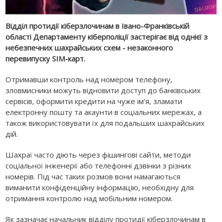
Відділ протидії кіберзлочинам в Івано-Франківській
області Департаменту кіберполіції застерігає від однієї з
небезпечних шахрайських схем - незаконного
перевипуску SIM-карт.
Отримавши контроль над номером телефону,
зловмисники можуть відновити доступ до банківських
сервісів, оформити кредити на чуже ім’я, зламати
електронну пошту та акаунти в соціальних мережах, а
також використовувати їх для подальших шахрайських
дій.
Шахраї часто діють через фішингові сайти, методи
соціальної інженерії або телефонні дзвінки з різних
номерів. Під час таких розмов вони намагаються
виманити конфіденційну інформацію, необхідну для
отримання контролю над мобільним номером.
Як зазначає начальник відділу протидії кіберзлочинам в