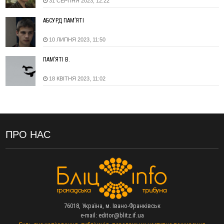
31 СЕРПНЯ 2023, 12:22
11:45
У Надвірній п'яна жінка побила малолітнього хлопчика: суд
призначив штраф і 30 тисяч компенсації
АБСУРД ПАМ’ЯТІ
11:17
У басейні Дністра встановилася гідрологічна посуха - рівні
10 ЛИПНЯ 2023, 11:50
води наблизилися до найнижчих показників
11:09
У Бурштині поблизу АЗС сталася масова бійка, поліція
ПАМ’ЯТІ В.
з'ясовує обставини
10:30
ФОП із Житомира після купівлі права вимоги за 120
18 КВІТНЯ 2023, 11:02
тисяч позивається до Франківська на понад 20 млн грн
08:52
У горах біля Осмолоди за допомогою БПЛА розшукали
двох жінок, які заблукали під час збирання ягід
05 Серпня
ПРО НАС
19:52
У Франківську вперше прооперували немовля без
відкритої операції
18:42
На лінії зіткнення загинув керівник пошукового загону
"Плацдарм" Олексій Юков
18:11
СБС за дві доби уразили 13 енергооб'єктів на окупованих
територіях
76018, Україна, м. Івано-Франківськ
17:20
Українці подали рекордну кількість заяв до університетів.
e-mail:
editor@blitz.if.ua
Які спеціальності обирають