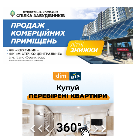
світла
10:43
За змову на тендері для Долинської лікарні двох
підприємців оштрафували на 272 тисячі гривень
10:09
Яремчанський суд виніс вирок чоловіку, який у Буковелі
вкрав із супермаркету пляшку віскі за 8,5 тисяч
09:53
В урочищі біля Галича археологи відкопали давньоруську
вагову гирку XII–XIII століть
09:39
У Франківську медики провели серію складних операцій
на аорті
07 Серпня
22:22
У Богородчанах на "зебрі" водій Audi наїхав на
ФОТО
хлопчика з велосипедом
21:01
Загальна площа всіх книгарень України - трохи більше ніж 6
футбольних полів
20:47
На "зебрі" у Франківську два мотоциклісти збили жінку
18:55
Прикарпаття серед лідерів за будівництвом новобудов і
рекордсмен за зростанням цін на житло
16:48
Де безпечно купатися на Прикарпатті?
ВІДЕО
16:20
У Франківську дружина загиблого воїна створила