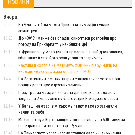
НОВИНИ
Вчора
20:25
На Буковині біля межі з Прикарпаттям зафіксували
землетрус
16:25
До +30°C і майже без опадів: синоптики розповіли про
погоду на Прикарпатті у найближчі дні
15:18
У Франківську мотоцикліст врізався в інший двоколісник,
збив жінку й утік: його розшукали та затримали
15:08
Частина школярів не матимуть фізичних підручників на 1
вересня через російські обстріли — МОН
14:43
На Рогатинщині рештки тварин спалювали просто в полі:
поліція розслідує отруєння земель
13:25
Пірс, ігровий майданчик і зона для пікніків: оголосили
тендер на 7 мільйонів на благоустрій Німецького озера
12:14
У Калуші на озері в міському парку масово загинули
качки та риба
11:18
Майстра лісу з Верховинщини оштрафували на 600 тисяч за
переправлення чоловіків до Румунії
10:49
На Прикарпатті через негоду сталися аварійні вимкнення