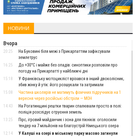
НОВИНИ
Вчора
20:25
На Буковині біля межі з Прикарпаттям зафіксували
землетрус
16:25
До +30°C і майже без опадів: синоптики розповіли про
погоду на Прикарпатті у найближчі дні
15:18
У Франківську мотоцикліст врізався в інший двоколісник,
збив жінку й утік: його розшукали та затримали
15:08
Частина школярів не матимуть фізичних підручників на 1
вересня через російські обстріли — МОН
14:43
На Рогатинщині рештки тварин спалювали просто в полі:
поліція розслідує отруєння земель
13:25
Пірс, ігровий майданчик і зона для пікніків: оголосили
тендер на 7 мільйонів на благоустрій Німецького озера
12:14
У Калуші на озері в міському парку масово загинули