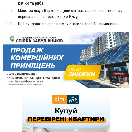
качки та риба
11:18
Майстра лісу з Верховинщини оштрафували на 600 тисяч за
переправлення чоловіків до Румунії
10:49
На Прикарпатті через негоду сталися аварійні вимкнення
світла
10:43
За змову на тендері для Долинської лікарні двох
підприємців оштрафували на 272 тисячі гривень
10:09
Яремчанський суд виніс вирок чоловіку, який у Буковелі
вкрав із супермаркету пляшку віскі за 8,5 тисяч
09:53
В урочищі біля Галича археологи відкопали давньоруську
вагову гирку XII–XIII століть
09:39
У Франківську медики провели серію складних операцій
на аорті
07 Серпня
22:22
У Богородчанах на "зебрі" водій Audi наїхав на
ФОТО
хлопчика з велосипедом
21:01
Загальна площа всіх книгарень України - трохи більше ніж 6
футбольних полів
20:47
На "зебрі" у Франківську два мотоциклісти збили жінку