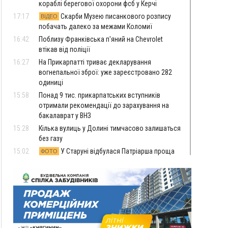
кораблі берегової охорони фсб у Керчі
17:17
Скарби Музею писанкового розпису
ВІДЕО
побачать далеко за межами Коломиї
16:42
Поблизу Франківська п'яний на Chevrolet
втікав від поліції
16:27
На Прикарпатті триває декларування
вогнепальної зброї: уже зареєстровано 282
одиниці
15:58
Понад 9 тис. прикарпатських вступників
отримали рекомендації до зарахування на
бакалаврат у ВНЗ
15:28
Кілька вулиць у Долині тимчасово залишаться
без газу
15:02
У Старуні відбулася Патріарша проща
ФОТО
14:35
Не знає англійську на достатньому рівні.
Франківець Лев Кишакевич не зможе стати
суддею Міжнародного кримінального суду
14:14
У Ворохті проведуть Кубок ФЛСУ зі стрибків
на лижах, пам'яті оборонця Богдана Бухонка
13:30
На Калущині розшукали чоловіка, який
ФОТО