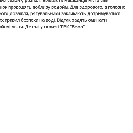
ий сезон у розпалі. Більшість мешканців міста свій
нок проводять поблизу водойм. Для здорового, а головне
ого дозвілля, рятувальники закликають дотримуватися
х правил безпеки на воді. Відтак радять оминати
йомі місця. Деталі у сюжеті ТРК "Вежа".