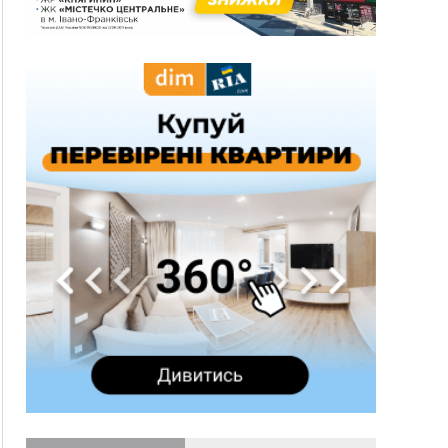
три дні блукав у лісі
13:14
Боднар розповів про реакцію влади Польщі
на атаки на українців та про зміни після 23
серпня
12:31
"Едельвейси" щемливо привітали рідну
ВІДЕО
Коломию з Днем міста
11:55
Вчора у Франківську, Коломиї, Долині та
Яремче зафіксували рекордну спеку
11:45
У Надвірній п'яна жінка побила малолітнього
хлопчика: суд призначив штраф і 30 тисяч
компенсації
11:17
У басейні Дністра встановилася гідрологічна
посуха - рівні води наблизилися до найнижчих
показників
11:09
У Бурштині поблизу АЗС сталася масова бійка,
поліція з'ясовує обставини
10:30
ФОП із Житомира після купівлі права
вимоги за 120 тисяч позивається до
Франківська на понад 20 млн грн
08:52
У горах біля Осмолоди за допомогою БПЛА
розшукали двох жінок, які заблукали під час