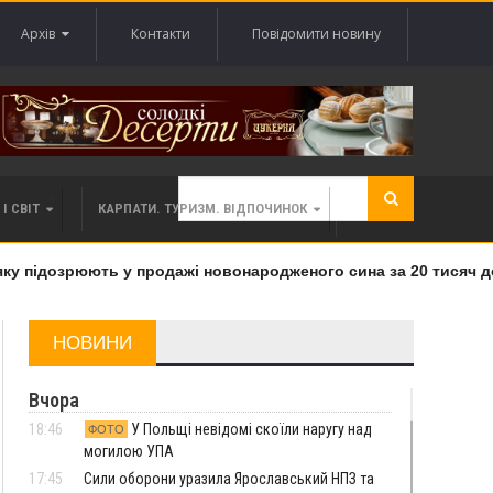
Архів
Контакти
Повідомити новину
І СВІТ
КАРПАТИ. ТУРИЗМ. ВІДПОЧИНОК
 підозрюють у продажі новонародженого сина за 20 тисяч дол
НОВИНИ
Вчора
18:46
У Польщі невідомі скоїли наругу над
ФОТО
могилою УПА
17:45
Сили оборони уразила Ярославський НПЗ та