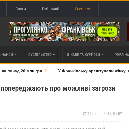
Блоги
Публікації
Спецтеми
ФІНАНСИ
СУСПІЛЬСТВО
ЦІКАВЕ ТА КУРЙОЗИ
УКРАЇНА 
 понад 20 млн грн
У Франківську арештували жінку, яку
а попереджають про можливі загрози
24 Липня 2013, 07:02