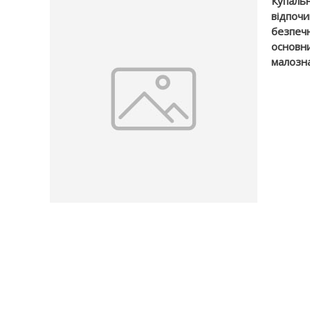
Купальн
відпочи
безпечн
основни
малозна