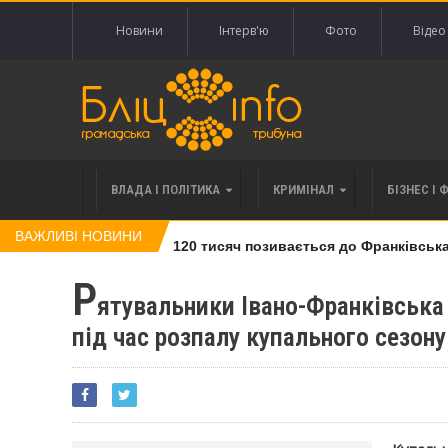
Новини
Інтерв'ю
Фото
Відео
ВЛАДА І ПОЛІТИКА
КРИМІНАЛ
БІЗНЕС І 
ВАЖЛИВІ НОВИНИ
івлі права вимоги за 120 тисяч позивається до Франківська на
Р
ятувальники Івано-Франківськ
під час розпалу купального сезону