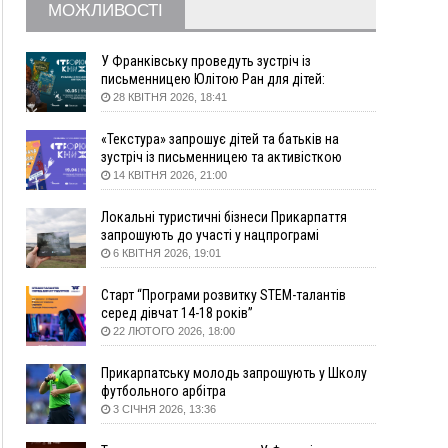
МОЖЛИВОСТІ
збирання ягід
05 Серпня
У Франківську проведуть зустріч із
19:52
У Франківську вперше прооперували немовля
письменницею Юлітою Ран для дітей:
говоритимуть про серію книг про Мавку
без відкритої операції
28 КВІТНЯ 2026, 18:41
18:42
На лінії зіткнення загинув керівник
«Текстура» запрошує дітей та батьків на
пошукового загону "Плацдарм" Олексій Юков
зустріч із письменницею та активісткою
18:11
СБС за дві доби уразили 13 енергооб'єктів на
Анною Повх
14 КВІТНЯ 2026, 21:00
окупованих територіях
17:20
Українці подали рекордну кількість заяв до
Локальні туристичні бізнеси Прикарпаття
університетів. Які спеціальності обирають
запрошують до участі у нацпрограмі
«Подорож до себе»
6 КВІТНЯ 2026, 19:01
16:43
Зарплати на Прикарпатті за місяць зросли на
10%, але до середньої по Україні ще далеко
Старт “Програми розвитку STEM-талантів
16:14
Франківець, який стріляв біля АЗС, вийшов під
серед дівчат 14-18 років”
заставу та був повторно затриманий
22 ЛЮТОГО 2026, 18:00
15:54
Прикарпатець прийшов у Пенсійний та заявив
поліції про гранату, бо йому не нарахували
Прикарпатську молодь запрошують у Школу
пенсію
футбольного арбітра
3 СІЧНЯ 2026, 13:36
14:59
У Болгарії затримали прикарпатця, який
виготовляв наркотики для міжнародного