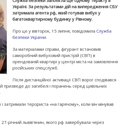
Служба безпеки запобігла ще одному теракту в
Україні. За результатами дій на випередження СБУ
затримала агента рф, який готував вибух у
багатоквартирному будинку у Рівному.
Про це у вівторок, 15 липня, повідомила
Служба
безпеки України
.
За матеріалами справи, фігурант встановив
саморобний вибуховий пристрій (СВП) в
орендованій квартирі у центрі міста на замовлення
російських спецслужб.
Після дистанційної активації СВП ворог сподівався
ий призведе до загибелі і поранень серед цивільних
.
 і затримали терориста «на гарячому», коли він мінував
27-річний львів’янин, якого рф завербувала через