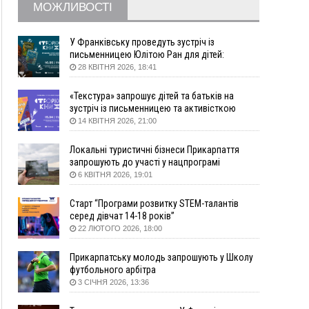
МОЖЛИВОСТІ
збирання ягід
05 Серпня
У Франківську проведуть зустріч із
19:52
У Франківську вперше прооперували немовля
письменницею Юлітою Ран для дітей:
говоритимуть про серію книг про Мавку
без відкритої операції
28 КВІТНЯ 2026, 18:41
18:42
На лінії зіткнення загинув керівник
«Текстура» запрошує дітей та батьків на
пошукового загону "Плацдарм" Олексій Юков
зустріч із письменницею та активісткою
18:11
СБС за дві доби уразили 13 енергооб'єктів на
Анною Повх
14 КВІТНЯ 2026, 21:00
окупованих територіях
17:20
Українці подали рекордну кількість заяв до
Локальні туристичні бізнеси Прикарпаття
університетів. Які спеціальності обирають
запрошують до участі у нацпрограмі
«Подорож до себе»
6 КВІТНЯ 2026, 19:01
16:43
Зарплати на Прикарпатті за місяць зросли на
10%, але до середньої по Україні ще далеко
Старт “Програми розвитку STEM-талантів
16:14
Франківець, який стріляв біля АЗС, вийшов під
серед дівчат 14-18 років”
заставу та був повторно затриманий
22 ЛЮТОГО 2026, 18:00
15:54
Прикарпатець прийшов у Пенсійний та заявив
поліції про гранату, бо йому не нарахували
Прикарпатську молодь запрошують у Школу
пенсію
футбольного арбітра
3 СІЧНЯ 2026, 13:36
14:59
У Болгарії затримали прикарпатця, який
виготовляв наркотики для міжнародного