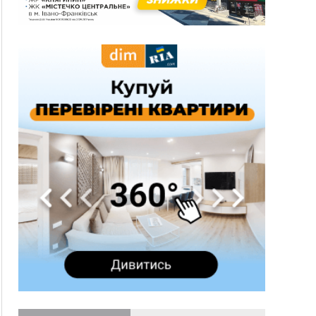
три дні блукав у лісі
13:14
Боднар розповів про реакцію влади Польщі
на атаки на українців та про зміни після 23
серпня
12:31
"Едельвейси" щемливо привітали рідну
ВІДЕО
Коломию з Днем міста
11:55
Вчора у Франківську, Коломиї, Долині та
Яремче зафіксували рекордну спеку
11:45
У Надвірній п'яна жінка побила малолітнього
хлопчика: суд призначив штраф і 30 тисяч
компенсації
11:17
У басейні Дністра встановилася гідрологічна
посуха - рівні води наблизилися до найнижчих
показників
11:09
У Бурштині поблизу АЗС сталася масова бійка,
поліція з'ясовує обставини
10:30
ФОП із Житомира після купівлі права
вимоги за 120 тисяч позивається до
Франківська на понад 20 млн грн
08:52
У горах біля Осмолоди за допомогою БПЛА
розшукали двох жінок, які заблукали під час