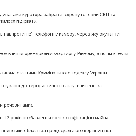
ординатами куратора забрав зі схрону готовий СВП та
валося підірвати.
ав навпроти неї телефонну камеру, через яку окупанти
но» в іншій орендованій квартирі у Рівному, а потім втекти
кількома статтями Кримінального кодексу України:
о у готуванні до терористичного акту, вчинене за
ми речовинами).
 12 років позбавлення волі з конфіскацією майна.
івненській області за процесуального керівництва