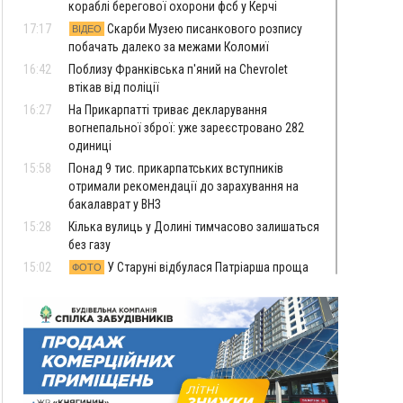
кораблі берегової охорони фсб у Керчі
17:17
Скарби Музею писанкового розпису
ВІДЕО
побачать далеко за межами Коломиї
16:42
Поблизу Франківська п'яний на Chevrolet
втікав від поліції
16:27
На Прикарпатті триває декларування
вогнепальної зброї: уже зареєстровано 282
одиниці
15:58
Понад 9 тис. прикарпатських вступників
отримали рекомендації до зарахування на
бакалаврат у ВНЗ
15:28
Кілька вулиць у Долині тимчасово залишаться
без газу
15:02
У Старуні відбулася Патріарша проща
ФОТО
14:35
Не знає англійську на достатньому рівні.
Франківець Лев Кишакевич не зможе стати
суддею Міжнародного кримінального суду
14:14
У Ворохті проведуть Кубок ФЛСУ зі стрибків
на лижах, пам'яті оборонця Богдана Бухонка
13:30
На Калущині розшукали чоловіка, який
ФОТО