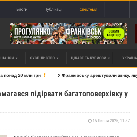
Блоги
Публікації
Спецтеми
ФІНАНСИ
СУСПІЛЬСТВО
ЦІКАВЕ ТА КУРЙОЗИ
УКРАЇНА 
понад 20 млн грн
У Франківську арештували жінку, яку 
амагався підірвати багатоповерхівку у
15 Липня 2025, 11:57