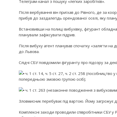
Телеграм-канал з пошуку «легких заробітків».
Після вербування він приїхав до Рівного, де за ко
прибув до заздалегідь орендованої оселі, яку плану
Встановивши на полиці вибухівку, фігурант обладн
планували зафіксувати підрив.
Після вибуху агент планував спочатку «залягти на д
до Львова.
Слідчі СБУ повідомили фігуранту про підозру за де
ч. 1 ст. 14, ч. 5 ст. 27, ч. 2 ст. 258 (пособництв
попередньою змовою групою осіб);
ч. 1 ст. 263 (незаконне поводження з вибухови
Зловмисник перебуває під вартою. Йому загрожує до
Комплексні заходи проводили співробітники СБУ у Р