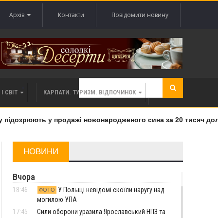
Архів
Контакти
Повідомити новину
І СВІТ
КАРПАТИ. ТУРИЗМ. ВІДПОЧИНОК
підозрюють у продажі новонародженого сина за 20 тисяч долар
НОВИНИ
Вчора
18:46
У Польщі невідомі скоїли наругу над
ФОТО
могилою УПА
17:45
Сили оборони уразила Ярославський НПЗ та