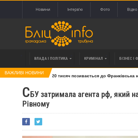
Новини
Інтерв'ю
Фото
Відео
ВЛАДА І ПОЛІТИКА
КРИМІНАЛ
БІЗНЕС І 
ВАЖЛИВІ НОВИНИ
лі права вимоги за 120 тисяч позивається до Франківська на 
С
БУ затримала агента рф, який н
Рівному