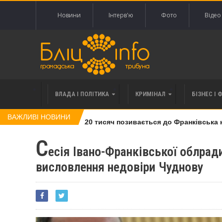
Новини
Інтерв'ю
Фото
Відео
ВЛАДА І ПОЛІТИКА
КРИМІНАЛ
БІЗНЕС І 
ВАЖЛИВІ НОВИНИ
лі права вимоги за 120 тисяч позивається до Франківська на 
С
есія Івано-Франківської облрад
висловлення недовіри Чуднову