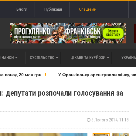
Блоги
Публікації
Спецтеми
ФІНАНСИ
СУСПІЛЬСТВО
ЦІКАВЕ ТА КУРЙОЗИ
УКРАЇНА 
понад 20 млн грн
У Франківську арештували жінку, яку 
и: депутати розпочали голосування за
3 Лютого 2014, 11:18