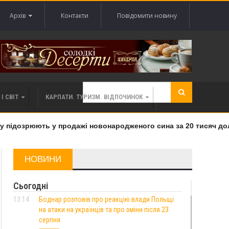
Архів
Контакти
Повідомити новину
І СВІТ
КАРПАТИ. ТУРИЗМ. ВІДПОЧИНОК
підозрюють у продажі новонародженого сина за 20 тисяч долар
НОВИНИ
Сьогодні
13:14
Боднар розповів про реакцію влади Польщі
на атаки на українців та про зміни після 23
серпня