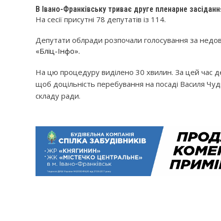
В Івано-Франківську триває друге пленарне засіданн
На сесії присутні 78 депутатів із 114.
Депутати облради розпочали голосування за недо
«Бліц-Інфо».
На цю процедуру виділено 30 хвилин. За цей час де
щоб доцільність перебування на посаді Василя Чуд
складу ради.