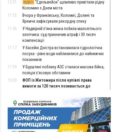
12:31
"Едельвейси" щемливо привітали рідну
ВІДЕО
Коломию з Днем міста
11:55
Вчора у Франківську, Коломиї, Долині та
Яремче зафіксували рекордну спеку
11:45
У Надвірній п'яна жінка побила малолітнього
хлопчика: суд призначив штраф і 30 тисяч
компенсації
11:17
У басейні Дністра встановилася гідрологічна
посуха - рівні води наблизилися до найнижчих
показників
11:09
У Бурштині поблизу АЗС сталася масова бійка,
поліція з'ясовує обставини
10:30
ФОП із Житомира після купівлі права
вимоги за 120 тисяч позивається до
Франківська на понад 20 млн грн
08:52
У горах біля Осмолоди за допомогою БПЛА
розшукали двох жінок, які заблукали під час
збирання ягід
Вчора
19:52
У Франківську вперше прооперували немовля