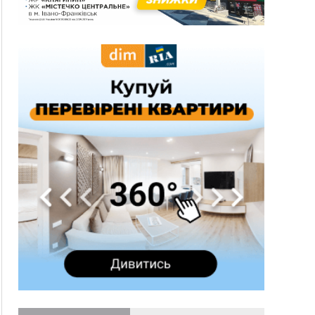
без відкритої операції
18:42
На лінії зіткнення загинув керівник
пошукового загону "Плацдарм" Олексій Юков
18:11
СБС за дві доби уразили 13 енергооб'єктів на
окупованих територіях
17:20
Українці подали рекордну кількість заяв до
університетів. Які спеціальності обирають
16:43
Зарплати на Прикарпатті за місяць зросли на
10%, але до середньої по Україні ще далеко
16:14
Франківець, який стріляв біля АЗС, вийшов під
заставу та був повторно затриманий
15:54
Прикарпатець прийшов у Пенсійний та заявив
поліції про гранату, бо йому не нарахували
пенсію
14:59
У Болгарії затримали прикарпатця, який
виготовляв наркотики для міжнародного
синдикату
14:47
Стефанішина отримала нову підозру. Їй
обирають запобіжний захід
14:02
«Пілот з Лондона» видурив у жительки