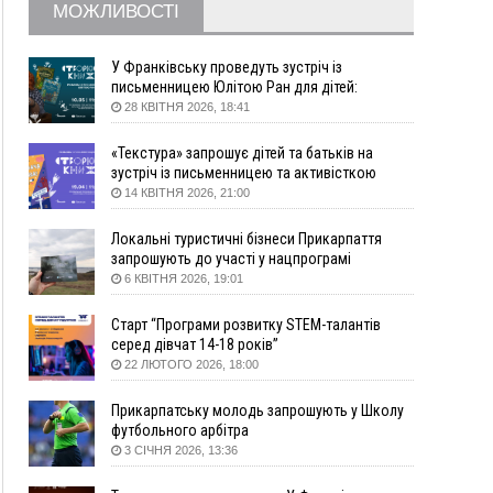
Коломийщини майже 64 тисячі гривень
МОЖЛИВОСТІ
13:13
У четвер на Прикарпатті очікується сильна
спека до 39°
У Франківську проведуть зустріч із
13:00
На Снятинщині спіймали чоловіка, який зливав
письменницею Юлітою Ран для дітей:
говоритимуть про серію книг про Мавку
з цистерни у полі невідому речовину
28 КВІТНЯ 2026, 18:41
12:29
У МОЗ змінили підхід до госпіталізації та
«Текстура» запрошує дітей та батьків на
оновили правила роботи стаціонарів
зустріч із письменницею та активісткою
12:07
На межі Прикарпаття і Тернопільщини невідомі
Анною Повх
14 КВІТНЯ 2026, 21:00
засипали русло Золотої Липи та облаштували
переправу
Локальні туристичні бізнеси Прикарпаття
11:44
У Франківську та Яремче зафіксували нові
запрошують до участі у нацпрограмі
температурні рекорди
«Подорож до себе»
6 КВІТНЯ 2026, 19:01
11:17
Росія вдарила по Харкову "Бандероллю": є
Старт “Програми розвитку STEM-талантів
постраждалі, пошкоджено цивільне
серед дівчат 14-18 років”
підприємство
22 ЛЮТОГО 2026, 18:00
10:54
Верховний суд повернув державі 1,5 га лісу із
трьома ставками в Івано-Франківській
Прикарпатську молодь запрошують у Школу
громаді
футбольного арбітра
10:10
На Каскаді замість веж планують зробити
3 СІЧНЯ 2026, 13:36
сквер з дитмайданчиком