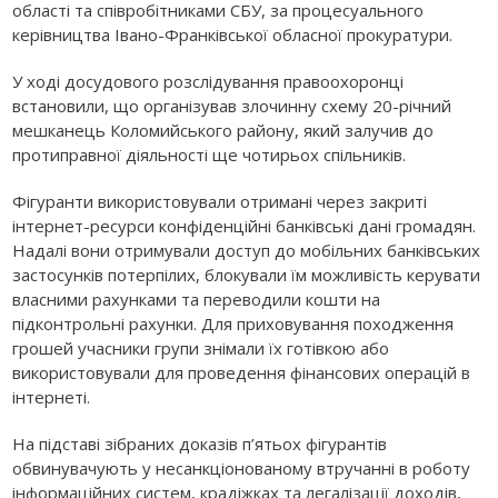
області та співробітниками СБУ, за процесуального
керівництва Івано-Франківської обласної прокуратури.
У ході досудового розслідування правоохоронці
встановили, що організував злочинну схему 20-річний
мешканець Коломийського району, який залучив до
протиправної діяльності ще чотирьох спільників.
Фігуранти використовували отримані через закриті
інтернет-ресурси конфіденційні банківські дані громадян.
Надалі вони отримували доступ до мобільних банківських
застосунків потерпілих, блокували їм можливість керувати
власними рахунками та переводили кошти на
підконтрольні рахунки. Для приховування походження
грошей учасники групи знімали їх готівкою або
використовували для проведення фінансових операцій в
інтернеті.
На підставі зібраних доказів п’ятьох фігурантів
обвинувачують у несанкціонованому втручанні в роботу
інформаційних систем, крадіжках та легалізації доходів,