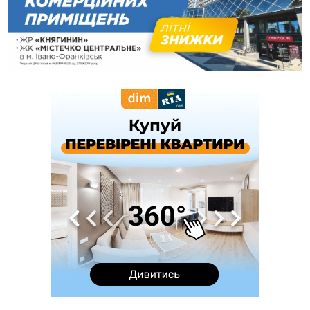
12:31
"Едельвейси" щемливо привітали рідну Коломию з
ВІДЕО
Днем міста
11:55
Вчора у Франківську, Коломиї, Долині та Яремче
зафіксували рекордну спеку
11:45
У Надвірній п'яна жінка побила малолітнього хлопчика: суд
призначив штраф і 30 тисяч компенсації
11:17
У басейні Дністра встановилася гідрологічна посуха - рівні
води наблизилися до найнижчих показників
11:09
У Бурштині поблизу АЗС сталася масова бійка, поліція
з'ясовує обставини
10:30
ФОП із Житомира після купівлі права вимоги за 120
тисяч позивається до Франківська на понад 20 млн грн
08:52
У горах біля Осмолоди за допомогою БПЛА розшукали
двох жінок, які заблукали під час збирання ягід
05 Серпня
19:52
У Франківську вперше прооперували немовля без
відкритої операції
18:42
На лінії зіткнення загинув керівник пошукового загону
"Плацдарм" Олексій Юков