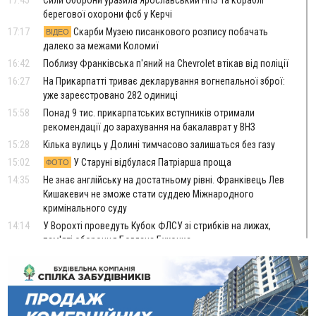
берегової охорони фсб у Керчі
17:17
Скарби Музею писанкового розпису побачать
ВІДЕО
далеко за межами Коломиї
16:42
Поблизу Франківська п'яний на Chevrolet втікав від поліції
16:27
На Прикарпатті триває декларування вогнепальної зброї:
уже зареєстровано 282 одиниці
15:58
Понад 9 тис. прикарпатських вступників отримали
рекомендації до зарахування на бакалаврат у ВНЗ
15:28
Кілька вулиць у Долині тимчасово залишаться без газу
15:02
У Старуні відбулася Патріарша проща
ФОТО
14:35
Не знає англійську на достатньому рівні. Франківець Лев
Кишакевич не зможе стати суддею Міжнародного
кримінального суду
14:14
У Ворохті проведуть Кубок ФЛСУ зі стрибків на лижах,
пам'яті оборонця Богдана Бухонка
13:30
На Калущині розшукали чоловіка, який три дні
ФОТО
блукав у лісі
13:14
Боднар розповів про реакцію влади Польщі на атаки на
українців та про зміни після 23 серпня