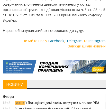
одержаних злочинним шляхом, вчинених у складі
організованої групи. Їхні дії кваліфіковано за ч. 3 ст. 28, ч. 5
ст. 361, ч. 5 ст. 185 та ч. 3 ст. 209 Кримінального кодексу
України.
Наразі обвинувальний акт скеровано до суду.
Читайте нас у
Facebook
,
Telegram
та
Instagram
.
Завжди цікаві новини!
НОВИНИ
Вчора
18:46
У Польщі невідомі скоїли наругу над могилою УПА
ФОТО
17:45
Сили оборони уразила Ярославський НПЗ та кораблі