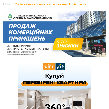
14:47
Стефанішина отримала нову підозру. Їй обирають
запобіжний захід
14:02
«Пілот з Лондона» видурив у жительки Коломийщини
майже 64 тисячі гривень
13:13
У четвер на Прикарпатті очікується сильна спека до 39°
13:00
На Снятинщині спіймали чоловіка, який зливав з цистерни
у полі невідому речовину
12:29
У МОЗ змінили підхід до госпіталізації та оновили правила
роботи стаціонарів
12:07
На межі Прикарпаття і Тернопільщини невідомі засипали
русло Золотої Липи та облаштували переправу
11:44
У Франківську та Яремче зафіксували нові температурні
рекорди
11:17
Росія вдарила по Харкову "Бандероллю": є постраждалі,
пошкоджено цивільне підприємство
10:54
Верховний суд повернув державі 1,5 га лісу із трьома
ставками в Івано-Франківській громаді
10:10
На Каскаді замість веж планують зробити сквер з
дитмайданчиком
09:31
На Верховинщині під час пожежі будинку травмувалась