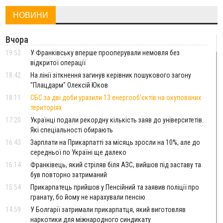
НОВИНИ
Вчора
19:52
У Франківську вперше прооперували немовля без
відкритої операції
18:42
На лінії зіткнення загинув керівник пошукового загону
"Плацдарм" Олексій Юков
18:11
СБС за дві доби уразили 13 енергооб'єктів на окупованих
територіях
17:20
Українці подали рекордну кількість заяв до університетів.
Які спеціальності обирають
16:43
Зарплати на Прикарпатті за місяць зросли на 10%, але до
середньої по Україні ще далеко
16:14
Франківець, який стріляв біля АЗС, вийшов під заставу та
був повторно затриманий
15:54
Прикарпатець прийшов у Пенсійний та заявив поліції про
гранату, бо йому не нарахували пенсію
14:59
У Болгарії затримали прикарпатця, який виготовляв
наркотики для міжнародного синдикату