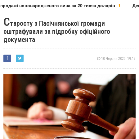
родажі новонародженого сина за 20 тисяч доларів
Депу
С
таросту з Пасічнянської громади
оштрафували за підробку офіційного
документа
10 Червня 2025, 19:17