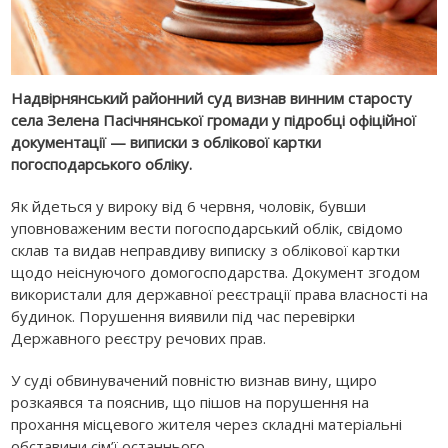
Надвірнянський районний суд визнав винним старосту
села Зелена Пасічнянської громади у підробці офіційної
документації — виписки з облікової картки
погосподарського обліку.
Як йдеться у вироку від 6 червня, чоловік, бувши
уповноваженим вести погосподарський облік, свідомо
склав та видав неправдиву виписку з облікової картки
щодо неіснуючого домогосподарства. Документ згодом
використали для державної реєстрації права власності на
будинок. Порушення виявили під час перевірки
Державного реєстру речових прав.
У суді обвинувачений повністю визнав вину, щиро
розкаявся та пояснив, що пішов на порушення на
прохання місцевого жителя через складні матеріальні
обставини сім’ї останнього.