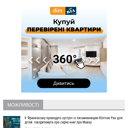
підприємців оштрафували на 272 тисячі гривень
10:09
Яремчанський суд виніс вирок чоловіку, який у Буковелі
вкрав із супермаркету пляшку віскі за 8,5 тисяч
09:53
В урочищі біля Галича археологи відкопали давньоруську
вагову гирку XII–XIII століть
09:39
У Франківську медики провели серію складних операцій
на аорті
07 Серпня
22:22
У Богородчанах на "зебрі" водій Audi наїхав на
ФОТО
хлопчика з велосипедом
21:01
Загальна площа всіх книгарень України - трохи більше ніж 6
футбольних полів
20:47
На "зебрі" у Франківську два мотоциклісти збили жінку
18:55
Прикарпаття серед лідерів за будівництвом новобудов і
рекордсмен за зростанням цін на житло
МОЖЛИВОСТІ
16:48
Де безпечно купатися на Прикарпатті?
ВІДЕО
16:20
У Франківську дружина загиблого воїна створила
У Франківську проведуть зустріч із письменницею Юлітою Ран для
організацію «КОД 7'Я», аби підтримувати військових та їхні
дітей: говоритимуть про серію книг про Мавку
сім'ї