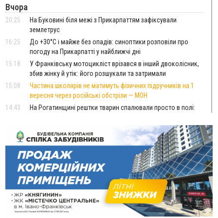
Вчора
20:25
На Буковині біля межі з Прикарпаттям зафіксували
землетрус
16:25
До +30°C і майже без опадів: синоптики розповіли про
погоду на Прикарпатті у найближчі дні
15:18
У Франківську мотоцикліст врізався в інший двоколісник,
збив жінку й утік: його розшукали та затримали
15:08
Частина школярів не матимуть фізичних підручників на 1
вересня через російські обстріли — МОН
14:43
На Рогатинщині рештки тварин спалювали просто в полі:
поліція розслідує отруєння земель
13:25
Пірс, ігровий майданчик і зона для пікніків: оголосили
тендер на 7 мільйонів на благоустрій Німецького озера
12:14
У Калуші на озері в міському парку масово загинули
качки та риба
11:18
Майстра лісу з Верховинщини оштрафували на 600 тисяч за
переправлення чоловіків до Румунії
10:49
На Прикарпатті через негоду сталися аварійні вимкнення
світла
10:43
За змову на тендері для Долинської лікарні двох