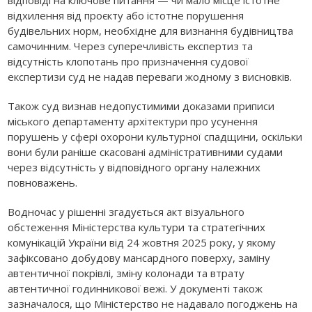
відхилення від проєкту або істотне порушення
будівельних норм, необхідне для визнання будівництва
самочинним. Через суперечливість експертиз та
відсутність клопотань про призначення судової
експертизи суд не надав переваги жодному з висновків.
Також суд визнав недопустимими доказами приписи
міського департаменту архітектури про усунення
порушень у сфері охорони культурної спадщини, оскільки
вони були раніше скасовані адміністративними судами
через відсутність у відповідного органу належних
повноважень.
Водночас у рішенні згадується акт візуального
обстеження Міністерства культури та стратегічних
комунікацій України від 24 жовтня 2025 року, у якому
зафіксовано добудову мансардного поверху, заміну
автентичної покрівлі, зміну колонади та втрату
автентичної годинникової вежі. У документі також
зазначалося, що Міністерство не надавало погоджень на