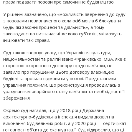
права подавати позови про самочинне будівництво.
У рішенні зазначено, що «можливість звернення до суду
з позовами невизначеного кола осіб могла б блокувати
будь-які законні процеси та діяльність», а тому
законодавство визначає чітке коло суб’єктів, які можуть
ініціювати такі справи.
Суд також звернув увагу, що Управління культури,
національностей та релігій Івано-Франківської ОВА, яке є
стороною охоронного договору щодо пам’ятки, не
заявило про порушення цього договору власницею
будівлі та просило відмовити у позові. Представники
управління пояснили, що реконструкція проводилась з
урахуванням аварійного стану пам’ятки та необхідності її
збереження.
Окремо суд нагадав, що у 2018 році Державна
архітектурно-будівельна інспекція видала дозвіл на
виконання будівельних робіт, а у 2020 році — сертифікат
готовності об’єкта до експлуатації. Суд підкреслив, що ці