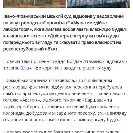
Івано-Франківський міський суд відмовив у задоволенні
позову громадської організації «Мультимедійна
лабораторія», яка вимагала зобов’язати власницю будівлі
колишнього готелю «Дністер» повернути пам’ятку до
попереднього вигляду та скасувати право власності на
реконструйований об’єкт.
Повний текст рішення суддя Богдан Атаманюк підписав 7
травня.
Бліц-Інфо
коротко наводить рішення суду.
Громадська організація заявляла, що під виглядом
реставрації фактично відбулася незаконна перебудова
пам’ятки архітектури місцевого значення — колишнього
готелю «Австрія», відомого також як «Варшава» та
«Дністер». Серед основних претензій були засклення
колонади, добудова мансардного поверху, зміна вигляду
годинникової вежі, заміна вікон та зміна фасаду будівлі.
Позивач просив суд зобов’язати власницю розісклити