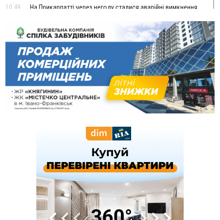
10:49
На Прикарпатті через негоду сталися аварійні вимкнення
світла
10:43
За змову на тендері для Долинської лікарні двох
підприємців оштрафували на 272 тисячі гривень
10:09
Яремчанський суд виніс вирок чоловіку, який у Буковелі
вкрав із супермаркету пляшку віскі за 8,5 тисяч
09:53
В урочищі біля Галича археологи відкопали давньоруську
вагову гирку XII–XIII століть
09:39
У Франківську медики провели серію складних операцій
на аорті
07 Серпня
22:22
У Богородчанах на "зебрі" водій Audi наїхав на
ФОТО
хлопчика з велосипедом
21:01
Загальна площа всіх книгарень України - трохи більше ніж 6
футбольних полів
20:47
На "зебрі" у Франківську два мотоциклісти збили жінку
18:55
Прикарпаття серед лідерів за будівництвом новобудов і
рекордсмен за зростанням цін на житло
16:48
Де безпечно купатися на Прикарпатті?
ВІДЕО