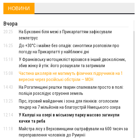
НОВИНИ
Вчора
20:25
На Буковині біля межі з Прикарпаттям зафіксували
землетрус
16:25
До +30°C і майже без опадів: синоптики розповіли про
погоду на Прикарпатті у найближчі дні
15:18
У Франківську мотоцикліст врізався в інший двоколісник,
збив жінку й утік: його розшукали та затримали
15:08
Частина школярів не матимуть фізичних підручників на 1
вересня через російські обстріли — МОН
14:43
На Рогатинщині рештки тварин спалювали просто в полі:
поліція розслідує отруєння земель
13:25
Пірс, ігровий майданчик і зона для пікніків: оголосили
тендер на 7 мільйонів на благоустрій Німецького озера
12:14
У Калуші на озері в міському парку масово загинули
качки та риба
11:18
Майстра лісу з Верховинщини оштрафували на 600 тисяч за
переправлення чоловіків до Румунії