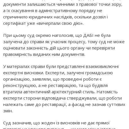
документи залишаються чинними з правової точки зору,
а їх скасування в адміністративному порядку не
спричинило юридичних наслідків, оскільки дозвіл і
сертифікат уже «вичерпали свою дію».
При цьому суд окремо наголосив, що ДАБІ не була
залучена до справи як учасник процесу, тому суд не може
оцінювати законність дій цього органу чи перевіряти
правомірність виданих ним документів.
У матеріалах справи були представлені взаємовиключні
експертні висновки. Експерти, залучені громадською
організацією, заявляли, що проведені роботи є
реконструкцією, а не реставрацією, та що будівля
втратила автентичний архітектурний стиль. Натомість
експерти сторони відповідача стверджували, що роботи
належать саме до реставрації, а фасад не зазнав суттєвих
змін.
Суд зазначив, що жоден із висновків не дає прямої
відповіді на ключове питання — чи мало місце істотне