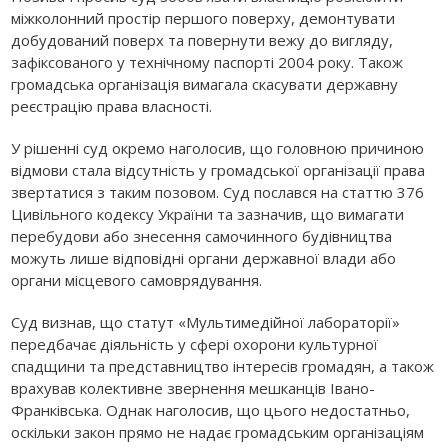
міжколонний простір першого поверху, демонтувати
добудований поверх та повернути вежу до вигляду,
зафіксованого у технічному паспорті 2004 року. Також
громадська організація вимагала скасувати державну
реєстрацію права власності.
У рішенні суд окремо наголосив, що головною причиною
відмови стала відсутність у громадської організації права
звертатися з таким позовом. Суд послався на статтю 376
Цивільного кодексу України та зазначив, що вимагати
перебудови або знесення самочинного будівництва
можуть лише відповідні органи державної влади або
органи місцевого самоврядування.
Суд визнав, що статут «Мультимедійної лабораторії»
передбачає діяльність у сфері охорони культурної
спадщини та представництво інтересів громадян, а також
врахував колективне звернення мешканців Івано-
Франківська. Однак наголосив, що цього недостатньо,
оскільки закон прямо не надає громадським організаціям