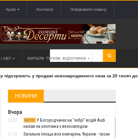
Архів
Контакти
Повідомити новину
І СВІТ
КАРПАТИ. ТУРИЗМ. ВІДПОЧИНОК
підозрюють у продажі новонародженого сина за 20 тисяч долар
НОВИНИ
Вчора
22:22
У Богородчанах на "зебрі" водій Audi
ФОТО
наїхав на хлопчика з велосипедом
21:01
Загальна площа всіх книгарень України - трохи