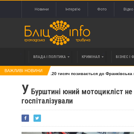
Новини
Інтерв'ю
Фото
Відео
ВЛАДА І ПОЛІТИКА
КРИМІНАЛ
БІЗНЕС І 
ВАЖЛИВІ НОВИНИ
лі права вимоги за 120 тисяч позивається до Франківська на 
У
Бурштині юний мотоцикліст не 
госпіталізували