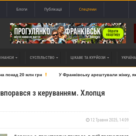
Блоги
Публікації
Спецтеми
ФІНАНСИ
СУСПІЛЬСТВО
ЦІКАВЕ ТА КУРЙОЗИ
УКРАЇНА 
понад 20 млн грн
У Франківську арештували жінку, яку 
впорався з керуванням. Хлопця
12 Травня 2025, 14:09