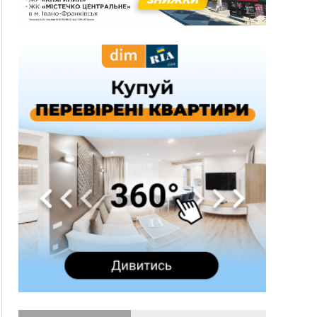
13:54
5 «тихих» хвороб, які виявляє профілактичне
обстеження
13:30
На Надрічній тривають останні
ФОТО
приготування до нового руху
12:57
У Франківську зафіксували найбільшу спеку за
всю історію спостережень
12:24
Лікування наркоманії Київ: чому важливо
розпочати терапію якомога раніше
12:00
Франківця, який у Косові викрав за магазину
понад 640 тисяч гривень у валюті, засудили до
5 років
11:50
Податкова передасть в Міноборони для
"Оберегу" дані про чоловіків 18–60 років
11:20
Водійка, яку на Сухомлинського побив інший
керманич, відмовилася від обвинувачення —
справу закрили
10:45
У Франківську, Коломиї, Долині та Яремче 6
серпня зафіксували рекордну спеку
10:02
Змушував надсилати інтимні фото: на
Прикарпатті затримали підозрюваного у
розбещенні малолітньої