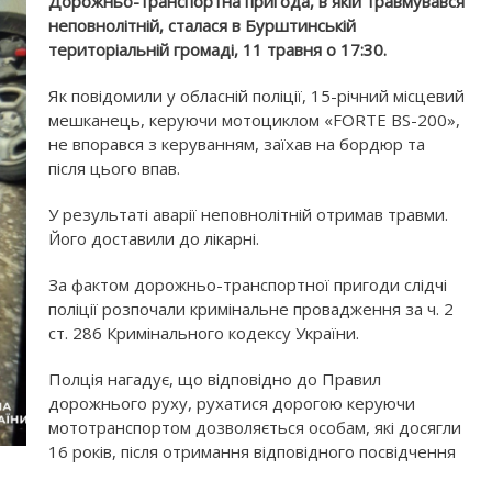
Дорожньо-транспортна пригода, в якій травмувався
неповнолітній, сталася в Бурштинській
територіальній громаді, 11 травня о 17:30.
Як повідомили у обласній поліції, 15-річний місцевий
мешканець, керуючи мотоциклом «FORTE BS-200»,
не впорався з керуванням, заїхав на бордюр та
після цього впав.
У результаті аварії неповнолітній отримав травми.
Його доставили до лікарні.
За фактом дорожньо-транспортної пригоди слідчі
поліції розпочали кримінальне провадження за ч. 2
ст. 286 Кримінального кодексу України.
Полція нагадує, що відповідно до Правил
дорожнього руху, рухатися дорогою керуючи
мототранспортом дозволяється особам, які досягли
16 років, після отримання відповідного посвідчення