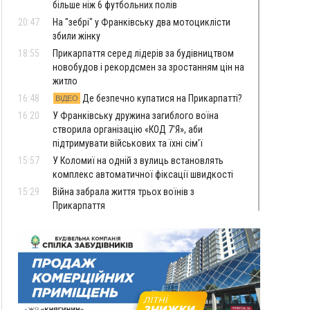
більше ніж 6 футбольних полів
20:47
На "зебрі" у Франківську два мотоциклісти
збили жінку
18:55
Прикарпаття серед лідерів за будівництвом
новобудов і рекордсмен за зростанням цін на
житло
16:48
Де безпечно купатися на Прикарпатті?
ВІДЕО
16:20
У Франківську дружина загиблого воїна
створила організацію «КОД 7'Я», аби
підтримувати військових та їхні сім'ї
15:57
У Коломиї на одній з вулиць встановлять
комплекс автоматичної фіксації швидкості
15:29
Війна забрала життя трьох воїнів з
Прикарпаття
15:00
На Закарпатті викрили масштабну схему
незаконного виключення
військовозобов’язаних з обліку
14:31
«Багато питань буде знято». На громадських
слуханнях в Яремче обговорили, як вирішити
питання джипінгу в Карпатах