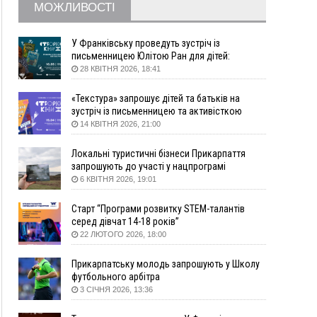
МОЖЛИВОСТІ
09:22
АМКУ розпочав справу проти Гвіздецької
селищної ради через різні ставки земельного
податку
У Франківську проведуть зустріч із
письменницею Юлітою Ран для дітей:
08:54
Синоптики попереджають про значний дощ на
говоритимуть про серію книг про Мавку
28 КВІТНЯ 2026, 18:41
Прикарпатті до кінця п'ятниці
08:45
Нафтогазову площу на межі Прикарпаття та
«Текстура» запрошує дітей та батьків на
Львівщини повторно виставили на аукціон за
зустріч із письменницею та активісткою
830 млн
Анною Повх
14 КВІТНЯ 2026, 21:00
06 Серпня
Локальні туристичні бізнеси Прикарпаття
18:46
У Польщі невідомі скоїли наругу над
ФОТО
запрошують до участі у нацпрограмі
могилою УПА
«Подорож до себе»
6 КВІТНЯ 2026, 19:01
17:45
Сили оборони уразила Ярославський НПЗ та
Старт “Програми розвитку STEM-талантів
кораблі берегової охорони фсб у Керчі
серед дівчат 14-18 років”
17:17
Скарби Музею писанкового розпису
ВІДЕО
22 ЛЮТОГО 2026, 18:00
побачать далеко за межами Коломиї
16:42
Поблизу Франківська п'яний на Chevrolet
Прикарпатську молодь запрошують у Школу
втікав від поліції
футбольного арбітра
3 СІЧНЯ 2026, 13:36
16:27
На Прикарпатті триває декларування
вогнепальної зброї: уже зареєстровано 282