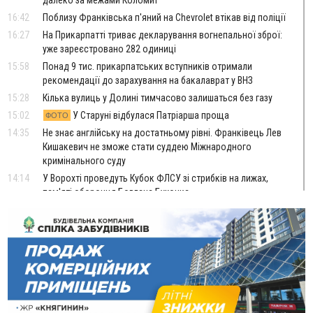
16:42
Поблизу Франківська п'яний на Chevrolet втікав від поліції
16:27
На Прикарпатті триває декларування вогнепальної зброї:
уже зареєстровано 282 одиниці
15:58
Понад 9 тис. прикарпатських вступників отримали
рекомендації до зарахування на бакалаврат у ВНЗ
15:28
Кілька вулиць у Долині тимчасово залишаться без газу
15:02
У Старуні відбулася Патріарша проща
ФОТО
14:35
Не знає англійську на достатньому рівні. Франківець Лев
Кишакевич не зможе стати суддею Міжнародного
кримінального суду
14:14
У Ворохті проведуть Кубок ФЛСУ зі стрибків на лижах,
пам'яті оборонця Богдана Бухонка
13:30
На Калущині розшукали чоловіка, який три дні
ФОТО
блукав у лісі
13:14
Боднар розповів про реакцію влади Польщі на атаки на
українців та про зміни після 23 серпня
12:31
"Едельвейси" щемливо привітали рідну Коломию з
ВІДЕО
Днем міста
11:55
Вчора у Франківську, Коломиї, Долині та Яремче