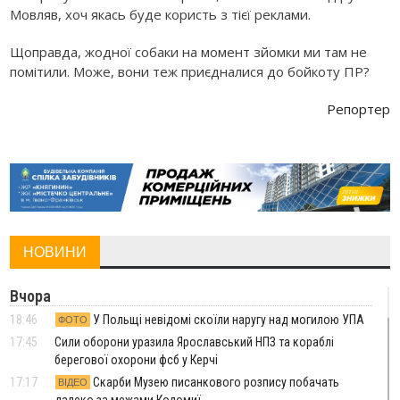
Мовляв, хоч якась буде користь з тієї реклами.
Щоправда, жодної собаки на момент зйомки ми там не
помітили. Може, вони теж приєдналися до бойкоту ПР?
Репортер
НОВИНИ
Вчора
18:46
У Польщі невідомі скоїли наругу над могилою УПА
ФОТО
17:45
Сили оборони уразила Ярославський НПЗ та кораблі
берегової охорони фсб у Керчі
17:17
Скарби Музею писанкового розпису побачать
ВІДЕО
далеко за межами Коломиї