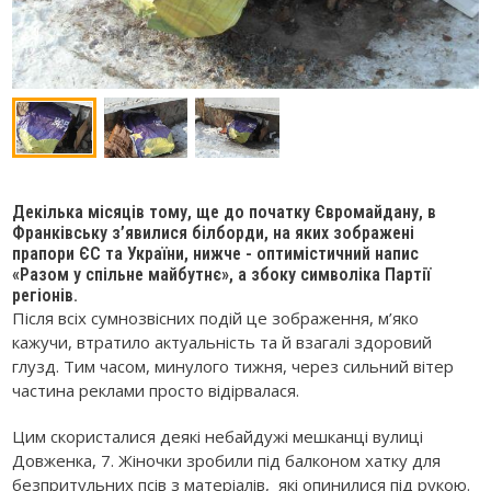
Декілька місяців тому, ще до початку Євромайдану, в
Франківську з’явилися білборди, на яких зображені
прапори ЄС та України, нижче - оптимістичний напис
«Разом у спільне майбутнє», а збоку символіка Партії
регіонів.
Після всіх сумнозвісних подій це зображення, м’яко
кажучи, втратило актуальність та й взагалі здоровий
глузд. Тим часом, минулого тижня, через сильний вітер
частина реклами просто відірвалася.
Цим скористалися деякі небайдужі мешканці вулиці
Довженка, 7. Жіночки зробили під балконом хатку для
безпритульних псів з матеріалів, які опинилися під рукою.