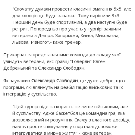
"Спочатку думали провести класичні змагання 5х5, але
для хлопців це буде заважко. Тому вирішили 3х3.
Перший день буде спортивний, а два наступні буде
ретрит. Попередньо про участь у турнірі заявили
ветерани з Дніпра, Запоріжжя, Києва, Миколаєва,
Львова, Рівного",- каже тренер.
Прикарпаття представлятиме команда до складу якої
увійдуть ветерани, екс-гравці "Говерли" Євген
Добренький та Олександр Слободян.
Як зауважив
Олександр Слободян
, це дуже добре, що є
програми, які вплинуть на реабілітацію військових та їх
інтеграцію у суспільство.
"Цей турнір піде на користь не лише військовим, але
й суспільству. Адже баскетбол це командна гра, яка
дозволяє знайти розуміння. Скажу з власного досвіду,
навіть просте спілкування у спортзалі допоможе
інтегруватися в мирне життя",- каже ветеран.