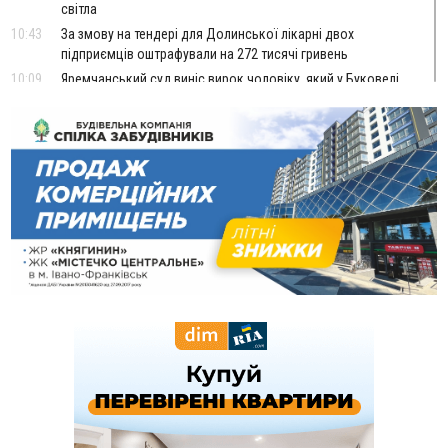
світла
10:43
За змову на тендері для Долинської лікарні двох
підприємців оштрафували на 272 тисячі гривень
10:09
Яремчанський суд виніс вирок чоловіку, який у Буковелі
вкрав із супермаркету пляшку віскі за 8,5 тисяч
09:53
В урочищі біля Галича археологи відкопали давньоруську
вагову гирку XII–XIII століть
09:39
У Франківську медики провели серію складних операцій
на аорті
Вчора
22:22
У Богородчанах на "зебрі" водій Audi наїхав на
ФОТО
хлопчика з велосипедом
21:01
Загальна площа всіх книгарень України - трохи більше ніж 6
футбольних полів
20:47
На "зебрі" у Франківську два мотоциклісти збили жінку
18:55
Прикарпаття серед лідерів за будівництвом новобудов і
рекордсмен за зростанням цін на житло
16:48
Де безпечно купатися на Прикарпатті?
ВІДЕО
16:20
У Франківську дружина загиблого воїна створила