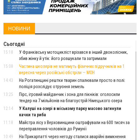
НОВИНИ
Сьогодні
15:18
У Франківську мотоцикліст врізався в інший двоколісник,
збив жінку й утік: його розшукали та затримали
15:08
Частина школярів не матимуть фізичних підручників на 1
вересня через російські обстріли — МОН
14:43
На Рогатинщині рештки тварин спалювали просто в полі:
поліція розслідує отруєння земель
13:25
Пірс, ігровий майданчик і зона для пікніків: оголосили
тендер на 7 мільйонів на благоустрій Німецького озера
12:14
У Калуші на озері в міському парку масово загинули
качки та риба
11:18
Майстра лісу з Верховинщини оштрафували на 600 тисяч за
переправлення чоловіків до Румунії
10:49
На Прикарпатті через негоду сталися аварійні вимкнення