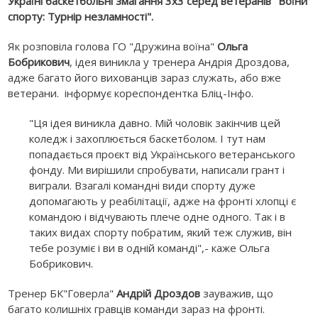
Україні баскетбольні змагання 3х3 серед ветеранів "Воїни
спорту: Турнір незламності".
Як розповіла голова ГО "Дружина воїна"
Ольга
Бобрикович
, ідея виникла у тренера Андрія Дроздова,
адже багато його вихованців зараз служать, або вже
ветерани. інформує кореспондентка Бліц-Інфо.
"Ця ідея виникла давно. Мій чоловік закінчив цей
коледж і захоплюється баскетболом. І тут нам
попадається проєкт від Українського ветеранського
фонду. Ми вирішили спробувати, написали грант і
виграли. Взагалі командні види спорту дуже
допомагають у реабілітації, адже на фронті хлопці є
командою і відчувають плече одне одного. Так і в
таких видах спорту побратим, який теж служив, він
тебе розуміє і ви в одній команді",- каже Ольга
Бобрикович.
Тренер БК"Говерла"
Андрій Дроздов
зауважив, що
багато колишніх гравців команди зараз на фронті.