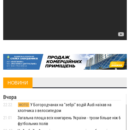
НОВИНИ
Вчора
22:22
У Богородчанах на "зебрі" водій Audi наїхав на
ФОТО
хлопчика з велосипедом
21:01
Загальна площа всіх книгарень України - трохи більше ніж 6
футбольних полів