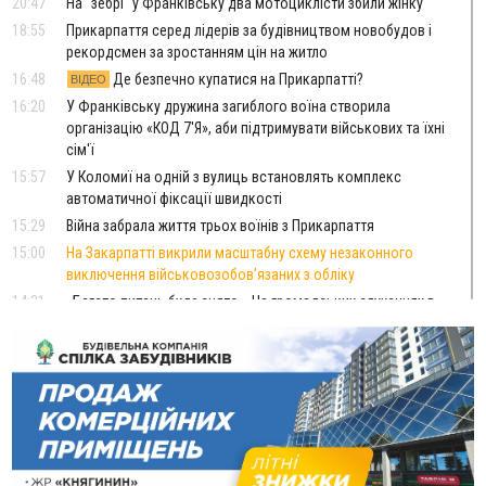
20:47
На "зебрі" у Франківську два мотоциклісти збили жінку
18:55
Прикарпаття серед лідерів за будівництвом новобудов і
рекордсмен за зростанням цін на житло
16:48
Де безпечно купатися на Прикарпатті?
ВІДЕО
16:20
У Франківську дружина загиблого воїна створила
організацію «КОД 7'Я», аби підтримувати військових та їхні
сім'ї
15:57
У Коломиї на одній з вулиць встановлять комплекс
автоматичної фіксації швидкості
15:29
Війна забрала життя трьох воїнів з Прикарпаття
15:00
На Закарпатті викрили масштабну схему незаконного
виключення військовозобов’язаних з обліку
14:31
«Багато питань буде знято». На громадських слуханнях в
Яремче обговорили, як вирішити питання джипінгу в
Карпатах
13:54
5 «тихих» хвороб, які виявляє профілактичне обстеження
13:30
На Надрічній тривають останні приготування до
ФОТО
нового руху
12:57
У Франківську зафіксували найбільшу спеку за всю історію
спостережень