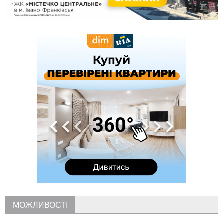
12:24
Лікування наркоманії Київ: чому важливо розпочати
терапію якомога раніше
12:00
Франківця, який у Косові викрав за магазину понад 640
тисяч гривень у валюті, засудили до 5 років
11:50
Податкова передасть в Міноборони для "Оберегу" дані про
чоловіків 18–60 років
11:20
Водійка, яку на Сухомлинського побив інший керманич,
відмовилася від обвинувачення — справу закрили
10:45
У Франківську, Коломиї, Долині та Яремче 6 серпня
зафіксували рекордну спеку
10:02
Змушував надсилати інтимні фото: на Прикарпатті
затримали підозрюваного у розбещенні малолітньої
09:22
АМКУ розпочав справу проти Гвіздецької селищної ради
через різні ставки земельного податку
08:54
Синоптики попереджають про значний дощ на Прикарпатті
до кінця п'ятниці
08:45
Нафтогазову площу на межі Прикарпаття та Львівщини
повторно виставили на аукціон за 830 млн
МОЖЛИВОСТІ
06 Серпня