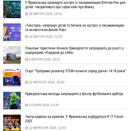
18:46
У Польщі невідомі скоїли наругу над могилою УПА
ФОТО
У Франківську проведуть зустріч із письменницею Юлітою Ран для
дітей: говоритимуть про серію книг про Мавку
17:45
Сили оборони уразила Ярославський НПЗ та кораблі
28 КВІТНЯ 2026, 18:41
берегової охорони фсб у Керчі
17:17
Скарби Музею писанкового розпису побачать
ВІДЕО
«Текстура» запрошує дітей та батьків на зустріч із письменницею
далеко за межами Коломиї
та активісткою Анною Повх
16:42
Поблизу Франківська п'яний на Chevrolet втікав від поліції
14 КВІТНЯ 2026, 21:00
16:27
На Прикарпатті триває декларування вогнепальної зброї:
уже зареєстровано 282 одиниці
Локальні туристичні бізнеси Прикарпаття запрошують до участі у
нацпрограмі «Подорож до себе»
15:58
Понад 9 тис. прикарпатських вступників отримали
6 КВІТНЯ 2026, 19:01
рекомендації до зарахування на бакалаврат у ВНЗ
15:28
Кілька вулиць у Долині тимчасово залишаться без газу
Старт “Програми розвитку STEM-талантів серед дівчат 14-18 років”
15:02
У Старуні відбулася Патріарша проща
ФОТО
22 ЛЮТОГО 2026, 18:00
14:35
Не знає англійську на достатньому рівні. Франківець Лев
Кишакевич не зможе стати суддею Міжнародного
Прикарпатську молодь запрошують у Школу футбольного арбітра
кримінального суду
14:14
У Ворохті проведуть Кубок ФЛСУ зі стрибків на лижах,
3 СІЧНЯ 2026, 13:36
пам'яті оборонця Богдана Бухонка
13:30
На Калущині розшукали чоловіка, який три дні
ФОТО
Театр надихає на креатив. У Франківську відбудеться IF IT Forum
блукав у лісі
2025
12 ВЕРЕСНЯ 2025, 13:49
13:14
Боднар розповів про реакцію влади Польщі на атаки на