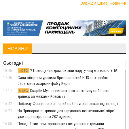
Завжди цікаві новини!
НОВИНИ
Сьогодні
18:46
У Польщі невідомі скоїли наругу над могилою УПА
ФОТО
17:45
Сили оборони уразила Ярославський НПЗ та кораблі
берегової охорони фсб у Керчі
17:17
Скарби Музею писанкового розпису побачать
ВІДЕО
далеко за межами Коломиї
16:42
Поблизу Франківська п'яний на Chevrolet втікав від поліції
16:27
На Прикарпатті триває декларування вогнепальної зброї:
уже зареєстровано 282 одиниці
15:58
Понад 9 тис. прикарпатських вступників отримали