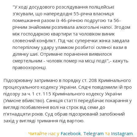
"У ході досудового розслідування поліцейські
з’ясували, що напередодні 55-річна власниця
помешкання разом із 46-річною подругою та 56-
річним знайомим розпивала алкогольні напої. Згодом
між господаркою квартири та чоловіком виник
словесний конфлікт. Під час суперечки жінка завдала
потерпілому удару уламком розбитої скляної вази в
ділянку шиї. Отримане поранення виявилося
смертельним - чоловік помер на місці події",- кажуть
правоохоронці.
Підозрювану затримано в порядку ст. 208 Кримінального
процесуального кодексу України. Слідчі повідомили їй про
підозру за ч. 1 ст. 115 Кримінального кодексу України
(Умисне вбивство). Санкція статті передбачає покарання у
вигляді позбавлення волі на строк від семи до
п’ятнадцяти років. Суд обрав підозрюваній запобіжний
захід у вигляді тримання під вартою.
Читайте нас у
Facebook
,
Telegram
та
Instagram
.