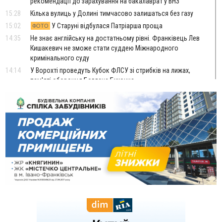
рекомендації до зарахування на бакалаврат у ВНЗ
15:28
Кілька вулиць у Долині тимчасово залишаться без газу
15:02
У Старуні відбулася Патріарша проща
ФОТО
14:35
Не знає англійську на достатньому рівні. Франківець Лев
Кишакевич не зможе стати суддею Міжнародного
кримінального суду
14:14
У Ворохті проведуть Кубок ФЛСУ зі стрибків на лижах,
пам'яті оборонця Богдана Бухонка
13:30
На Калущині розшукали чоловіка, який три дні
ФОТО
блукав у лісі
13:14
Боднар розповів про реакцію влади Польщі на атаки на
українців та про зміни після 23 серпня
12:31
"Едельвейси" щемливо привітали рідну Коломию з
ВІДЕО
Днем міста
11:55
Вчора у Франківську, Коломиї, Долині та Яремче
зафіксували рекордну спеку
11:45
У Надвірній п'яна жінка побила малолітнього хлопчика: суд
призначив штраф і 30 тисяч компенсації
11:17
У басейні Дністра встановилася гідрологічна посуха - рівні
води наблизилися до найнижчих показників