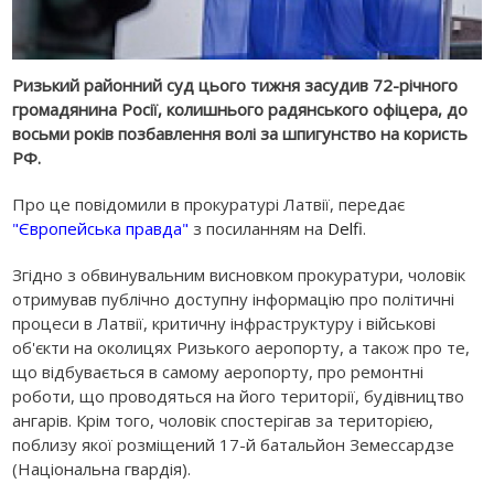
Ризький районний суд цього тижня засудив 72-річного
громадянина Росії, колишнього радянського офіцера, до
восьми років позбавлення волі за шпигунство на користь
РФ.
Про це повідомили в прокуратурі Латвії, передає
"Європейська правда"
з посиланням на
Delfi
.
Згідно з обвинувальним висновком прокуратури, чоловік
отримував публічно доступну інформацію про політичні
процеси в Латвії, критичну інфраструктуру і військові
об'єкти на околицях Ризького аеропорту, а також про те,
що відбувається в самому аеропорту, про ремонтні
роботи, що проводяться на його території, будівництво
ангарів. Крім того, чоловік спостерігав за територією,
поблизу якої розміщений 17-й батальйон Земессардзе
(Національна гвардія).