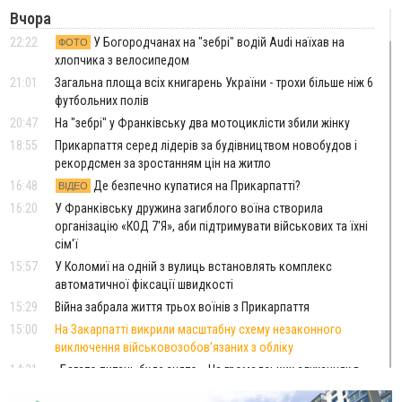
Вчора
22:22
У Богородчанах на "зебрі" водій Audi наїхав на
ФОТО
хлопчика з велосипедом
21:01
Загальна площа всіх книгарень України - трохи більше ніж 6
футбольних полів
20:47
На "зебрі" у Франківську два мотоциклісти збили жінку
18:55
Прикарпаття серед лідерів за будівництвом новобудов і
рекордсмен за зростанням цін на житло
16:48
Де безпечно купатися на Прикарпатті?
ВІДЕО
16:20
У Франківську дружина загиблого воїна створила
організацію «КОД 7'Я», аби підтримувати військових та їхні
сім'ї
15:57
У Коломиї на одній з вулиць встановлять комплекс
автоматичної фіксації швидкості
15:29
Війна забрала життя трьох воїнів з Прикарпаття
15:00
На Закарпатті викрили масштабну схему незаконного
виключення військовозобов’язаних з обліку
14:31
«Багато питань буде знято». На громадських слуханнях в
Яремче обговорили, як вирішити питання джипінгу в