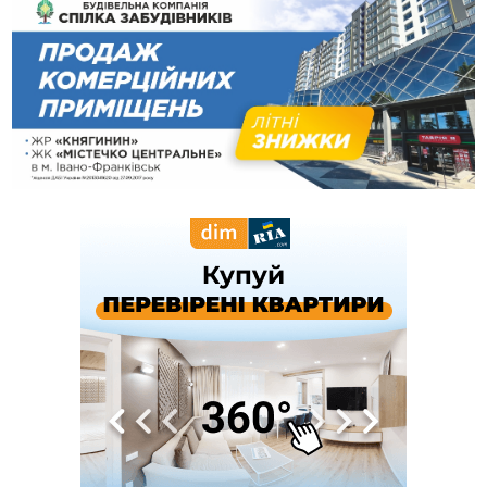
Карпатах
13:54
5 «тихих» хвороб, які виявляє профілактичне обстеження
13:30
На Надрічній тривають останні приготування до
ФОТО
нового руху
12:57
У Франківську зафіксували найбільшу спеку за всю історію
спостережень
12:24
Лікування наркоманії Київ: чому важливо розпочати
терапію якомога раніше
12:00
Франківця, який у Косові викрав за магазину понад 640
тисяч гривень у валюті, засудили до 5 років
11:50
Податкова передасть в Міноборони для "Оберегу" дані про
чоловіків 18–60 років
11:20
Водійка, яку на Сухомлинського побив інший керманич,
відмовилася від обвинувачення — справу закрили
10:45
У Франківську, Коломиї, Долині та Яремче 6 серпня
зафіксували рекордну спеку
10:02
Змушував надсилати інтимні фото: на Прикарпатті
затримали підозрюваного у розбещенні малолітньої
09:22
АМКУ розпочав справу проти Гвіздецької селищної ради
через різні ставки земельного податку