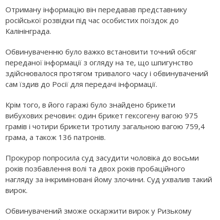
Отриману інформацію він передавав представнику
російської розвідки під час особистих поїздок до
Калінінграда.
Обвинуваченню було важко встановити точний обсяг
переданої інформації з огляду на те, що шпигунство
здійснювалося протягом тривалого часу і обвинувачений
сам їздив до Росії для передачі інформації.
Крім того, в його гаражі було знайдено брикети
вибухових речовин: один брикет гексогену вагою 975
грамів і чотири брикети тротилу загальною вагою 759,4
грама, а також 136 патронів.
Прокурор попросила суд засудити чоловіка до восьми
років позбавлення волі та двох років пробаційного
нагляду за інкриміновані йому злочини. Суд ухвалив такий
вирок.
Обвинувачений зможе оскаржити вирок у Ризькому