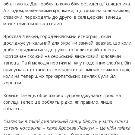
обплітають. Далі роблять коло біля резиденції священика.
А згодом, маленькими крочками, що схожі на коломийкові,
співаючи, переходять до другої в селі церкви. Танець
може тривати кілька годин.
Ярослав Левкун, городенківський етнограф, який
досліджує унікальний для України звичай, вважає, що коли
добре придивитися до рухів, то великодній танець
чортовчан схожий на сербський військовий чоловічий
танець. Та й мелодія протяжна, як у південних слов’ян. Він
припускає, що танець і мелодія є відгоміном княжої історії,
коли на теперішніх прикарпатських землях були білі
хорвати.
Колись танець обов'язково супроводжувався грою на
сопілці. Тепер це роблять рідко, як правило, лише
співають.
"Загалом в такій дивовижній гаївці беруть участь кілька
сотень чоловіків, – каже Ярослав Левкун. – Це ніби гаївка
і не гаївка, танець і не танець. Зрештою, це відгомін