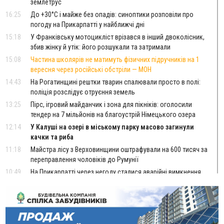
землетрус
16:25
До +30°C і майже без опадів: синоптики розповіли про
погоду на Прикарпатті у найближчі дні
15:18
У Франківську мотоцикліст врізався в інший двоколісник,
збив жінку й утік: його розшукали та затримали
15:08
Частина школярів не матимуть фізичних підручників на 1
вересня через російські обстріли — МОН
14:43
На Рогатинщині рештки тварин спалювали просто в полі:
поліція розслідує отруєння земель
13:25
Пірс, ігровий майданчик і зона для пікніків: оголосили
тендер на 7 мільйонів на благоустрій Німецького озера
12:14
У Калуші на озері в міському парку масово загинули
качки та риба
11:18
Майстра лісу з Верховинщини оштрафували на 600 тисяч за
переправлення чоловіків до Румунії
10:49
На Прикарпатті через негоду сталися аварійні вимкнення
світла
10:43
За змову на тендері для Долинської лікарні двох
підприємців оштрафували на 272 тисячі гривень
10:09
Яремчанський суд виніс вирок чоловіку, який у Буковелі