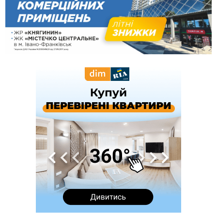
вкрав із супермаркету пляшку віскі за 8,5 тисяч
09:53
В урочищі біля Галича археологи відкопали давньоруську
вагову гирку XII–XIII століть
09:39
У Франківську медики провели серію складних операцій
на аорті
07 Серпня
22:22
У Богородчанах на "зебрі" водій Audi наїхав на
ФОТО
хлопчика з велосипедом
21:01
Загальна площа всіх книгарень України - трохи більше ніж 6
футбольних полів
20:47
На "зебрі" у Франківську два мотоциклісти збили жінку
18:55
Прикарпаття серед лідерів за будівництвом новобудов і
рекордсмен за зростанням цін на житло
16:48
Де безпечно купатися на Прикарпатті?
ВІДЕО
16:20
У Франківську дружина загиблого воїна створила
організацію «КОД 7'Я», аби підтримувати військових та їхні
сім'ї
15:57
У Коломиї на одній з вулиць встановлять комплекс
автоматичної фіксації швидкості