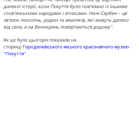
далекої історії, коли Покуття було пов’язано із іншими
слов’янськими народами і етносами. Нині Сербен – це
зв’язок поколінь, родин та земляків, які живуть далеко
від села, а на Великдень повертаються додому".
Як це було цьогоріч показали на
сторінці
Городенківського міського краєзнавчого музею
''Покуття''