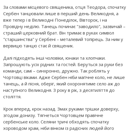
За словами місцевого священика, отця Теодора, спочатку
Сербен танцювали лише в перший день Великодня, а
вже тепер і в Великодні Понеділок, Вівторок, і на
Провідну неділю. Танець починає "заводило", зазвичай –
страший церковний брат. Він тримає в руках символ
"старшинства" у Сербені – металевий топірець. За ним у
вервицю танцю стає й священик.
Далі підходять інші чоловіки, юнаки та хлопчаки.
Запрошують усіх рідних та гостей. Беруться за руки без
команди, самі – синхронно, дружно. Так роблять у
Чортовці віками. Адже Сербен ніби магічне коло, не лише
танець, а й пісня, оберіг, який охоронятиме село аж до
наступного Великодня. З року в рік, з десятиліття до
століття.
Крок вперед, крок назад. Змах руками трішки доверху,
згодом донизу. Тягнеться Чортовцем правічне
сербенське коло. Селяни тричі обходять спочатку
хороводом храм, ніби вінком із радісних людей його