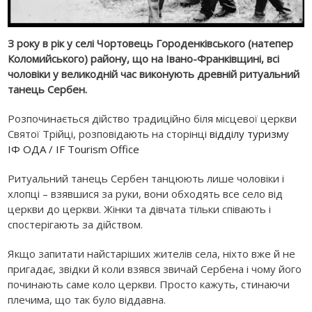
З року в рік у селі Чортовець Городенківського (натепер
Коломийського) району, що на Івано-Франківщині, всі
чоловіки у великодній час виконують древній ритуальний
танець Сербен.
Розпочинається дійство традиційно біля місцевої церкви
Святої Трійці, розповідають на сторінці
відділу туризму
ІФ ОДА / IF Tourism Office
Ритуальний танець Сербен танцюють лише чоловіки і
хлопці – взявшися за руки, вони обходять все село від
церкви до церкви. Жінки та дівчата тільки співають і
спостерігають за дійством.
Якщо запитати найстаріших жителів села, ніхто вже й не
пригадає, звідки й коли взявся звичай Сербена і чому його
починають саме коло церкви. Просто кажуть, стинаючи
плечима, що так було віддавна.