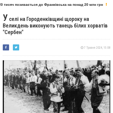
 тисяч позивається до Франківська на понад 20 млн грн
У
селі на Городенківщині щороку на
Великдень виконують танець білих хорватів
"Сербен"
7 Травня 2024, 15:08