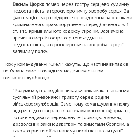
Василь Цюрко
помер через гостру серцево-судинну
недостатність, атеросклеротичну хворобу серця. За
фактом цієї смерті відкрите провадження за ознаками
кримінального правопорушення, передбаченого ч. 1
ст. 115 Кримінального кодексу України. Зазначена
причина смерті: гостра серцево-судинна
недостатність, атеросклеротична хвороба серця",-
заявили у полку.
Тож у командуванні "Скелі" кажуть, що частина випадків
пов’язана саме зі складним медичним станом
військовослужбовців.
"Розуміємо, що подібні випадки викликають значний
суспільний резонанс і тривогу серед родин
військовослужбовців. Саме тому командування полку
відкрите до співпраці із засобами масової інформації,
готове надавати перевірену інформацію в межах,
дозволених законодавством та вимогами безпеки, а
також сприяти об’єктивному висвітленню ситуації.