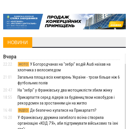
НОВИНИ
Вчора
22:22
У Богородчанах на "зебрі" водій Audi наїхав на
ФОТО
хлопчика з велосипедом
21:01
Загальна площа всіх книгарень України - трохи більше ніж 6
футбольних полів
20:47
На "зебрі" у Франківську два мотоциклісти збили жінку
18:55
Прикарпаття серед лідерів за будівництвом новобудов і
рекордсмен за зростанням цін на житло
16:48
Де безпечно купатися на Прикарпатті?
ВІДЕО
16:20
У Франківську дружина загиблого воїна створила
організацію «КОД 7'Я», аби підтримувати військових та їхні
сім'ї