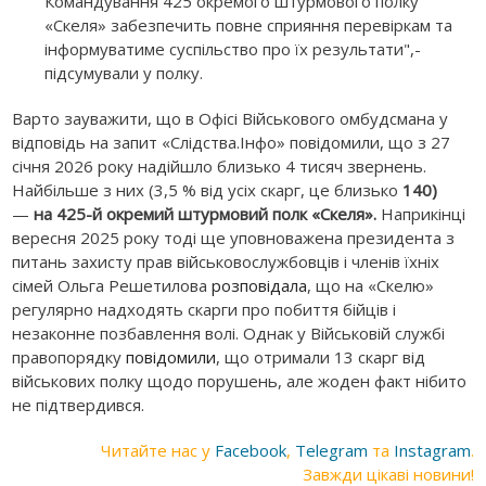
Командування 425 окремого штурмового полку
«Скеля» забезпечить повне сприяння перевіркам та
інформуватиме суспільство про їх результати",-
підсумували у полку.
Варто зауважити, що в Офісі Військового омбудсмана у
відповідь на запит «Слідства.Інфо» повідомили, що з 27
січня 2026 року надійшло близько 4 тисяч звернень.
Найбільше з них (3,5 % від усіх скарг, це близько
140)
—
на 425-й окремий
штурмовий полк «Скеля».
Наприкінці
вересня 2025 року тоді ще уповноважена президента з
питань захисту прав військовослужбовців і членів їхніх
сімей Ольга Решетилова
розповідала
, що на «Скелю»
регулярно надходять скарги про побиття бійців і
незаконне позбавлення волі. Однак у Військовій службі
правопорядку
повідомили
, що отримали 13 скарг від
військових полку щодо порушень, але жоден факт нібито
не підтвердився.
Читайте нас у
Facebook
,
Telegram
та
Instagram
.
Завжди цікаві новини!