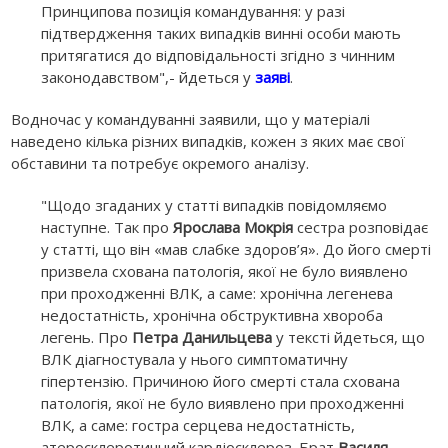
Принципова позиція командування: у разі
підтвердження таких випадків винні особи мають
притягатися до відповідальності згідно з чинним
законодавством",- йдеться у
заяві
.
Водночас у командуванні заявили, що у матеріалі
наведено кілька різних випадків, кожен з яких має свої
обставини та потребує окремого аналізу.
"Щодо згаданих у статті випадків повідомляємо
наступне. Так про
Ярослава Мокрія
сестра розповідає
у статті, що він «мав слабке здоров’я». До його смерті
призвела схована патологія, якої не було виявлено
при проходженні ВЛК, а саме: хронічна легенева
недостатність, хронічна обструктивна хвороба
легень. Про
Петра Данильцева
у тексті йдеться, що
ВЛК діагностувала у нього симптоматичну
гіпертензію. Причиною його смерті стала схована
патологія, якої не було виявлено при проходженні
ВЛК, а саме: гостра серцева недостатність,
атеросклеротичний кардіосклероз. Брат
Василя