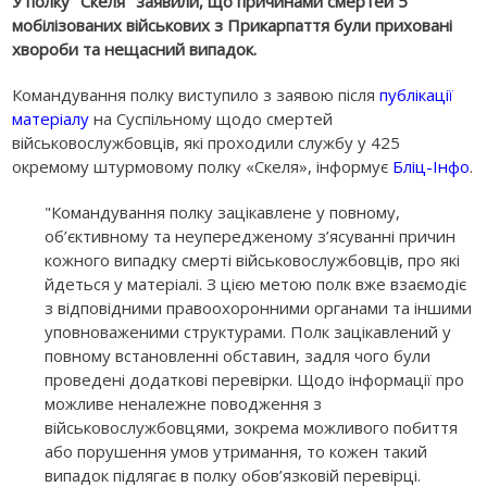
У полку "Скеля" заявили, що причинами смертей 5
мобілізованих військових з Прикарпаття були приховані
хвороби та нещасний випадок.
Командування полку виступило з заявою після
публікації
матеріалу
на Суспільному щодо смертей
військовослужбовців, які проходили службу у 425
окремому штурмовому полку «Скеля», інформує
Бліц-Інфо
.
"Командування полку зацікавлене у повному,
об’єктивному та неупередженому з’ясуванні причин
кожного випадку смерті військовослужбовців, про які
йдеться у матеріалі. З цією метою полк вже взаємодіє
з відповідними правоохоронними органами та іншими
уповноваженими структурами. Полк зацікавлений у
повному встановленні обставин, задля чого були
проведені додаткові перевірки. Щодо інформації про
можливе неналежне поводження з
військовослужбовцями, зокрема можливого побиття
або порушення умов утримання, то кожен такий
випадок підлягає в полку обов’язковій перевірці.