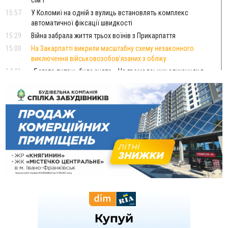
15:57
У Коломиї на одній з вулиць встановлять комплекс
автоматичної фіксації швидкості
15:29
Війна забрала життя трьох воїнів з Прикарпаття
15:00
На Закарпатті викрили масштабну схему незаконного
виключення військовозобов’язаних з обліку
14:31
«Багато питань буде знято». На громадських слуханнях в
Яремче обговорили, як вирішити питання джипінгу в
Карпатах
13:54
5 «тихих» хвороб, які виявляє профілактичне обстеження
13:30
На Надрічній тривають останні приготування до
ФОТО
нового руху
12:57
У Франківську зафіксували найбільшу спеку за всю історію
спостережень
12:24
Лікування наркоманії Київ: чому важливо розпочати
терапію якомога раніше
12:00
Франківця, який у Косові викрав за магазину понад 640
тисяч гривень у валюті, засудили до 5 років
11:50
Податкова передасть в Міноборони для "Оберегу" дані про
чоловіків 18–60 років