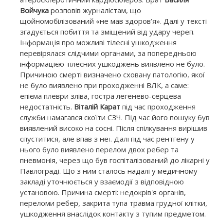
Войчука
розповів журналістам, що
щойномобілізований «не мав здоров’я». Далі у тексті
згадується побиття та зміщений від удару череп.
Інформація про можливі тілесні ушкодження
перевірялася слідчими органами, за попередньою
інформацією тілесних ушкоджень виявлено не було.
Причиною смерті визначено сховану патологію, якої
не було виявлено при проходженні ВЛК, а саме:
епієма плеври зліва, гостра легенево-серцева
недостатність.
Віталій Карат
під час проходження
служби намагався скоїти СЗЧ. Під час його пошуку був
виявлений високо на сосні. Після спілкування вирішив
спуститися, але впав з неї. Далі під час рентгену у
нього було виявлено перелом двох ребер та
пневмонія, через що був госпіталізований до лікарні у
Павлограді. Що з ним сталось надалі у медичному
закладі уточнюється у взаємодії з відповідною
установою. Причина смерті: недокрів'я органів,
переломи ребер, закрита тупа травма грудної клітки,
ушкодження внаслідок контакту з тупим предметом.