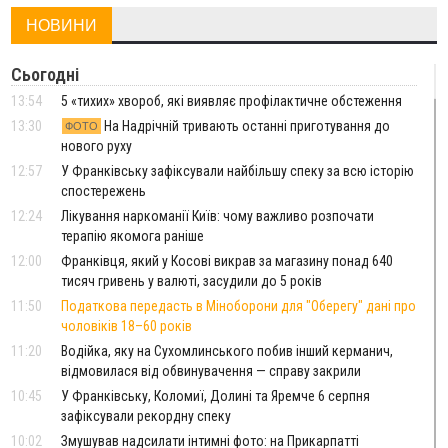
НОВИНИ
Сьогодні
13:54
5 «тихих» хвороб, які виявляє профілактичне обстеження
13:30
На Надрічній тривають останні приготування до
ФОТО
нового руху
12:57
У Франківську зафіксували найбільшу спеку за всю історію
спостережень
12:24
Лікування наркоманії Київ: чому важливо розпочати
терапію якомога раніше
12:00
Франківця, який у Косові викрав за магазину понад 640
тисяч гривень у валюті, засудили до 5 років
11:50
Податкова передасть в Міноборони для "Оберегу" дані про
чоловіків 18–60 років
11:20
Водійка, яку на Сухомлинського побив інший керманич,
відмовилася від обвинувачення — справу закрили
10:45
У Франківську, Коломиї, Долині та Яремче 6 серпня
зафіксували рекордну спеку
10:02
Змушував надсилати інтимні фото: на Прикарпатті