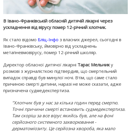
В Івано-Франківській обласній дитячій лікарні через
ускладнення від вірусу помер 12-річний хлопчик.
Як стало відомо
Бліц-Інфо
з власних джерел, сьогодні в
Івано-Франківську, ймовірно від ускладнень
метапневмовірусу, помер 12-річний школяр.
Директор обласної дитячої лікарні
Тарас Мельник
у
розмові з журналісткою підтвердив, що смертельний
випадок справді був минулої ночі. Втім, що саме стало
причиною смерті дитини, наразі не може сказати, адже
призначена судмедекспертиза.
"Хлопчик був у нас за кілька годин перед смертю.
Точні причини смерті встановить судмедекспертиза.
Там скоріш за все вірус якийсь був, але на фоні
серйозного системного захворювання -
дерматоміозиту. Це серйозна хвороба, яка мало