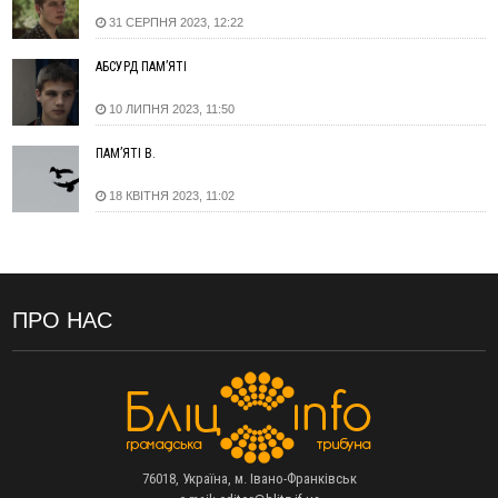
дитмайданчиком
31 СЕРПНЯ 2023, 12:22
09:31
На Верховинщині під час пожежі будинку травмувалась
жінка
АБСУРД ПАМ’ЯТІ
09:09
35 цимбалістів на Говерлі встановили Рекорд
ВІДЕО
10 ЛИПНЯ 2023, 11:50
України
08:37
На Прикарпатті за пів року трапилось понад 100 ДТП через
ПАМ’ЯТІ В.
нетверезих водіїв
08:08
рф масовано атакувала Київ та область: 14 загиблих,
18 КВІТНЯ 2023, 11:02
десятки постраждалих і пожежі (фото, відео)
04 Серпня
19:49
«Коли я обернувся, ворог уже був у нашій траншеї»:
командир з Надвірної на псевдо «Француз»
ПРО НАС
19:34
В міському озері Франківська втопився чоловік
18:45
Є висока потреба у кількох групах крові: прикарпатців
просять у серпні ставати донорами
18:07
У Франківську звільнили водія маршрутки, який зневажив і
образив матір загиблого воїна
17:40
У горах на Прикарпатті з водоспаду впала жінка і загинула
76018, Україна, м. Івано-Франківськ
17:04
Пільгова іпотека без обмежень: blago розширює участь ЖК