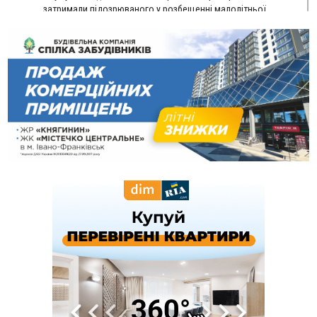
затримали підозрюваного у розбещенні малолітньої
09:22
АМКУ розпочав справу проти Гвіздецької селищної ради
через різні ставки земельного податку
08:54
Синоптики попереджають про значний дощ на Прикарпатті
до кінця п'ятниці
08:45
Нафтогазову площу на межі Прикарпаття та Львівщини
повторно виставили на аукціон за 830 млн
Вчора
18:46
У Польщі невідомі скоїли наругу над могилою УПА
ФОТО
17:45
Сили оборони уразила Ярославський НПЗ та кораблі
берегової охорони фсб у Керчі
17:17
Скарби Музею писанкового розпису побачать
ВІДЕО
далеко за межами Коломиї
16:42
Поблизу Франківська п'яний на Chevrolet втікав від поліції
16:27
На Прикарпатті триває декларування вогнепальної зброї:
уже зареєстровано 282 одиниці
15:58
Понад 9 тис. прикарпатських вступників отримали
рекомендації до зарахування на бакалаврат у ВНЗ
15:28
Кілька вулиць у Долині тимчасово залишаться без газу