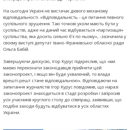
На сьогодні Україні не вистачає дієвого механізму
відповідальності. «Відповідальність - це питання певного
суспільного зрушення. Такі точкові уколи мають бути у
суспільстві, адже на даний час відбувається «партизація»
суспільства, яка досить сильно б’є по ньому», -зазначила у
своєму виступі депутат Івано-Франківської обласної ради
Ольга Бабій.
Завершуючи дискусію, Ігор Курус підкреслив, що «ми
маємо переконати законодавців прийняти цей
законопроект, і якщо він буде ухвалений, то влада
врешті-решт стане відповідальною». Відповідаючи на
запитання журналістів Ігор Курус повідомив, що наразі
законопроект знаходиться в стадії розробки і запросив
усіх учасників круглого столу до співпраці, заявивши, що
подібні заходи будуть відбуватися в усіх областях
України.