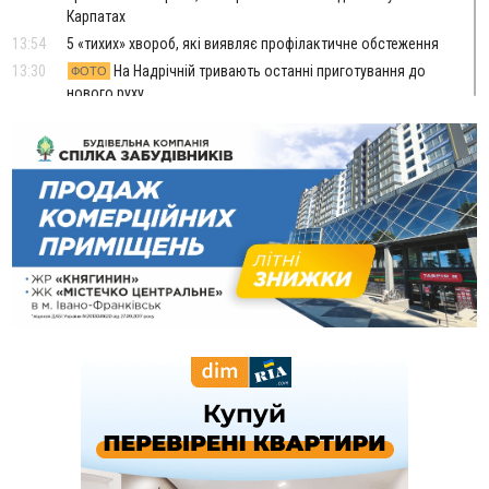
Карпатах
13:54
5 «тихих» хвороб, які виявляє профілактичне обстеження
13:30
На Надрічній тривають останні приготування до
ФОТО
нового руху
12:57
У Франківську зафіксували найбільшу спеку за всю історію
спостережень
12:24
Лікування наркоманії Київ: чому важливо розпочати
терапію якомога раніше
12:00
Франківця, який у Косові викрав за магазину понад 640
тисяч гривень у валюті, засудили до 5 років
11:50
Податкова передасть в Міноборони для "Оберегу" дані про
чоловіків 18–60 років
11:20
Водійка, яку на Сухомлинського побив інший керманич,
відмовилася від обвинувачення — справу закрили
10:45
У Франківську, Коломиї, Долині та Яремче 6 серпня
зафіксували рекордну спеку
10:02
Змушував надсилати інтимні фото: на Прикарпатті
затримали підозрюваного у розбещенні малолітньої
09:22
АМКУ розпочав справу проти Гвіздецької селищної ради
через різні ставки земельного податку