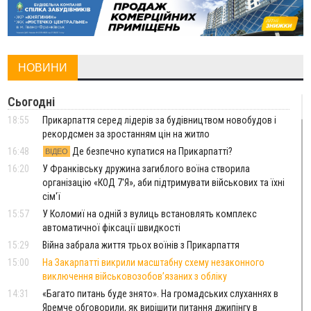
НОВИНИ
Сьогодні
18:55
Прикарпаття серед лідерів за будівництвом новобудов і
рекордсмен за зростанням цін на житло
16:48
Де безпечно купатися на Прикарпатті?
ВІДЕО
16:20
У Франківську дружина загиблого воїна створила
організацію «КОД 7'Я», аби підтримувати військових та їхні
сім'ї
15:57
У Коломиї на одній з вулиць встановлять комплекс
автоматичної фіксації швидкості
15:29
Війна забрала життя трьох воїнів з Прикарпаття
15:00
На Закарпатті викрили масштабну схему незаконного
виключення військовозобов’язаних з обліку
14:31
«Багато питань буде знято». На громадських слуханнях в
Яремче обговорили, як вирішити питання джипінгу в