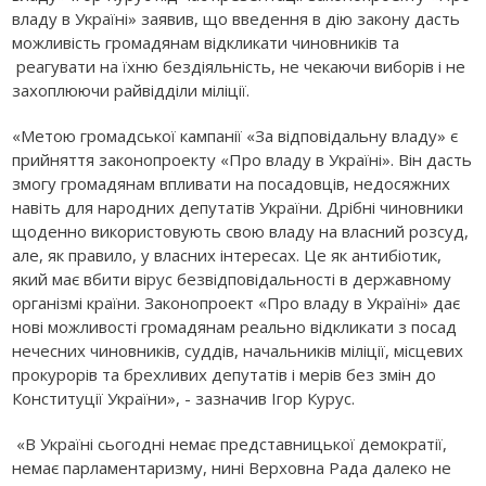
владу в Україні» заявив, що введення в дію закону дасть
можливість громадянам відкликати чиновників та
реагувати на їхню бездіяльність, не чекаючи виборів і не
захоплюючи райвідділи міліції.
«Метою громадської кампанії «За відповідальну владу» є
прийняття законопроекту «Про владу в Україні». Він дасть
змогу громадянам впливати на посадовців, недосяжних
навіть для народних депутатів України. Дрібні чиновники
щоденно використовують свою владу на власний розсуд,
але, як правило, у власних інтересах. Це як антибіотик,
який має вбити вірус безвідповідальності в державному
організмі країни. Законопроект «Про владу в Україні» дає
нові можливості громадянам реально відкликати з посад
нечесних чиновників, суддів, начальників міліції, місцевих
прокурорів та брехливих депутатів і мерів без змін до
Конституції України», - зазначив Ігор Курус.
«В Україні сьогодні немає представницької демократії,
немає парламентаризму, нині Верховна Рада далеко не