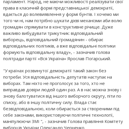
парламент. Народ, не маючи можливості реалізувати свої
права в класичній формі представницької демократії,
вдається до волевиявлення у формі бунтів. І хочемо ми
того чи ні, нам потрібно шукати дієві механізми аби волю
громадян спрямувати в конструктивне річище. Дуже
важливо вибудувати трикутник: відповідальний
виборець, відповідальний громадянин - обирає
відповідальних політиків, а вже відповідальні політики
формують відповідальну владу», - зазначив голова
політради партії «Вся Україна» Ярослав Погарський.
"У країнах розвинутої демократії такий закон без
потреби. Уся відповідальність депутатів наступає на
виборах. Там ніхто не проголосує за того, хто не
виправдав довіри людей один раз. А в нас можна знову і
знову балотуватися від іншого виборчого округу, піти по
списку, або в іншу політичну силу. Влада стає
безвідповідальною, коли обирається за створеними під
себе законами, використовуючи політичні технології,
маніпулюючи ЗМІ ", - зазначив Голова правління Комітету
виборців України Олександр Черненко.