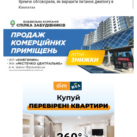
Яремче обговорили, як вирішити питання джипінгу в
Карпатах
13:54
5 «тихих» хвороб, які виявляє профілактичне обстеження
13:30
На Надрічній тривають останні приготування до
ФОТО
нового руху
12:57
У Франківську зафіксували найбільшу спеку за всю історію
спостережень
12:24
Лікування наркоманії Київ: чому важливо розпочати
терапію якомога раніше
12:00
Франківця, який у Косові викрав за магазину понад 640
тисяч гривень у валюті, засудили до 5 років
11:50
Податкова передасть в Міноборони для "Оберегу" дані про
чоловіків 18–60 років
11:20
Водійка, яку на Сухомлинського побив інший керманич,
відмовилася від обвинувачення — справу закрили
10:45
У Франківську, Коломиї, Долині та Яремче 6 серпня
зафіксували рекордну спеку
10:02
Змушував надсилати інтимні фото: на Прикарпатті
затримали підозрюваного у розбещенні малолітньої
09:22
АМКУ розпочав справу проти Гвіздецької селищної ради