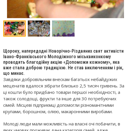
Щороку, напередодні Новорічно-Різдвяних свят активісти
Івано-Франківського Молодіжного міськвиконкому
проводять благодійну акцію «Допоможи кожному», яка
вже стала доброю традицією. Не став виключенням і рік,
що минає.
Завдяки добровільним внескам багатьох небайдужих
меценатів вдалося зібрати близько 2,5 тисяч гривень. За
ці кошти було придбано товари першої необхідності, а
також солодощі, фрукти та інше для 30 потребуючих
сімей. Місцеві підприємці допомогли різноманітними
крупами, борошном, олією, макаронними виробами.
Молоді люди мали можливість на власні очі побачити, в
яких умовах проживає дана категорія сімей, адже