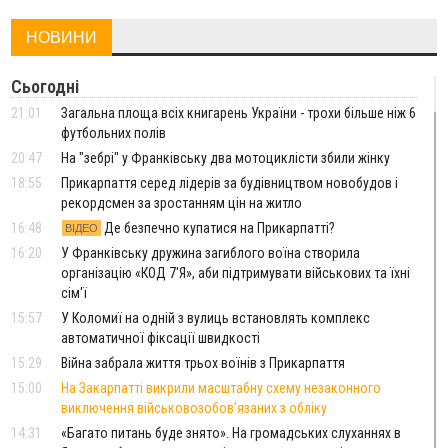
НОВИНИ
Сьогодні
21:01
Загальна площа всіх книгарень України - трохи більше ніж 6
футбольних полів
20:47
На "зебрі" у Франківську два мотоциклісти збили жінку
18:55
Прикарпаття серед лідерів за будівництвом новобудов і
рекордсмен за зростанням цін на житло
16:48
Де безпечно купатися на Прикарпатті?
ВІДЕО
16:20
У Франківську дружина загиблого воїна створила
організацію «КОД 7'Я», аби підтримувати військових та їхні
сім'ї
15:57
У Коломиї на одній з вулиць встановлять комплекс
автоматичної фіксації швидкості
15:29
Війна забрала життя трьох воїнів з Прикарпаття
15:00
На Закарпатті викрили масштабну схему незаконного
виключення військовозобов’язаних з обліку
14:31
«Багато питань буде знято». На громадських слуханнях в