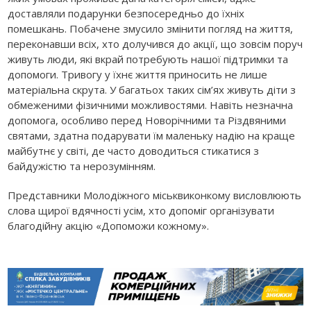
доставляли подарунки безпосередньо до їхніх
помешкань. Побачене змусило змінити погляд на життя,
переконавши всіх, хто долучився до акції, що зовсім поруч
живуть люди, які вкрай потребують нашої підтримки та
допомоги. Тривогу у їхнє життя приносить не лише
матеріальна скрута. У багатьох таких сім’ях живуть діти з
обмеженими фізичними можливостями. Навіть незначна
допомога, особливо перед Новорічними та Різдвяними
святами, здатна подарувати їм маленьку надію на краще
майбутнє у світі, де часто доводиться стикатися з
байдужістю та нерозумінням.
Представники Молодіжного міськвиконкому висловлюють
слова щирої вдячності усім, хто допоміг організувати
благодійну акцію «Допоможи кожному».