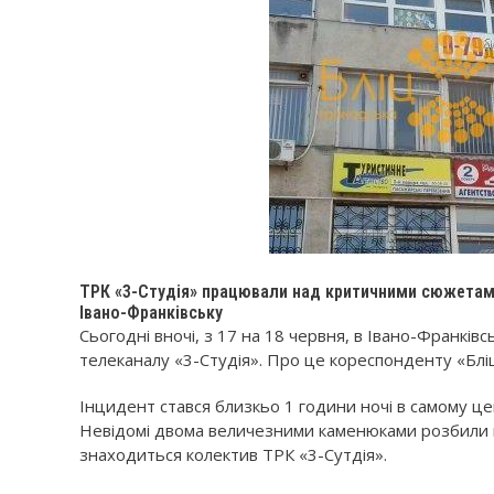
ТРК «3-Студія» працювали над критичними сюжетами
Івано-Франківську
Сьогодні вночі, з 17 на 18 червня, в Івано-Франківс
телеканалу «3-Студія». Про це кореспонденту «Блі
Інцидент стався близкьо 1 години ночі в самому цен
Невідомі двома величезними каменюками розбили ві
знаходиться колектив ТРК «3-Сутдія».