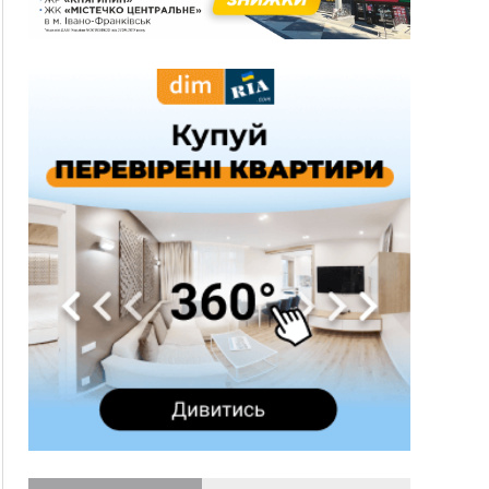
21:01
Загальна площа всіх книгарень України - трохи
більше ніж 6 футбольних полів
20:47
На "зебрі" у Франківську два мотоциклісти
збили жінку
18:55
Прикарпаття серед лідерів за будівництвом
новобудов і рекордсмен за зростанням цін на
житло
16:48
Де безпечно купатися на Прикарпатті?
ВІДЕО
16:20
У Франківську дружина загиблого воїна
створила організацію «КОД 7'Я», аби
підтримувати військових та їхні сім'ї
15:57
У Коломиї на одній з вулиць встановлять
комплекс автоматичної фіксації швидкості
15:29
Війна забрала життя трьох воїнів з
Прикарпаття
15:00
На Закарпатті викрили масштабну схему
незаконного виключення
військовозобов’язаних з обліку
14:31
«Багато питань буде знято». На громадських
слуханнях в Яремче обговорили, як вирішити