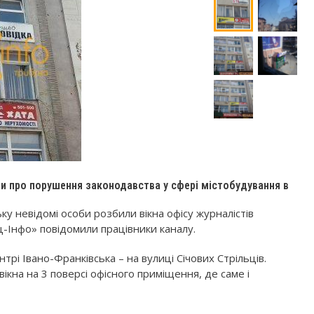
 про порушення законодавства у сфері містобудування в
ьку невідомі особи розбили вікна офісу журналістів
ц-Інфо» повідомили працівники каналу.
трі Івано-Франківська – на вулиці Січових Стрільців.
кна на 3 поверсі офісного приміщення, де саме і