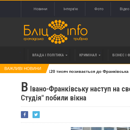
Новини
Інтерв'ю
Фото
Відео
ВЛАДА І ПОЛІТИКА
КРИМІНАЛ
БІЗНЕС І 
ВАЖЛИВІ НОВИНИ
влі права вимоги за 120 тисяч позивається до Франківська на 
В
Івано-Франківську наступ на св
Студія" побили вікна