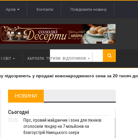
Архів
Контакти
Повідомити новину
І СВІТ
КАРПАТИ. ТУРИЗМ. ВІДПОЧИНОК
підозрюють у продажі новонародженого сина за 20 тисяч дола
НОВИНИ
Сьогодні
13:25
Пірс, ігровий майданчик і зона для пікніків:
оголосили тендер на 7 мільйонів на
благоустрій Німецького озера