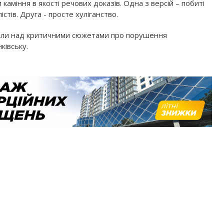
каміння в якості речових доказів. Одна з версій – побиті
стів. Друга - просте хуліганство.
вали над критичними сюжетами про порушення
ківську.