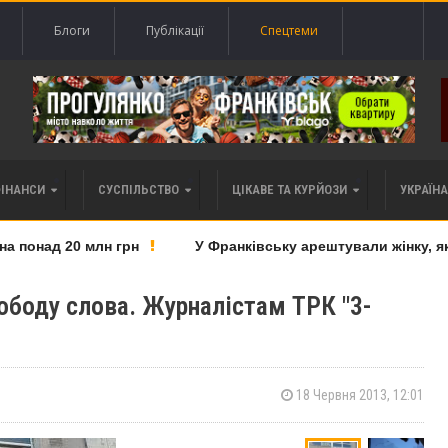
Блоги
Публікації
Спецтеми
ФІНАНСИ
СУСПІЛЬСТВО
ЦІКАВЕ ТА КУРЙОЗИ
УКРАЇНА 
понад 20 млн грн
У Франківську арештували жінку, яку 
ободу слова. Журналістам ТРК "3-
18 Червня 2013, 12:01