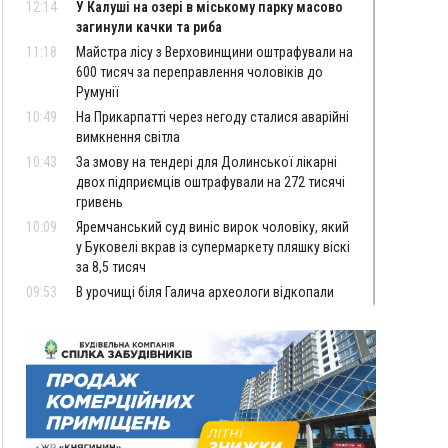
12:14
У Калуші на озері в міському парку масово
загинули качки та риба
11:18
Майстра лісу з Верховинщини оштрафували на
600 тисяч за переправлення чоловіків до
Румунії
10:49
На Прикарпатті через негоду сталися аварійні
вимкнення світла
10:43
За змову на тендері для Долинської лікарні
двох підприємців оштрафували на 272 тисячі
гривень
10:09
Яремчанський суд виніс вирок чоловіку, який
у Буковелі вкрав із супермаркету пляшку віскі
за 8,5 тисяч
09:53
В урочищі біля Галича археологи відкопали
давньоруську вагову гирку XII–XIII століть
09:39
У Франківську медики провели серію
складних операцій на аорті
Вчора
22:22
У Богородчанах на "зебрі" водій Audi
ФОТО
наїхав на хлопчика з велосипедом