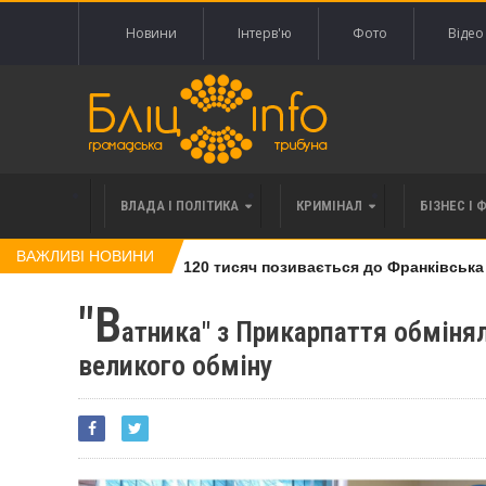
Новини
Інтерв'ю
Фото
Відео
ВЛАДА І ПОЛІТИКА
КРИМІНАЛ
БІЗНЕС І 
ВАЖЛИВІ НОВИНИ
влі права вимоги за 120 тисяч позивається до Франківська на 
"В
атника" з Прикарпаття обмінял
великого обміну