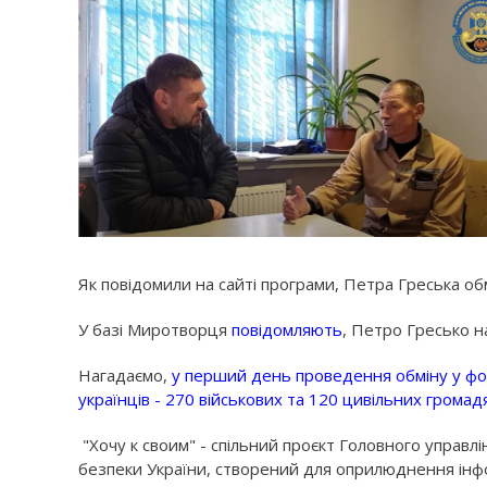
Як повідомили на сайті програми, Петра Греська обмі
У базі Миротворця
повідомляють
, Петро Гресько н
Нагадаємо,
у перший день проведення обміну у фор
українців - 270 військових та 120 цивільних громад
"Хочу к своим" - спільний проєкт Головного управл
безпеки України, створений для оприлюднення інфо