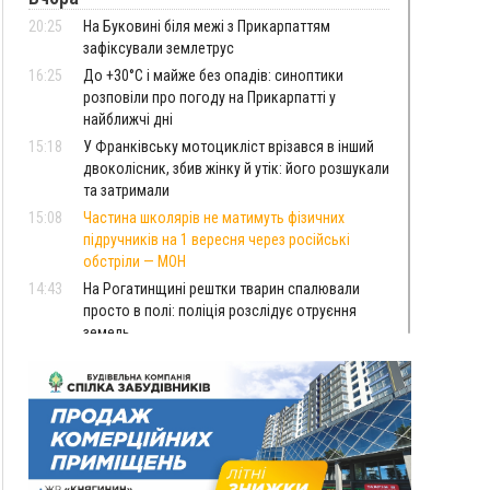
20:25
На Буковині біля межі з Прикарпаттям
зафіксували землетрус
16:25
До +30°C і майже без опадів: синоптики
розповіли про погоду на Прикарпатті у
найближчі дні
15:18
У Франківську мотоцикліст врізався в інший
двоколісник, збив жінку й утік: його розшукали
та затримали
15:08
Частина школярів не матимуть фізичних
підручників на 1 вересня через російські
обстріли — МОН
14:43
На Рогатинщині рештки тварин спалювали
просто в полі: поліція розслідує отруєння
земель
13:25
Пірс, ігровий майданчик і зона для пікніків:
оголосили тендер на 7 мільйонів на
благоустрій Німецького озера
12:14
У Калуші на озері в міському парку масово
загинули качки та риба
11:18
Майстра лісу з Верховинщини оштрафували на