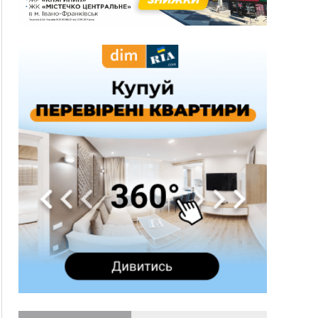
600 тисяч за переправлення чоловіків до
Румунії
10:49
На Прикарпатті через негоду сталися аварійні
вимкнення світла
10:43
За змову на тендері для Долинської лікарні
двох підприємців оштрафували на 272 тисячі
гривень
10:09
Яремчанський суд виніс вирок чоловіку, який
у Буковелі вкрав із супермаркету пляшку віскі
за 8,5 тисяч
09:53
В урочищі біля Галича археологи відкопали
давньоруську вагову гирку XII–XIII століть
09:39
У Франківську медики провели серію
складних операцій на аорті
07 Серпня
22:22
У Богородчанах на "зебрі" водій Audi
ФОТО
наїхав на хлопчика з велосипедом
21:01
Загальна площа всіх книгарень України - трохи
більше ніж 6 футбольних полів