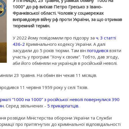
У п'ятницю, 23 травня, у рамках обміну "1000 на
1000" до рф виїхав Петро Гресько з Івано-
Франківської області. Чоловік у соцмережах
виправдовув війну рф проти України, за що отримав
тюремний термін.
У 2022 йому повідомили про підозру за
ч. 3 статті
436-2
Кримінального кодексу України. А далі
засудили до 5 років тюрми. Там він
погодився
взяти
участь у програмі "Хочу к своим". Тобто, дав згоду,
аби його обміняли на українців в російській неволі.
няли 23 травня. На обмін він чекав 11 місяців.
ародився 11 червня 1959 року у селі Тязів.
маті “1000 на 1000” з російської неволі повернулися 390
ян
. Серед звільнених -
5 прикарпатців.
іння розвідки Міністерства оборони України та Служби
рмації про притягнутих до кримінальної відповідальності