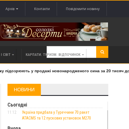
Архів
Контакти
Повідомити новину
І СВІТ
КАРПАТИ. ТУРИЗМ. ВІДПОЧИНОК
 підозрюють у продажі новонародженого сина за 20 тисяч дола
НОВИНИ
Сьогодні
11:12
Україна придбала у Туреччини 70 ракет
ATACMS та 12 пускових установок M270
Вчора