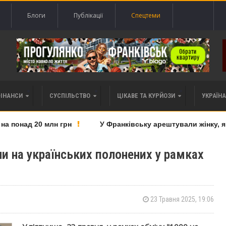
Блоги
Публікації
Спецтеми
ФІНАНСИ
СУСПІЛЬСТВО
ЦІКАВЕ ТА КУРЙОЗИ
УКРАЇНА 
понад 20 млн грн
У Франківську арештували жінку, яку
и на українських полонених у рамках
23 Травня 2025, 19:06