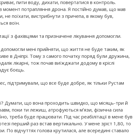
риває, пити воду, дихати, повертатися в контроль.
в момент потрапляння дрона. Я постійно думав, що мав
и, не поїхати, вистрибнути з причепа, в якому був,
ься воїн.
тації з фахівцями та призначене лікування допомогли.
 допомогли мені прийняти, що життя не буде таким, як
ве в Дніпрі. Тому з самого початку поряд були дружина,
далік лікарні, тож почав виїжджати додому в кріслі
гадує боєць.
оцес, підтримували, що все буде добре, як тільки Рустам
ції? Думати, що вона проходить швидко, що місяць-три й
травм, поки ти лежиш, атрофуються мʼязи, фізична сила
бно, треба буде працювати. Під час реабілітації в мене був
тезі перший раз встав вертикально. У мене зріст 1,80, то
и. По відчуттях голова крутилася, але всередині ставало