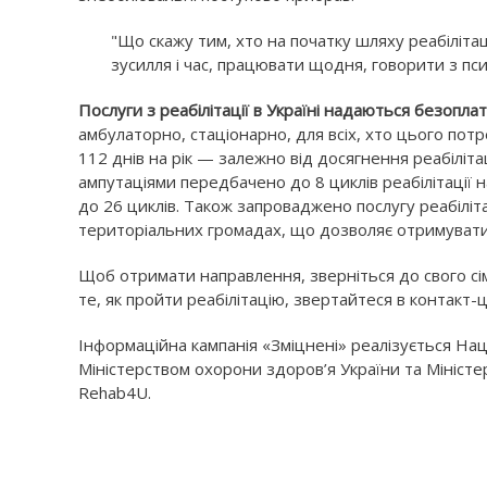
"Що скажу тим, хто на початку шляху реабіліта
зусилля і час, працювати щодня, говорити з пси
Послуги з реабілітації в Україні надаються безопл
амбулаторно, стаціонарно, для всіх, хто цього потр
112 днів на рік — залежно від досягнення реабіліта
ампутаціями передбачено до 8 циклів реабілітації 
до 26 циклів. Також запроваджено послугу реабіліта
територіальних громадах, що дозволяє отримувати
Щоб отримати направлення, зверніться до свого сі
те, як пройти реабілітацію, звертайтеся в контак
Інформаційна кампанія «Зміцнені» реалізується На
Міністерством охорони здоров’я України та Міністе
Rehab4U.