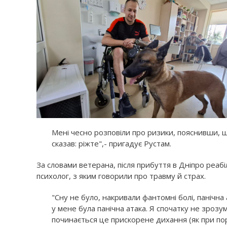
Мені чесно розповіли про ризики, пояснивши, щ
сказав: ріжте",- пригадує Рустам.
За словами ветерана, після прибуття в Дніпро реаб
психолог, з яким говорили про травму й страх.
"Сну не було, накривали фантомні болі, панічн
у мене була панічна атака. Я спочатку не зрозумі
починається це прискорене дихання (як при поран