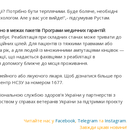
ції? Потрібно бути терплячими. Буде боляче, необхідні
хологом. Але у вас усе вийде!",- підсумував Рустам.
атно в межах пакетів Програми медичних гарантій
:
ебує. Реабілітація при складних станах може тривати до
ційних цілей. Для пацієнтів із тяжкими травмами або
на рік, а для людей із множинними ампутаціями кінцівок —
ції, що надається фахівцями з реабілітації в
 допомогу ближче до місця проживання.
мейного або лікуючого лікаря. Щоб дізнатися більше про
т-центр НСЗУ за номером 1677.
ціональною службою здоров’я України у партнерстві з
рством у справах ветеранів України за підтримки проєкту
Читайте нас у
Facebook
,
Telegram
та
Instagram
.
Завжди цікаві новини!