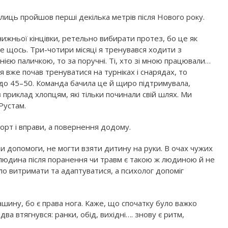
лиць пройшов перші декілька метрів після Нового року.
ижньої кінцівки, ретельно вибирати протез, бо це як
ще щось. Три-чотири місяці я тренувався ходити з
ією паличкою, то за поручні. Ті, хто зі мною працювали…
 вже почав тренуватися на турніках і снарядах, то
в до 45–50. Команда бачила це й щиро підтримувала,
приклад хлопцям, які тільки починали свій шлях. Ми
Рустам.
орт і вправи, а повернення додому.
ити допомоги, не могти взяти дитину на руки. В очах чужих
бо людина після поранення чи травм є такою ж людиною й не
о витримати та адаптуватися, а психолог допоміг
шину, бо є права нога. Каже, що спочатку було важко
два втягнувся: ранки, обід, вихідні…. знову є ритм,