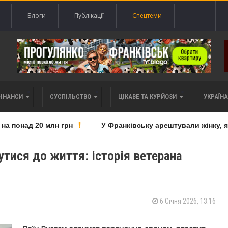
Блоги
Публікації
Спецтеми
ФІНАНСИ
СУСПІЛЬСТВО
ЦІКАВЕ ТА КУРЙОЗИ
УКРАЇНА 
понад 20 млн грн
У Франківську арештували жінку, яку
тися до життя: історія ветерана
6 Січня 2026, 13:16