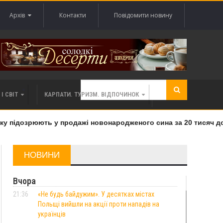
Архів
Контакти
Повідомити новину
І СВІТ
КАРПАТИ. ТУРИЗМ. ВІДПОЧИНОК
 підозрюють у продажі новонародженого сина за 20 тисяч дола
НОВИНИ
Вчора
21:36
«Не будь байдужим». У десятках містах
Польщі вийшли на акції проти нападів на
українців