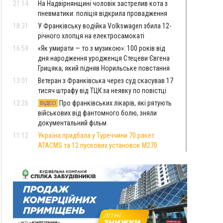
21:14
На Надвірнянщині чоловік застрелив кота з
пневматики: поліція відкрила провадження
18:31
У Франківську водійка Volkswagen збила 12-
річного хлопця на електросамокаті
16:59
«Як умирати — то з музикою»: 100 років від
дня народження уродженця Стецеви Євгена
Грицяка, який підняв Норильське повстання
13:01
Ветеран з Франківська через суд скасував 17
тисяч штрафу від ТЦК за неявку по повістці
12:26
Про франківських лікарів, які рятують
ВІДЕО
військових від фантомного болю, зняли
документальний фільм
11:12
Україна придбала у Туреччини 70 ракет
ATACMS та 12 пускових установок M270
08 Серпня
20:25
На Буковині біля межі з Прикарпаттям
зафіксували землетрус
16:25
До +30°C і майже без опадів: синоптики
розповіли про погоду на Прикарпатті у
найближчі дні