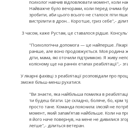
психолог навчив відловлювати момент, коли нак
Найважче було вечорами, коли перед очима бу
зробити, аби цього всього не сталося: піти пішк
вистрілити в дрон… Коротше, гриз себе",- ділит
З часом, каже Рустам, це ставалося рідше. Консуль
"Психологічна допомога — це найперше. Лікарі
раніше, але воно продовжується. Моя родина жи
діти, мама, які оточили підтримкою. Я живу непо
колісному ще на ранніх етапах реабілітації",- з
У лікарні фахівці з реабілітації розповідали про пр
зможе більш-менш рухатися.
"Ви знаєте, яка найбільша помилка в реабіліта
ти будеш бігати. Це складно, боляче, бо, крім 
просто тане. Команда пояснила: ілюзій не потрі
момент, який запамʼятав найбільше. Коли на про
я його наче повернув, на мене не дивилися згор
легше",- ділиться ветеран.