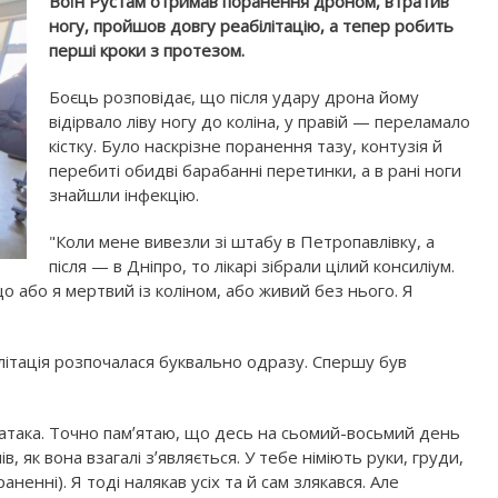
Воїн Рустам отримав поранення дроном, втратив
ногу, пройшов довгу реабілітацію, а тепер робить
перші кроки з протезом.
Боєць розповідає, що після удару дрона йому
відірвало ліву ногу до коліна, у правій — переламало
кістку. Було наскрізне поранення тазу, контузія й
перебиті обидві барабанні перетинки, а в рані ноги
знайшли інфекцію.
"Коли мене вивезли зі штабу в Петропавлівку, а
після — в Дніпро, то лікарі зібрали цілий консиліум.
о або я мертвий із коліном, або живий без нього. Я
ілітація розпочалася буквально одразу. Спершу був
а атака. Точно памʼятаю, що десь на сьомий-восьмий день
в, як вона взагалі зʼявляється. У тебе німіють руки, груди,
енні). Я тоді налякав усіх та й сам злякався. Але