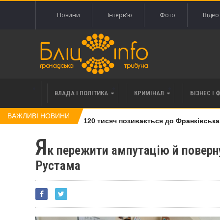
Новини
Інтерв'ю
Фото
Відео
ВЛАДА І ПОЛІТИКА
КРИМІНАЛ
БІЗНЕС І 
ВАЖЛИВІ НОВИНИ
влі права вимоги за 120 тисяч позивається до Франківська на 
Я
к пережити ампутацію й поверну
Рустама