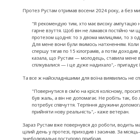
Протез Рустам отримав восени 2024 року, а без ми
"Я рекомендую тим, хто має високу ампутацію н
гарне взуття. Щоб він не ламався постійно чи 
протезом щодня: то з двома милицями, то з одн
Для мене вони були якимось натхненням. Коли я
спершу тягав по 15 кілограмів, а потім доходи
казала, що Рустам — молодець, ставила мене в 
спілкувалися — і це дуже надихало",- пригадує 
Та все ж найскладнішими для воїна виявились не сп
"Повернутися в сім’ю на кріслі колісному, прос
був жаль, а він не допомагає. Не робіть так, 
потребує співчуття. Терпіння дружини допомогл
прийняти нову реальність",- каже ветеран.
Зараз Рустам вже повернувся до роботи, водить ма
цілий день у протезі, приходив і засинав. За місяць-
знеболювальні поступово прибрав.