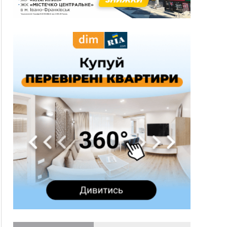
15:18
У Франківську мотоцикліст врізався в інший
двоколісник, збив жінку й утік: його розшукали
та затримали
15:08
Частина школярів не матимуть фізичних
підручників на 1 вересня через російські
обстріли — МОН
14:43
На Рогатинщині рештки тварин спалювали
просто в полі: поліція розслідує отруєння
земель
13:25
Пірс, ігровий майданчик і зона для пікніків:
оголосили тендер на 7 мільйонів на
благоустрій Німецького озера
12:14
У Калуші на озері в міському парку масово
загинули качки та риба
11:18
Майстра лісу з Верховинщини оштрафували на
600 тисяч за переправлення чоловіків до
Румунії
10:49
На Прикарпатті через негоду сталися аварійні
вимкнення світла
10:43
За змову на тендері для Долинської лікарні