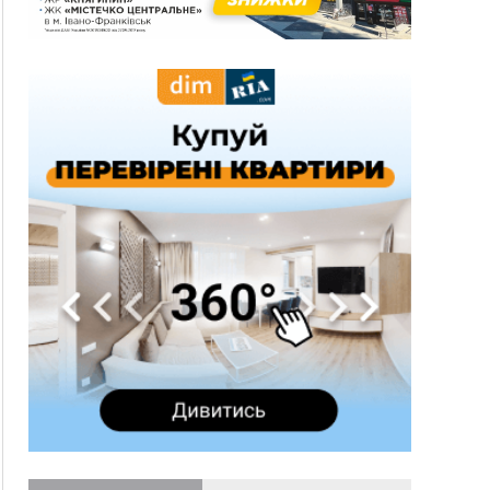
13:54
5 «тихих» хвороб, які виявляє профілактичне
обстеження
13:30
На Надрічній тривають останні
ФОТО
приготування до нового руху
12:57
У Франківську зафіксували найбільшу спеку за
всю історію спостережень
12:24
Лікування наркоманії Київ: чому важливо
розпочати терапію якомога раніше
12:00
Франківця, який у Косові викрав за магазину
понад 640 тисяч гривень у валюті, засудили до
5 років
11:50
Податкова передасть в Міноборони для
"Оберегу" дані про чоловіків 18–60 років
11:20
Водійка, яку на Сухомлинського побив інший
керманич, відмовилася від обвинувачення —
справу закрили
10:45
У Франківську, Коломиї, Долині та Яремче 6
серпня зафіксували рекордну спеку
10:02
Змушував надсилати інтимні фото: на
Прикарпатті затримали підозрюваного у
розбещенні малолітньої