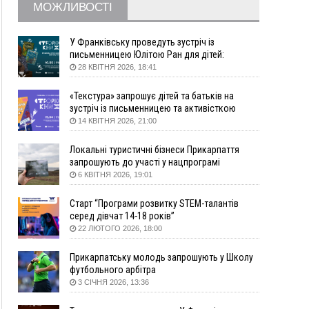
МОЖЛИВОСТІ
09:22
АМКУ розпочав справу проти Гвіздецької
селищної ради через різні ставки земельного
податку
У Франківську проведуть зустріч із
письменницею Юлітою Ран для дітей:
08:54
Синоптики попереджають про значний дощ на
говоритимуть про серію книг про Мавку
28 КВІТНЯ 2026, 18:41
Прикарпатті до кінця п'ятниці
08:45
Нафтогазову площу на межі Прикарпаття та
«Текстура» запрошує дітей та батьків на
Львівщини повторно виставили на аукціон за
зустріч із письменницею та активісткою
830 млн
Анною Повх
14 КВІТНЯ 2026, 21:00
06 Серпня
Локальні туристичні бізнеси Прикарпаття
18:46
У Польщі невідомі скоїли наругу над
ФОТО
запрошують до участі у нацпрограмі
могилою УПА
«Подорож до себе»
6 КВІТНЯ 2026, 19:01
17:45
Сили оборони уразила Ярославський НПЗ та
Старт “Програми розвитку STEM-талантів
кораблі берегової охорони фсб у Керчі
серед дівчат 14-18 років”
17:17
Скарби Музею писанкового розпису
ВІДЕО
22 ЛЮТОГО 2026, 18:00
побачать далеко за межами Коломиї
16:42
Поблизу Франківська п'яний на Chevrolet
Прикарпатську молодь запрошують у Школу
втікав від поліції
футбольного арбітра
3 СІЧНЯ 2026, 13:36
16:27
На Прикарпатті триває декларування
вогнепальної зброї: уже зареєстровано 282