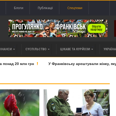
Блоги
Публікації
Спецтеми
ФІНАНСИ
СУСПІЛЬСТВО
ЦІКАВЕ ТА КУРЙОЗИ
УКРАЇНА 
над 20 млн грн
У Франківську арештували жінку, яку п