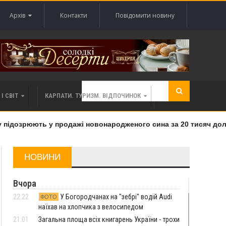
Архів
Контакти
Повідомити новину
І СВІТ
КАРПАТИ. ТУРИЗМ. ВІДПОЧИНОК
ідозрюють у продажі новонародженого сина за 20 тисяч доларі
НОВИНИ
Вчора
22:22
У Богородчанах на "зебрі" водій Audi
ФОТО
наїхав на хлопчика з велосипедом
21:01
Загальна площа всіх книгарень України - трохи