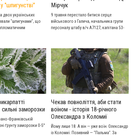
у "шпигунстві"
Мірчук
а двох українських
9 травня перестало битися серце
азвали "шпигунами", що
військового з Галича, начальника групи
ипломатичним
персоналу штабу в/ч А7127, капітана 53-
річного Олександра МІРЧУКА.
рикарпатті
Чекав повноліття, аби стати
 сильні заморозки
воїном - історія 18-річного
Олександра з Коломиї
Івано-Франківській
хні ґрунту заморозки 0-5°
Йому лише 18. А він — уже воїн. Олександр
із Коломиї. Позивний — "Пальма". За