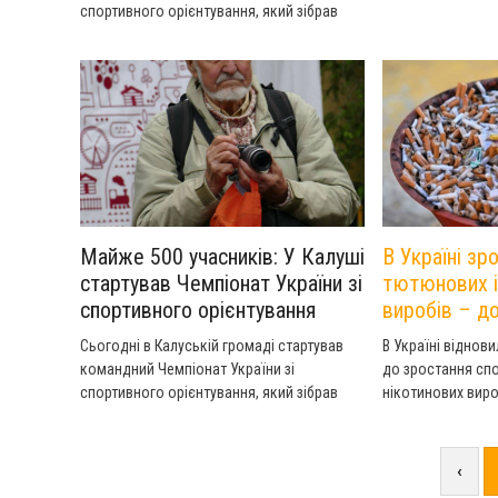
спортивного орієнтування, який зібрав
майже 500 учасників з усіх регіонів країни.
Майже 500 учасників: У Калуші
В Україні з
стартував Чемпіонат України зі
тютюнових і
спортивного орієнтування
виробів – д
Сьогодні в Калуській громаді стартував
В Україні віднов
командний Чемпіонат України зі
до зростання сп
спортивного орієнтування, який зібрав
нікотинових виро
майже 500 учасників з усіх регіонів країни.
‹