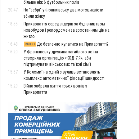
більше ніж 6 футбольних полів
20:47
На "зебрі" у Франківську два мотоциклісти
збили жінку
18:55
Прикарпаття серед лідерів за будівництвом
новобудов і рекордсмен за зростанням цін на
житло
16:48
Де безпечно купатися на Прикарпатті?
ВІДЕО
16:20
У Франківську дружина загиблого воїна
створила організацію «КОД 7'Я», аби
підтримувати військових та їхні сім'ї
15:57
У Коломиї на одній з вулиць встановлять
комплекс автоматичної фіксації швидкості
15:29
Війна забрала життя трьох воїнів з
Прикарпаття
15:00
На Закарпатті викрили масштабну схему
незаконного виключення
військовозобов’язаних з обліку
14:31
«Багато питань буде знято». На громадських
слуханнях в Яремче обговорили, як вирішити
питання джипінгу в Карпатах