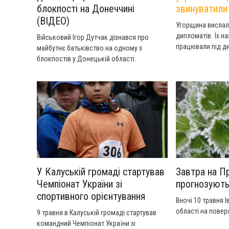
блокпості на Донеччині
звинуватили 
(ВІДЕО)
Угорщина вислал
дипломатів. Їх н
Військовий Ігор Дутчак дізнався про
працювали під д
майбутнє батьківство на одному з
прикриттям.
блокпостів у Донецькій області.
У Калуській громаді стартував
Завтра на П
Чемпіонат України зі
прогнозують
спортивного орієнтування
Вночі 10 травня 
області на повер
9 травня в Калуській громаді стартував
командний Чемпіонат України зі