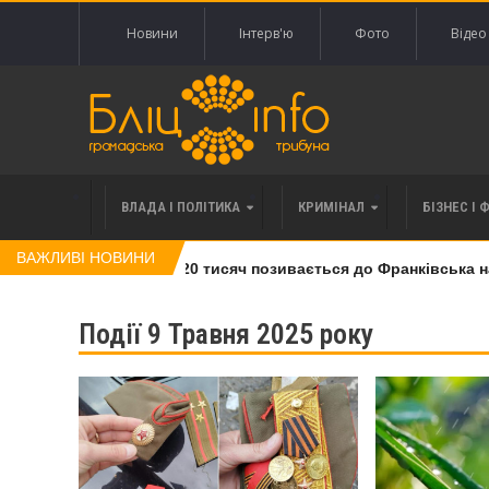
Новини
Інтерв'ю
Фото
Відео
ВЛАДА І ПОЛІТИКА
КРИМІНАЛ
БІЗНЕС І 
ВАЖЛИВІ НОВИНИ
і права вимоги за 120 тисяч позивається до Франківська на по
Події 9 Травня 2025 року