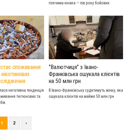
плечима юнака — пів року бойових
завдань у складі 85 окремого батальйону
105 окремої бригади територіальної
оборони ЗСУ.
ростає споживання
"Валютчиця" з Івано-
 нікотинових
Франківська ошукала клієнтів
ослідження
на 50 млн грн
илася негативна тенденція
В Івано-Франківську судитимуть жінку, яка
оживання тютюнових та
ошукала клієнтів на майже 50 млн грн
бів.
1
2
›