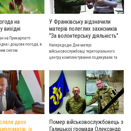
огода на
У Франківську відзначили
у вихідні
матерів полеглих захисників
"За волонтерську діяльність"
ні на Прикарпатті
дна і дощова погода, в
Напередодні Дня матері
им снігом.
військовослужбовці територіального
центру комплектування подякували та
вручили відзнаки матерям загиблих
захисників, які активно допомагають ЗСУ.
слала двох
Помер військовослужбовець з
дипломатів, їх
Галицької громади Олександр