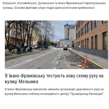
Калуської, Коломийської, Долинської та Івано-Франківської територіальних
громад. За всіма фактами слідчі підрозділи розпочали кримінальні
провадження, тривають слідчі дії.
В Івано-Франківську тестують нову схему руху на
вулиці Мельника
В Івано-Франківську тимчасово змінили організацію дорожнього руху на
вулиці Мельника поблизу інноваційного центру "Промприлад Реновація".