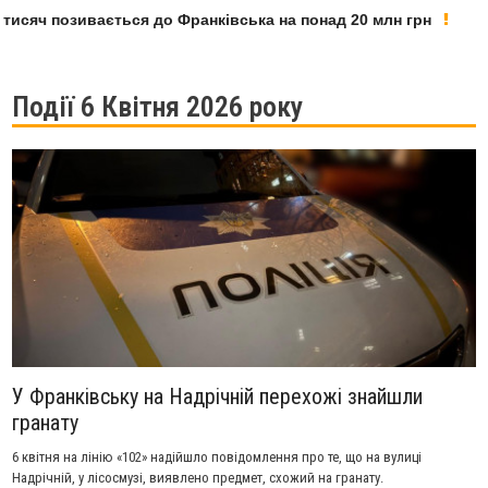
яч позивається до Франківська на понад 20 млн грн
У Ф
Події 6 Квітня 2026 року
У Франківську на Надрічній перехожі знайшли
гранату
6 квітня на лінію «102» надійшло повідомлення про те, що на вулиці
Надрічній, у лісосмузі, виявлено предмет, схожий на гранату.