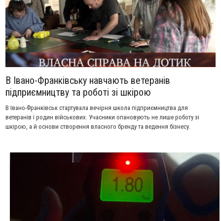
В Івано-Франківську навчають ветеранів
підприємництву та роботі зі шкірою
В Івано-Франківськ стартувала вечірня школа підприємництва для
ветеранів і родин військових. Учасники опановують не лише роботу зі
шкірою, а й основи створення власного бренду та ведення бізнесу.