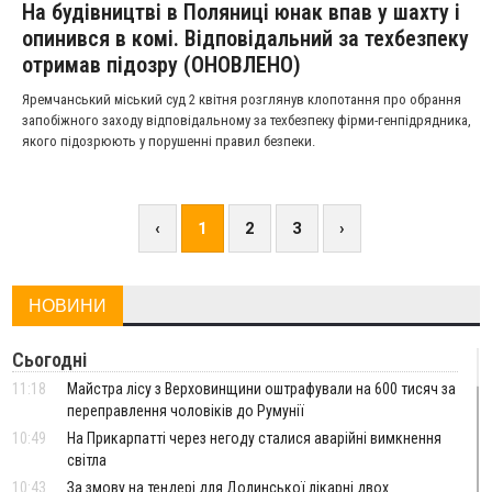
На будівництві в Поляниці юнак впав у шахту і
опинився в комі. Відповідальний за техбезпеку
отримав підозру (ОНОВЛЕНО)
Яремчанський міський суд 2 квітня розглянув клопотання про обрання
запобіжного заходу відповідальному за техбезпеку фірми-генпідрядника,
якого підозрюють у порушенні правил безпеки.
‹
1
2
3
›
НОВИНИ
Сьогодні
11:18
Майстра лісу з Верховинщини оштрафували на 600 тисяч за
переправлення чоловіків до Румунії
10:49
На Прикарпатті через негоду сталися аварійні вимкнення
світла
10:43
За змову на тендері для Долинської лікарні двох