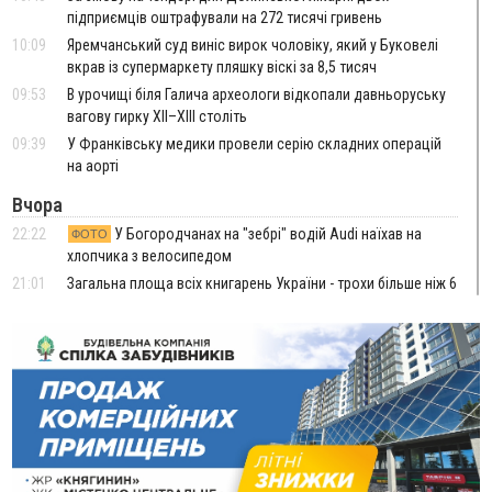
підприємців оштрафували на 272 тисячі гривень
10:09
Яремчанський суд виніс вирок чоловіку, який у Буковелі
вкрав із супермаркету пляшку віскі за 8,5 тисяч
09:53
В урочищі біля Галича археологи відкопали давньоруську
вагову гирку XII–XIII століть
09:39
У Франківську медики провели серію складних операцій
на аорті
Вчора
22:22
У Богородчанах на "зебрі" водій Audi наїхав на
ФОТО
хлопчика з велосипедом
21:01
Загальна площа всіх книгарень України - трохи більше ніж 6
футбольних полів
20:47
На "зебрі" у Франківську два мотоциклісти збили жінку
18:55
Прикарпаття серед лідерів за будівництвом новобудов і
рекордсмен за зростанням цін на житло
16:48
Де безпечно купатися на Прикарпатті?
ВІДЕО
16:20
У Франківську дружина загиблого воїна створила
організацію «КОД 7'Я», аби підтримувати військових та їхні
сім'ї