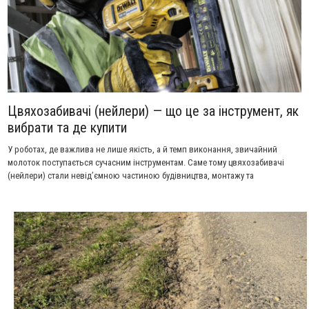
Цвяхозабивачі (нейлери) — що це за інструмент, як
вибрати та де купити
У роботах, де важлива не лише якість, а й темп виконання, звичайний
молоток поступається сучасним інструментам. Саме тому цвяхозабивачі
(нейлери) стали невід’ємною частиною будівництва, монтажу та
оздоблювальних робіт. Вони дозволяють значно прискорити процес
кріплення матеріалів і забезпечують рівномірний результат без зайвих
зусиль.