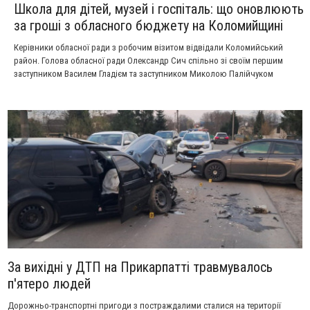
Школа для дітей, музей і госпіталь: що оновлюють
за гроші з обласного бюджету на Коломийщині
Керівники обласної ради з робочим візитом відвідали Коломийський
район. Голова обласної ради Олександр Сич спільно зі своїм першим
заступником Василем Гладієм та заступником Миколою Палійчуком
оглянули об’єкти спільної власності територіальних громад області та
проаналізували ефективність використання коштів обласного бюджету.
За вихідні у ДТП на Прикарпатті травмувалось
п'ятеро людей
Дорожньо-транспортні пригоди з постраждалими сталися на території