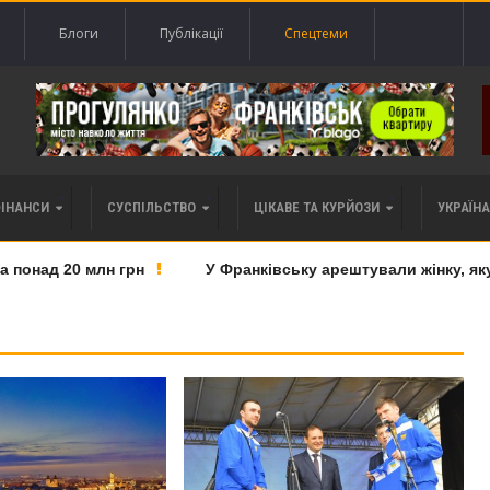
Блоги
Публікації
Спецтеми
ФІНАНСИ
СУСПІЛЬСТВО
ЦІКАВЕ ТА КУРЙОЗИ
УКРАЇНА 
онад 20 млн грн
У Франківську арештували жінку, яку п