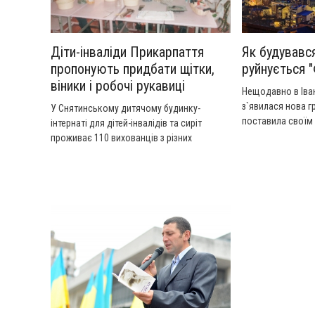
Діти-інваліди Прикарпаття
Як будувався
пропонують придбати щітки,
руйнується 
віники і робочі рукавиці
Нещодавно в Іва
з`явилася нова г
У Снятинському дитячому будинку-
поставила своїм
інтернаті для дітей-інвалідів та сиріт
архітектурно-топ
проживає 110 вихованців з різних
старого міста.
областей України. Всі вони є інвалідами І
та II груп інвалідності з розумовими та
фізичними вадами. Старші вихованці
будинку-інтернату займаються соціально-
побутовою реабілітацією у виробничих
майстернях.