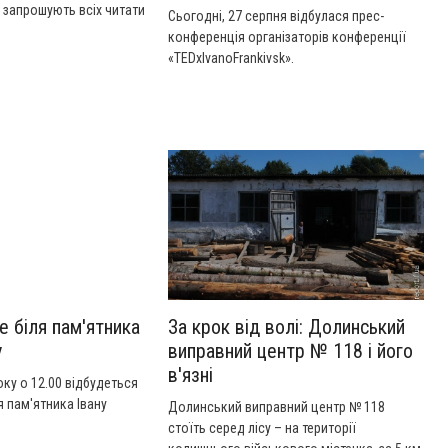
 запрошують всіх читати
Сьогодні, 27 серпня відбулася прес-
ка. Читання відбудуться
конференція організаторів конференції
ку о 14.00 біля
«TEDxIvanoFrankivsk».
 Франку
е біля пам'ятника
За крок від волі: Долинський
у
виправний центр № 118 і його
в'язні
оку о 12.00 відбудеться
я пам'ятника Івану
Долинський виправний центр № 118
стоїть серед лісу – на території