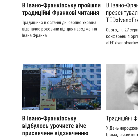
В Івано-Франківську пройшли
В Івано-Фра
традиційні Франкові читання
презентувал
TEDxIvanoFr
Традиційно в останні дні серпня Україна
відзначає роковини від дня народження
Сьогодні, 27 сер
Івана Франка.
конференція орга
«TEDxIvanoFrankiv
В Івано-Франківську
Традиційні Ф
відбулось урочисте віче
У День народжен
присвячене відзначенню
Громадський інст