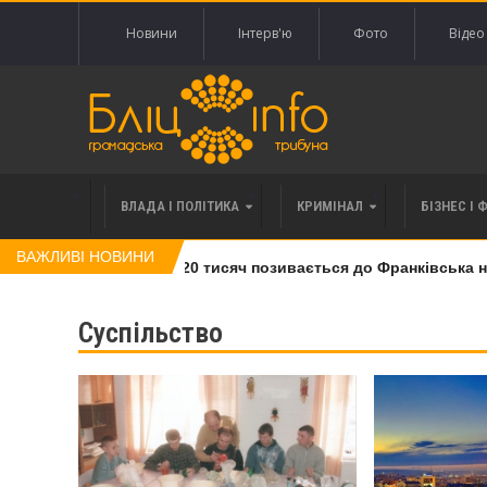
Новини
Інтерв'ю
Фото
Відео
ВЛАДА І ПОЛІТИКА
КРИМІНАЛ
БІЗНЕС І 
ВАЖЛИВІ НОВИНИ
і права вимоги за 120 тисяч позивається до Франківська на п
Суспільство