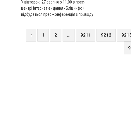
У вівторок, 27 серпня о 11.00 в прес-
центрі інтернет-видання «Бліц-Інфо»
відбудеться прес-конференція з приводу
проведення в Івано-Франківську
локальної конференції
«TEDxIvanoFrankivsk».
‹
1
2
...
9211
9212
921
9