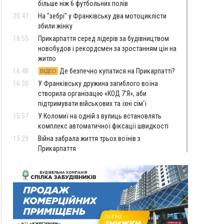
більше ніж 6 футбольних полів
20:47
На "зебрі" у Франківську два мотоциклісти
збили жінку
18:55
Прикарпаття серед лідерів за будівництвом
новобудов і рекордсмен за зростанням цін на
житло
16:48
Де безпечно купатися на Прикарпатті?
ВІДЕО
16:20
У Франківську дружина загиблого воїна
створила організацію «КОД 7'Я», аби
підтримувати військових та їхні сім'ї
15:57
У Коломиї на одній з вулиць встановлять
комплекс автоматичної фіксації швидкості
15:29
Війна забрала життя трьох воїнів з
Прикарпаття
15:00
На Закарпатті викрили масштабну схему
незаконного виключення
військовозобов’язаних з обліку
14:31
«Багато питань буде знято». На громадських
слуханнях в Яремче обговорили, як вирішити
питання джипінгу в Карпатах