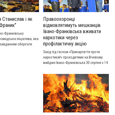
 Станислав і як
Правоохоронці
"Франик"
відмовлятимуть мешканців
Івано-Франківська вживати
но-Франківську
наркотики через
ромадська ініціатива, яка
профілактичну акцію
 завданням оберігати
ографічне обличчя
Захід під гаслом «Прикарпаття проти
наркотиків!» проходитиме на Вічевому
майдані Івано-Франківська 30 серпня з 14
до 22 години .