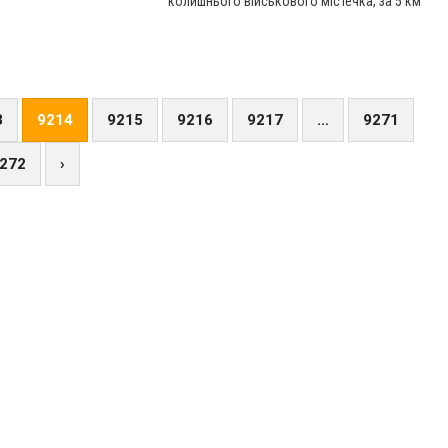
колишнього військового містечка, за 5 км
від села Тростянець і за 20 км від
райцентру. Це не колонія суворого
режиму, тут немає рецидивістів чи
якихось кримінальних авторитетів. У
центрі відбувають покарання засуджені,
3
9214
9215
9216
9217
...
9271
котрі, як кажуть офіційною мовою, –
«стали на шлях виправлення». Але
272
›
пом’якшеним режимом волю не заміниш…