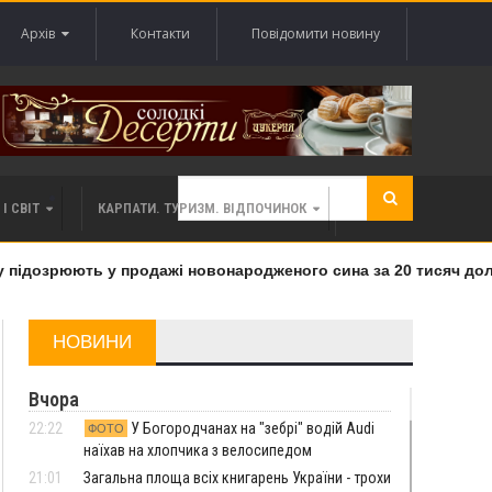
Архів
Контакти
Повідомити новину
І СВІТ
КАРПАТИ. ТУРИЗМ. ВІДПОЧИНОК
ідозрюють у продажі новонародженого сина за 20 тисяч доларі
НОВИНИ
Вчора
22:22
У Богородчанах на "зебрі" водій Audi
ФОТО
наїхав на хлопчика з велосипедом
21:01
Загальна площа всіх книгарень України - трохи