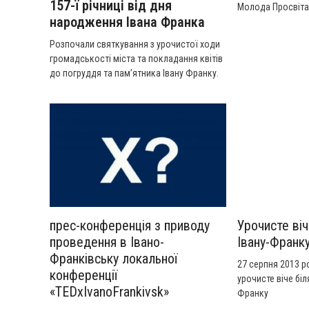
157-ї річниці від дня
Молода Просвіта
народження Івана Франка
твори Івана Фран
27 серпня 2013 ро
Розпочали святкування з урочистої ходи
пам'ятника Івану
громадськості міста та покладання квітів
до погруддя та пам’ятника Івану Франку.
прес-конференція з приводу
Урочисте віч
проведення в Івано-
Івану-Франк
Франківську локальної
27 серпня 2013 р
конференції
урочисте віче біл
«TEDxIvanoFrankivsk»
Франку