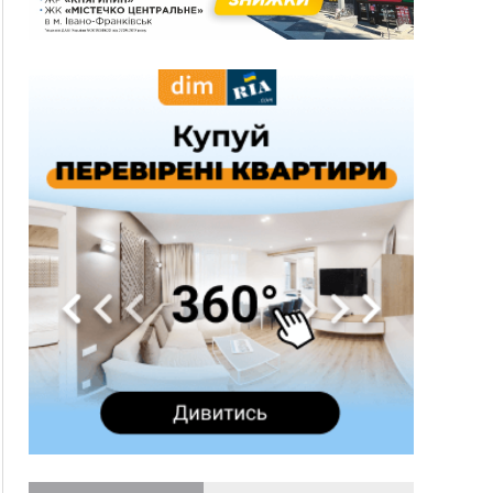
13:54
5 «тихих» хвороб, які виявляє профілактичне
обстеження
13:30
На Надрічній тривають останні
ФОТО
приготування до нового руху
12:57
У Франківську зафіксували найбільшу спеку за
всю історію спостережень
12:24
Лікування наркоманії Київ: чому важливо
розпочати терапію якомога раніше
12:00
Франківця, який у Косові викрав за магазину
понад 640 тисяч гривень у валюті, засудили до
5 років
11:50
Податкова передасть в Міноборони для
"Оберегу" дані про чоловіків 18–60 років
11:20
Водійка, яку на Сухомлинського побив інший
керманич, відмовилася від обвинувачення —
справу закрили
10:45
У Франківську, Коломиї, Долині та Яремче 6
серпня зафіксували рекордну спеку
10:02
Змушував надсилати інтимні фото: на
Прикарпатті затримали підозрюваного у
розбещенні малолітньої